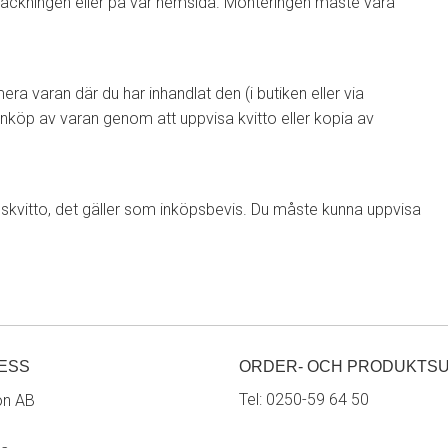
rpackningen eller på vår hemsida. Monteringen måste vara
era varan där du har inhandlat den (i butiken eller via
 inköp av varan genom att uppvisa kvitto eller kopia av
nköpskvitto, det gäller som inköpsbevis. Du måste kunna uppvisa
ESS
ORDER- OCH PRODUKTS
Tel:
0250-59 64 50
on AB