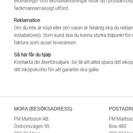
Monterings- och skötselanvisningar hittar du i produktfö
fackmannamässigt utförd.
Reklamation
Om du inte är nöjd eller om varan är felaktig ska du reklam
installatören). Som kund ska du kunna styrka tidpunkt för
faktura som avser leveransen.
Så här får du hjälp
Kontakta din återförsäljare. Se till att alltid spara ditt i
ditt inköpskvitto för att garantin ska gälla.
MORA (BESÖKSADRESS)
POSTADR
FM Mattsson AB
FM Mattss
Östnorsvägen 95
Box 480