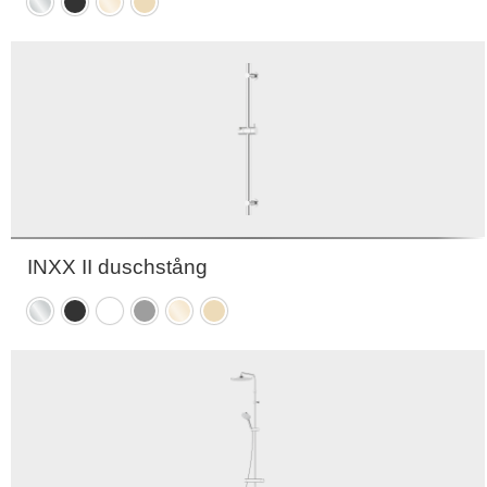
Krom
Mattsvart
Polerad
Borstad
mässing
mässing
(PVD)
(PVD)
INXX II duschstång
Krom
Mattsvart
Mattvit
Mattgrå
Polerad
Borstad
mässing
mässing
(PVD)
(PVD)