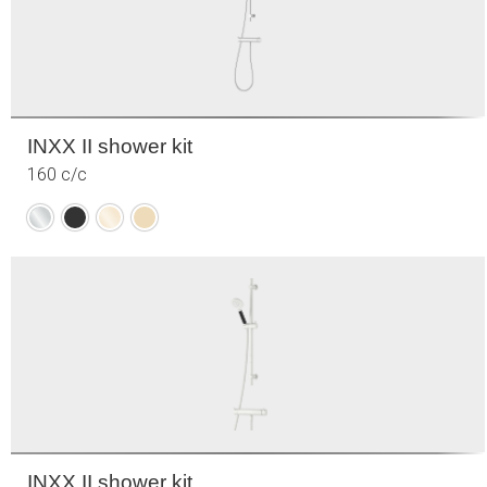
INXX II shower kit
160 c/c
Krom
Mattsvart
Polerad
Borstad
mässing
mässing
(PVD)
(PVD)
INXX II shower kit