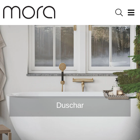
Sök
Men
Duschar