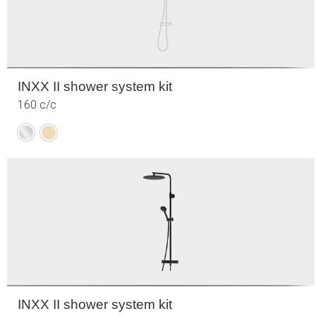
INXX II shower system kit
160 c/c
Krom
Borstad
mässing
(PVD)
INXX II shower system kit