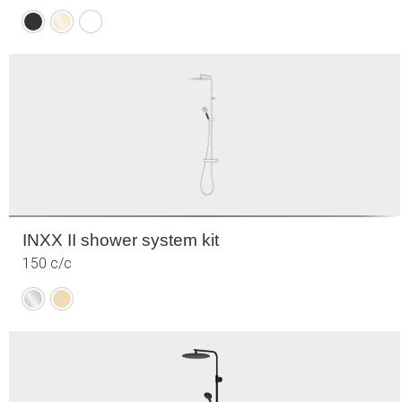
Mattsvart
Polerad
Mattvit
mässing
(PVD)
INXX II shower system kit
150 c/c
Krom
Borstad
mässing
(PVD)