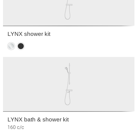
LYNX shower kit
Krom
Mattsvart
LYNX bath & shower kit
160 c/c