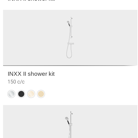
INXX II shower kit
150 c/c
Krom
Mattsvart
Polerad
Borstad
mässing
mässing
(PVD)
(PVD)