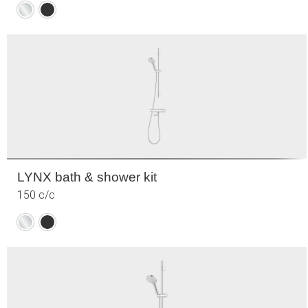
Krom
Mattsvart
LYNX bath & shower kit
150 c/c
Krom
Mattsvart