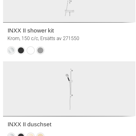
INXX II shower kit
Krom, 150 c/c, Ersätts av 271550
Krom
Mattsvart
Mattvit
Mattgrå
INXX II duschset