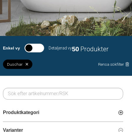
50
Produkter
Enkel vy
Detaljerad vy
Duschar
Rensa sökfilter
Produktkategori
Varianter