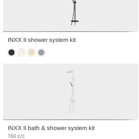
INXX II shower system kit
Mattsvart
Polerad
Borstad
Mattgrå
mässing
mässing
(PVD)
(PVD)
INXX II bath & shower system kit
160 c/c