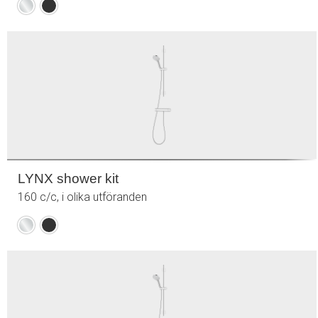
Krom
Mattsvart
LYNX shower kit
160 c/c, i olika utföranden
Krom
Mattsvart