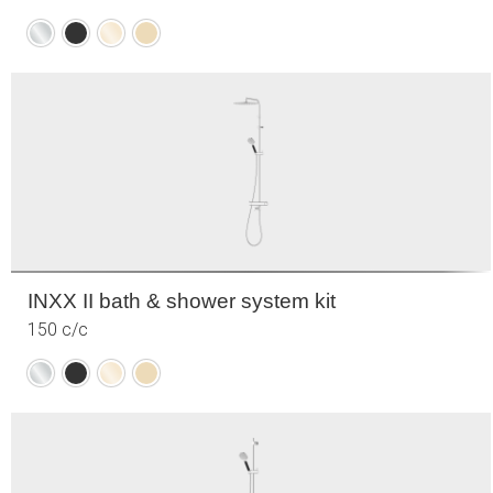
Krom
Mattsvart
Polerad
Borstad
mässing
mässing
(PVD)
(PVD)
INXX II bath & shower system kit
150 c/c
Krom
Mattsvart
Polerad
Borstad
mässing
mässing
(PVD)
(PVD)