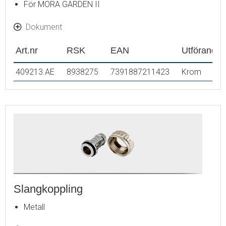
För MORA GARDEN II
Dokument
Art.nr
RSK
EAN
Utförande
409213.AE
8938275
7391887211423
Krom
Slangkoppling
Metall