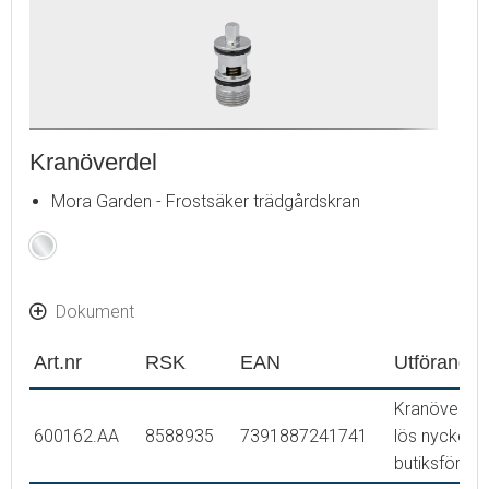
Kranöverdel
Mora Garden - Frostsäker trädgårdskran
Krom
Dokument
Art.nr
RSK
EAN
Utförande
Kranöverdel
600162.AA
8588935
7391887241741
lös nyckel,
butiksförpa