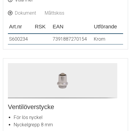
Metallratt MA 409304.AE
Dokument
Måttskiss
Låsbar ratt MA 409213.AE
Art.nr
RSK
EAN
Utförande
S600234
7391887270154
Krom
Ventilöverstycke
För lös nyckel
Nyckelgrepp 8 mm