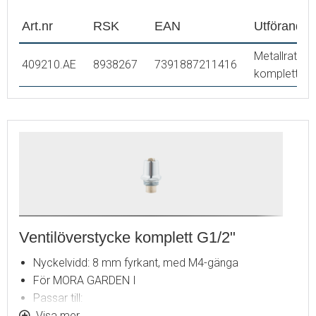
Art.nr
RSK
EAN
Utförande
Metallratt
409210.AE
8938267
7391887211416
komplett
Ventilöverstycke komplett G1/2"
Nyckelvidd: 8 mm fyrkant, med M4-gänga
För MORA GARDEN I
Passar till:
Nyckel MA 630520.AE
Visa mer