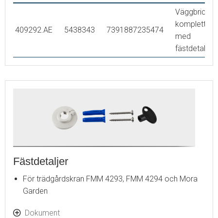
Väggbricka,
komplett
409292.AE
5438343
7391887235474
med
fästdetaljer
Fästdetaljer
För trädgårdskran FMM 4293, FMM 4294 och Mora
Garden
Dokument