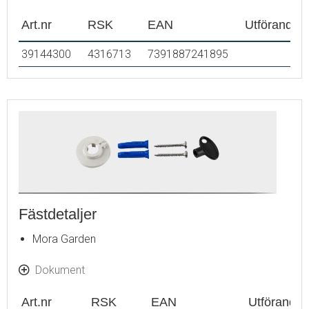
Art.nr
RSK
EAN
Utförande
39144300
4316713
7391887241895
Fästdetaljer
Mora Garden
Dokument
Art.nr
RSK
EAN
Utförande