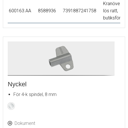
Kranöverdel
600163.AA
8588936
7391887241758
lös ratt,
butiksförpa
Nyckel
För 4-k spindel, 8 mm
Krom
Dokument