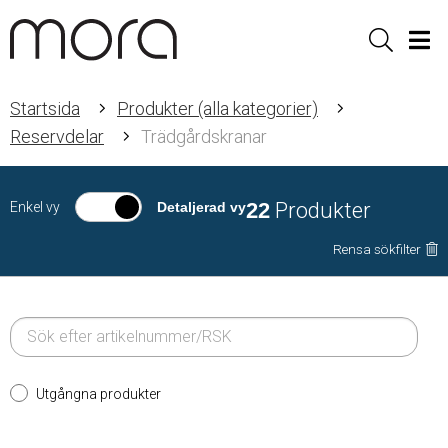
Sök
Men
Startsida
Produkter (alla kategorier)
Reservdelar
Trädgårdskranar
22
Produkter
Enkel vy
Detaljerad vy
Rensa sökfilter
Utgångna produkter