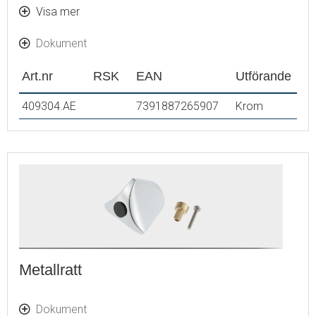
ventilöverstycke S600234
Visa mer
För MORA GARDEN II
Dokument
Art.nr
RSK
EAN
Utförande
409304.AE
7391887265907
Krom
Metallratt
Dokument