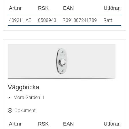
Art.nr
RSK
EAN
Utförande
409211.AE
8588943
7391887241789
Ratt
Väggbricka
Mora Garden II
Dokument
Art.nr
RSK
EAN
Utförande