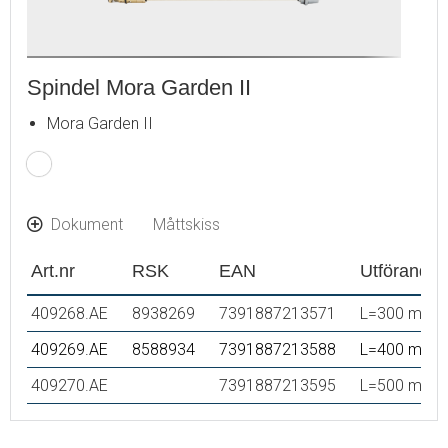
Spindel Mora Garden II
Mora Garden II
Dokument
Måttskiss
Art.nr
RSK
EAN
Utförande
409268.AE
8938269
7391887213571
L=300 mm
409269.AE
8588934
7391887213588
L=400 mm
409270.AE
7391887213595
L=500 mm