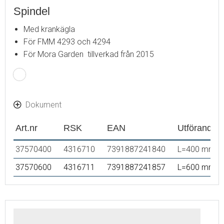
Spindel
Med krankägla
För FMM 4293 och 4294
För Mora Garden tillverkad från 2015
Dokument
Art.nr
RSK
EAN
Utförande
37570400
4316710
7391887241840
L=400 mm
37570600
4316711
7391887241857
L=600 mm