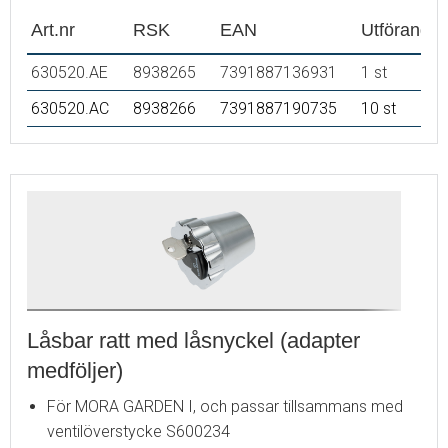
Art.nr
RSK
EAN
Utförande
630520.AE
8938265
7391887136931
1 st
630520.AC
8938266
7391887190735
10 st
Låsbar ratt med låsnyckel (adapter
medföljer)
För MORA GARDEN I, och passar tillsammans med
ventilöverstycke S600234