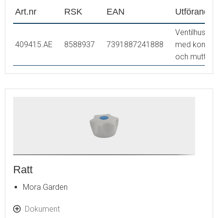
Art.nr
RSK
EAN
Utförande
Ventilhus
409415.AE
8588937
7391887241888
med kona
och mutter
Ratt
Mora Garden
Dokument