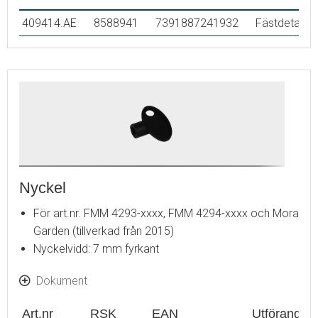
409414.AE
8588941
7391887241932
Fästdetaljer
Nyckel
För art.nr. FMM 4293-xxxx, FMM 4294-xxxx och Mora
Garden (tillverkad från 2015)
Nyckelvidd: 7 mm fyrkant
Dokument
Art.nr
RSK
EAN
Utförande