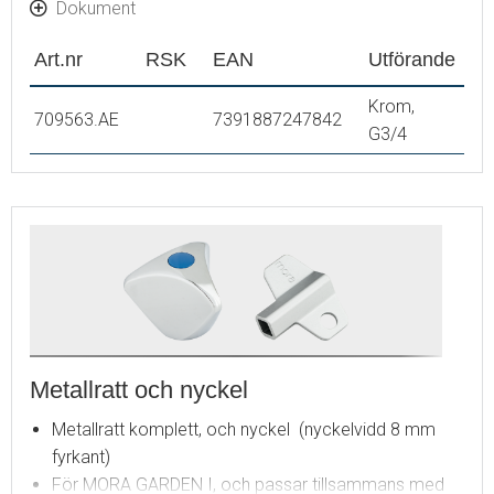
Dokument
Art.nr
RSK
EAN
Utförande
Krom,
709563.AE
7391887247842
G3/4
Metallratt och nyckel
Metallratt komplett, och nyckel (nyckelvidd 8 mm
fyrkant)
För MORA GARDEN I, och passar tillsammans med