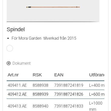
Spindel
För Mora Garden tillverkad från 2015
Dokument
Art.nr
RSK
EAN
Utförande
409411.AE
8588938
7391887241819
L=400 mm
409412.AE
8588939
7391887241826
L=600 mm
L=1000
409413.AE
8588940
7391887241833
mm