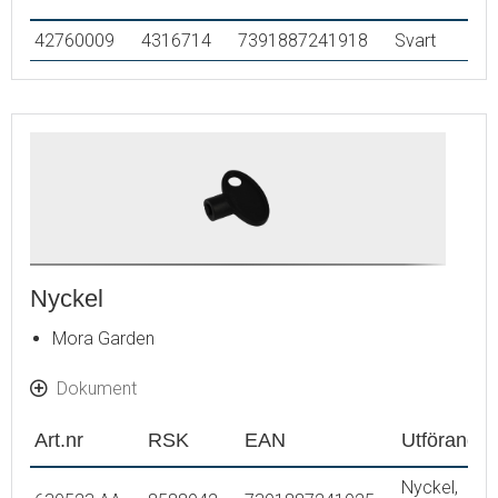
42760009
4316714
7391887241918
Svart
Nyckel
Mora Garden
Dokument
Art.nr
RSK
EAN
Utförande
Nyckel,