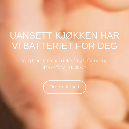
UANSETT KJØKKEN HAR
VI BATTERIET FOR DEG
Velg blant batterier i ulike farger, former og
uttrykk for alle kjøkken.
Finn din favoritt