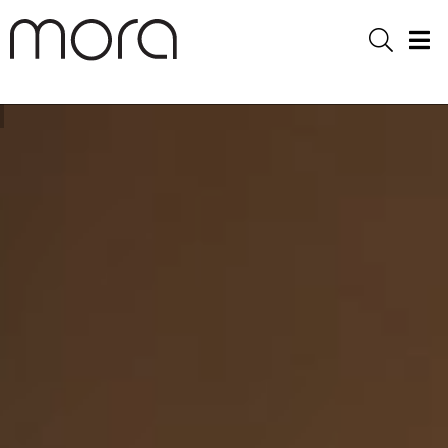
Sök
Men
Mora Armatur Startsida