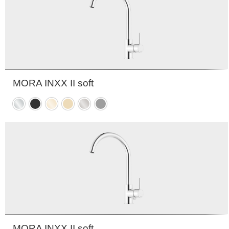
MORA INXX II soft
Krom
Matt
Polert
Børstet
Børstet
Matt
sort
messing
messing
nikkel
grå
PVD
PVD
MORA INXX II soft