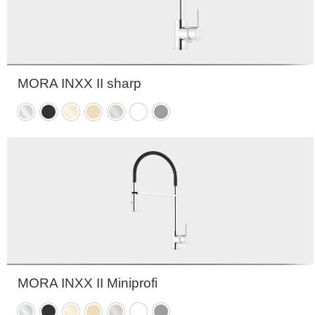
MORA INXX II sharp
Krom
Matt
Polert
Børstet
Børstet
Matt
Matt
sort
messing
messing
nikkel
hvit
grå
PVD
PVD
MORA INXX II Miniprofi
Krom
Matt
Polert
Børstet
Børstet
Matt
Matt