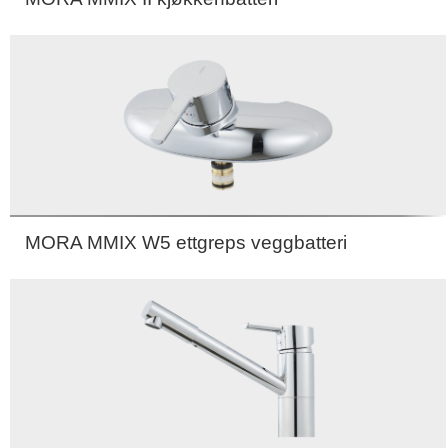
MORA MMIX W5 ettgreps veggbatteri