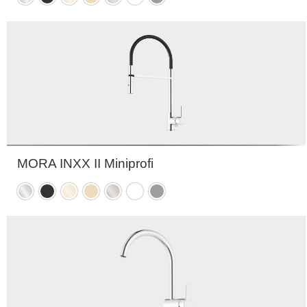
sort
messing
messing
nikkel
hvit
grå
PVD
PVD
MORA INXX II Miniprofi
Krom
Matt
Polert
Børstet
Børstet
Matt
Matt
sort
messing
messing
nikkel
hvit
grå
PVD
PVD