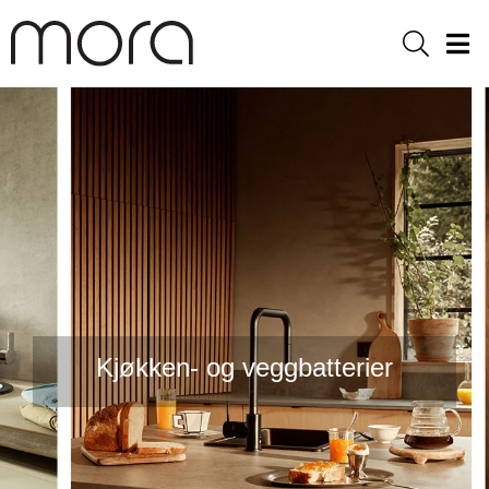
Sök
Men
Kjøkken- og veggbatterier