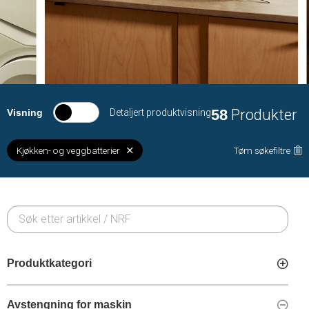
58
Produkter
Visning
Detaljert produktvisning
Kjøkken- og veggbatterier
Tøm søkefiltre
Produktkategori
Avstengning for maskin