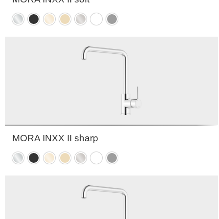
Krom
Matt
Polert
Børstet
Børstet
Matt
Matt
sort
messing
messing
nikkel
hvit
grå
PVD
PVD
MORA INXX II sharp
Krom
Matt
Polert
Børstet
Børstet
Matt
Matt
sort
messing
messing
nikkel
hvit
grå
PVD
PVD