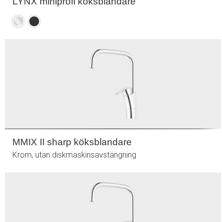
LYNX miniprofi köksblandare
Krom
Mattsvart
MMIX II sharp köksblandare
Krom, utan diskmaskinsavstängning