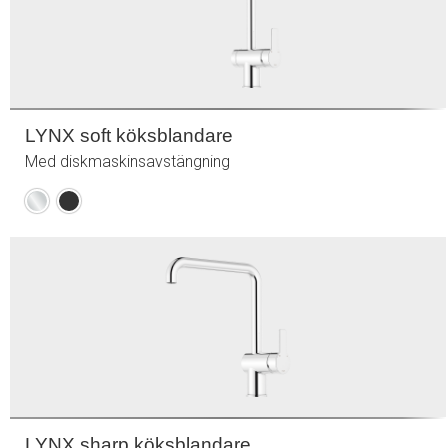
LYNX soft köksblandare
Med diskmaskinsavstängning
Krom
Mattsvart
LYNX sharp köksblandare