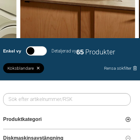
65
Produkter
Enkel vy
Detaljerad vy
Köksblandare
Rensa sökfilter
Produktkategori
Diskmaskinsavstängning