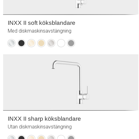
INXX II soft köksblandare
Med diskmaskinsavstängning
Krom
Mattsvart
Polerad
Borstad
Borstad
Mattvit
Mattgrå
mässing
mässing
nickel
(PVD)
(PVD)
INXX II sharp köksblandare
Utan diskmaskinsavstängning