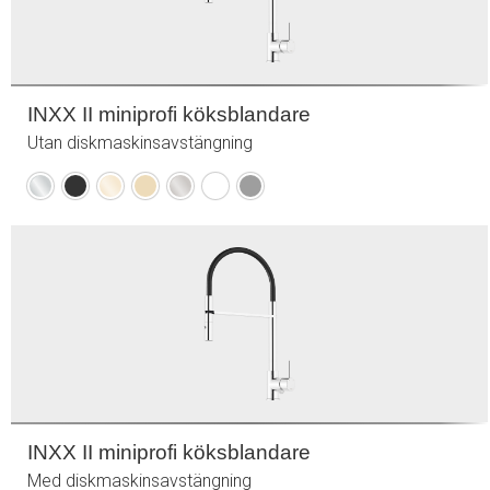
INXX II miniprofi köksblandare
Utan diskmaskinsavstängning
Krom
Mattsvart
Polerad
Borstad
Borstad
Mattvit
Mattgrå
mässing
mässing
nickel
(PVD)
(PVD)
INXX II miniprofi köksblandare
Med diskmaskinsavstängning