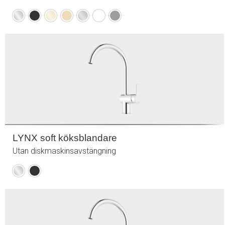
Krom
Mattsvart
Polerad
Borstad
Borstad
Mattvit
Mattgrå
mässing
mässing
nickel
(PVD)
(PVD)
LYNX soft köksblandare
Utan diskmaskinsavstängning
Krom
Mattsvart