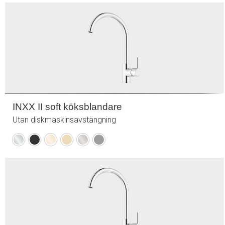
INXX II soft köksblandare
Utan diskmaskinsavstängning
Krom
Mattsvart
Polerad
Borstad
Borstad
Mattgrå
mässing
mässing
nickel
(PVD)
(PVD)