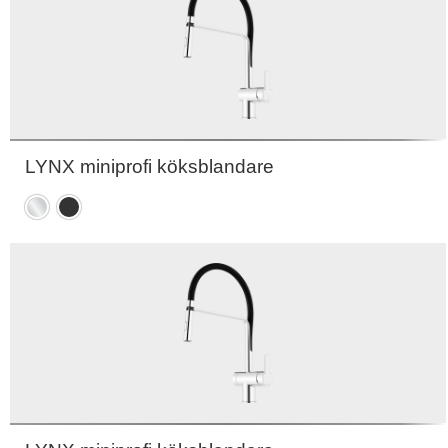
LYNX miniprofi köksblandare
Krom
Mattsvart