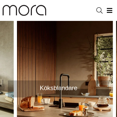
Sök
Men
Köksblandare