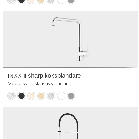
Krom
Mattsvart
Polerad
Borstad
Borstad
Mattvit
Mattgrå
mässing
mässing
nickel
(PVD)
(PVD)
INXX II sharp köksblandare
Med diskmaskinsavstängning
Krom
Mattsvart
Polerad
Borstad
Borstad
Mattvit
Mattgrå
mässing
mässing
nickel
(PVD)
(PVD)