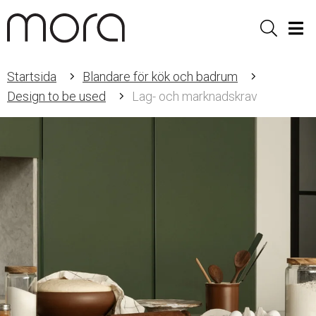
Sök
Men
Startsida
Blandare för kök och badrum
Design to be used
Lag- och marknadskrav