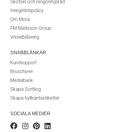
Skötsel och rengöringsråd
Integritetspolicy
Om Mora
FM Mattsson Group
Visselblåsning
SNABBLÄNKAR
Kundsupport
Broschyrer
Mediabank
Skapa Sortilog
Skapa hyllkantsetiketter
SOCIALA MEDIER
Facebook
Instagram
Pinterest
Linkedin