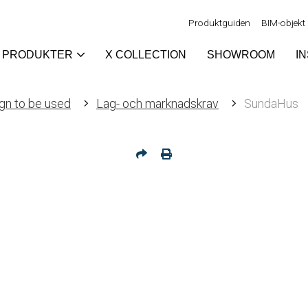
Produktguiden
BIM-objekt
PRODUKTER
X COLLECTION
SHOWROOM
I
gn to be used
Lag- och marknadskrav
SundaHus