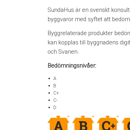
SundaHus är en svenskt konsult
byggvaror med syftet att bedöm
Byggrelaterade produkter bedöms
kan kopplas till byggnadens digi
och Svanen.
Bedömningsnivåer:
A
B
C+
C-
D