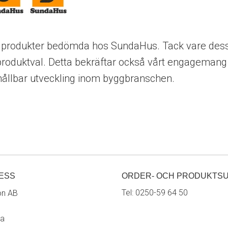
l produkter bedömda hos SundaHus. Tack vare dessa 
roduktval. Detta bekräftar också vårt engagemang 
hållbar utveckling inom byggbranschen.
ESS
ORDER- OCH PRODUKTS
Tel:
0250-59 64 50
on AB
ra