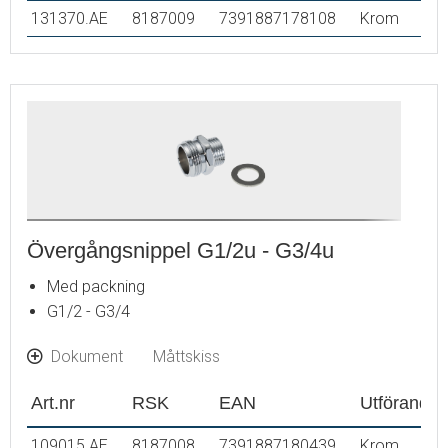
131370.AE
8187009
7391887178108
Krom
Övergångsnippel G1/2u - G3/4u
Med packning
G1/2 - G3/4
Dokument
Måttskiss
Art.nr
RSK
EAN
Utförande
109015.AE
8187008
7391887180439
Krom