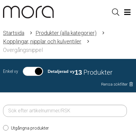
Sök
Men
Startsida
Produkter (alla kategorier)
Kopplingar, nipplar och kulventiler
Övergångsnippel
13
Produkter
Enkel vy
Detaljerad vy
Rensa sökfilter
Utgångna produkter