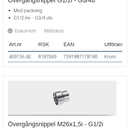
Övergångsnippel G1/2i - G3/4u
Med packning
G1/2 inv. - G3/4 utv.
Dokument
Måttskiss
Art.nr
RSK
EAN
Utförande
409156.AE
8187049
7391887178740
Krom
Övergångsnippel M26x1,5i - G1/2i