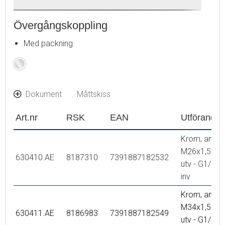
Övergångskoppling
Med packning
Krom
Dokument
Måttskiss
Art.nr
RSK
EAN
Utförande
Krom, ansl.
M26x1,5
630410.AE
8187310
7391887182532
utv - G1/2
inv
Krom, ansl.
M34x1,5
630411.AE
8186983
7391887182549
utv - G1/2