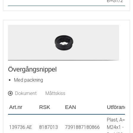
B=G1/2
Övergångsnippel
Med packning
Dokument
Måttskiss
Art.nr
RSK
EAN
Utförande
Plast, A=
139736.AE
8187013
7391887180866
M24x1 -