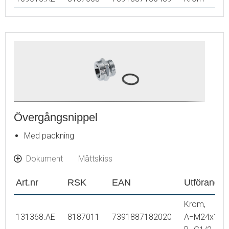
Övergångsnippel
Med packning
Dokument
Måttskiss
Art.nr
RSK
EAN
Utförande
Krom,
131368.AE
8187011
7391887182020
A=M24x1 -