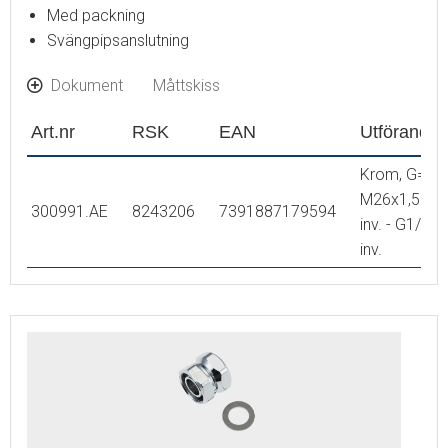
Med packning
Svängpipsanslutning
Dokument
Måttskiss
Art.nr
RSK
EAN
Utförande
Krom, G=
M26x1,5
300991.AE
8243206
7391887179594
inv. - G1/2
inv.