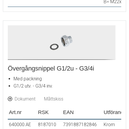
B= M22x1
Övergångsnippel G1/2u - G3/4i
Med packning
G1/2 utv. - G3/4 inv.
Dokument
Måttskiss
Art.nr
RSK
EAN
Utförande
640000.AE
8187010
7391887182846
Krom