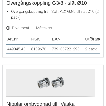
Övergångskoppling G3/8 - slät Ø10
Övergångskoppling från Soft PEX G3/8 till slät Ø10 (2
pack)
Dokument
Måttskiss
Art.nr
RSK
EAN
Utförande
449045.AE
8189670
7391887221293
2-pack
Nipplar ombyggnad till "Vaska"