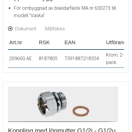
För ombyggnad av blandarfäste MA nr 630273 till
modell "Vaska"
Dokument
Måttskiss
Art.nr
RSK
EAN
Utförande
Krom, 2-
209600.AE
8187805
7391887218354
pack
Koppling med löpmutter G1/2i - G1/2u