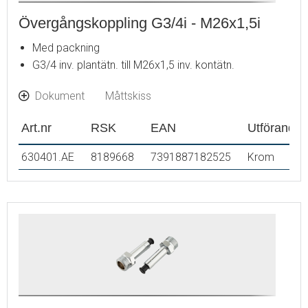
Övergångskoppling G3/4i - M26x1,5i
Med packning
G3/4 inv. plantätn. till M26x1,5 inv. kontätn.
Dokument
Måttskiss
Art.nr
RSK
EAN
Utförande
630401.AE
8189668
7391887182525
Krom