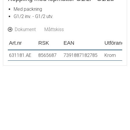
Med packning
G1/2 inv. - G1/2 utv.
Dokument
Måttskiss
Art.nr
RSK
EAN
Utförande
631181.AE
8565687
7391887182785
Krom