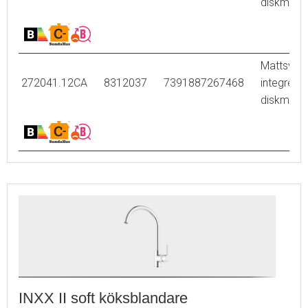
diskmask
Mattsvart
272041.12CA
8312037
7391887267468
integrera
diskmask
INXX II soft köksblandare