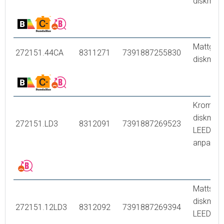
diskmask
Mattgrå
272151.44CA
8311271
7391887255830
diskmask
Krom, m
diskmask
272151.LD3
8312091
7391887269523
LEED/B
anpassa
Mattsvar
diskmask
272151.12LD3
8312092
7391887269394
LEED/B