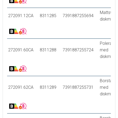
Mattsvart
272091.12CA
8311285
7391887255694
diskmask
Polerad 
272091.60CA
8311288
7391887255724
med
diskmask
Borstad 
272091.62CA
8311289
7391887255731
med
diskmask