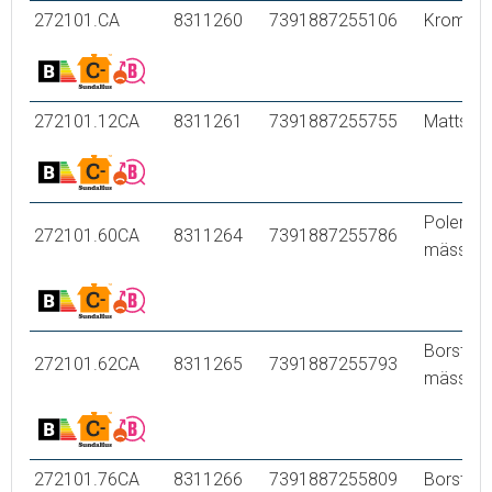
272101.CA
8311260
7391887255106
Krom
272101.12CA
8311261
7391887255755
Mattsvar
Polerad
272101.60CA
8311264
7391887255786
mässing
Borstad
272101.62CA
8311265
7391887255793
mässing
272101.76CA
8311266
7391887255809
Borstad 