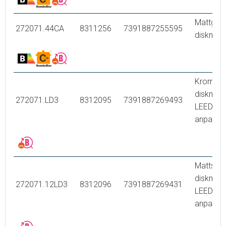
Mattgrå
272071.44CA
8311256
7391887255595
diskmask
Krom, m
diskmask
272071.LD3
8312095
7391887269493
LEED/B
anpassa
Mattsvar
diskmask
272071.12LD3
8312096
7391887269431
LEED/B
anpassa