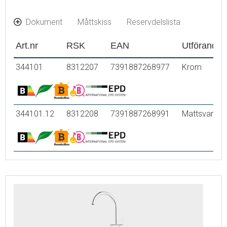
Dokument
Måttskiss
Reservdelslista
Art.nr
RSK
EAN
Utförande
344101
8312207
7391887268977
Krom
344101.12
8312208
7391887268991
Mattsvart