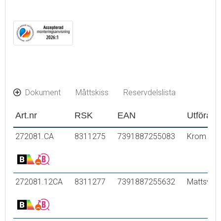
Hålmått Ø34-37 mm
Dokument
Måttskiss
Reservdelslista
Art.nr
RSK
EAN
Utföran
272081.CA
8311275
7391887255083
Krom
272081.12CA
8311277
7391887255632
Mattsvart