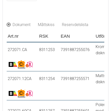
Dokument
Måttskiss
Reservdelslista
Art.nr
RSK
EAN
Utföran
Krom, m
272071.CA
8311253
7391887255076
diskmask
Mattsvar
272071.12CA
8311254
7391887255571
diskmask
Polerad 
272071.60CA
8311257
7391887255601
med