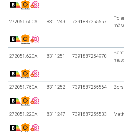
Polerad
272051.60CA
8311249
7391887255557
mässing
Borstad
272051.62CA
8311251
7391887254970
mässing
272051.76CA
8311252
7391887255564
Borstad 
272051.22CA
8311247
7391887255533
Mattvit