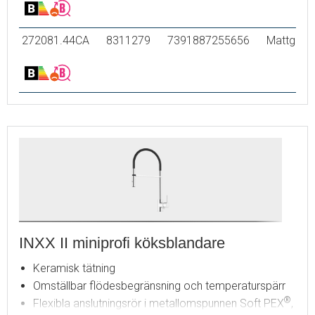
272081.44CA
8311279
7391887255656
Mattgrå
INXX II miniprofi köksblandare
Keramisk tätning
Omställbar flödesbegränsning och temperaturspärr
®
Flexibla anslutningsrör i metallomspunnen Soft PEX
,