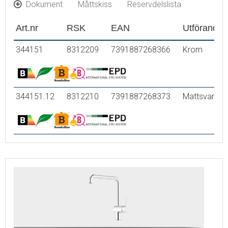
Dokument
Måttskiss
Reservdelslista
Art.nr
RSK
EAN
Utförande
344151
8312209
7391887268366
Krom
344151.12
8312210
7391887268373
Mattsvart