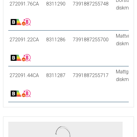
Borstad n
272091.76CA
8311290
7391887255748
diskmask
Mattvit, 
272091.22CA
8311286
7391887255700
diskmask
Mattgrå,
272091.44CA
8311287
7391887255717
diskmask