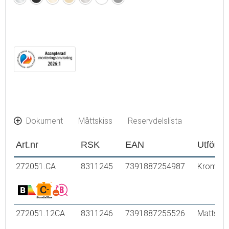
Hålmått Ø34-37 mm
mässing
mässing
nickel
(PVD)
(PVD)
Dokument
Måttskiss
Reservdelslista
Art.nr
RSK
EAN
Utföran
272051.CA
8311245
7391887254987
Krom
272051.12CA
8311246
7391887255526
Mattsvar