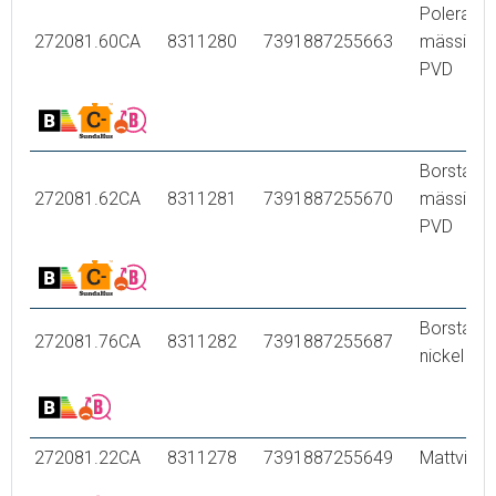
Polerad
272081.60CA
8311280
7391887255663
mässing
PVD
Borstad
272081.62CA
8311281
7391887255670
mässing
PVD
Borstad
272081.76CA
8311282
7391887255687
nickel
272081.22CA
8311278
7391887255649
Mattvit