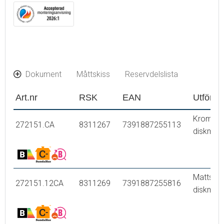
Dokument
Måttskiss
Reservdelslista
Art.nr
RSK
EAN
Utföran
Krom, m
272151.CA
8311267
7391887255113
diskmask
Mattsvar
272151.12CA
8311269
7391887255816
diskmask