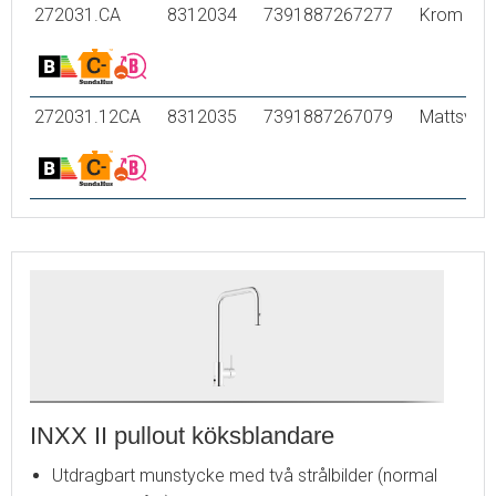
272031.CA
8312034
7391887267277
Krom
272031.12CA
8312035
7391887267079
Mattsvart
INXX II pullout köksblandare
Utdragbart munstycke med två strålbilder (normal