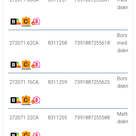
diskmask
Borstad 
272071.62CA
8311258
7391887255618
med
diskmask
Borstad 
272071.76CA
8311259
7391887255625
diskmask
Mattvit,
272071.22CA
8311255
7391887255588
diskmask