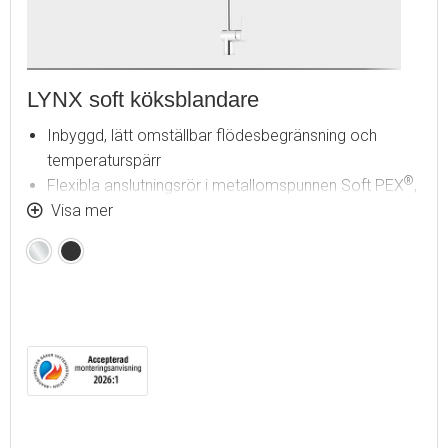
LYNX soft köksblandare
Inbyggd, lätt omställbar flödesbegränsning och
temperaturspärr
®
Flexibla anslutningsrör i metallomspunnen Soft PEX
,
lekande G3/8
Visa mer
Svängbar pip 60°, 85°, 110° eller 360°
Krom
Mattsvart
Lead Free (blyfri)
Ljudklass 1
Hålmått Ø34-37 mm