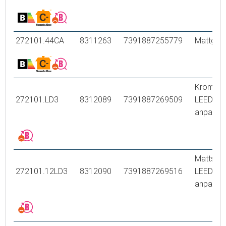
272101.44CA
8311263
7391887255779
Mattgrå
Krom,
272101.LD3
8312089
7391887269509
LEED/B
anpassa
Mattsvar
272101.12LD3
8312090
7391887269516
LEED/B
anpassa