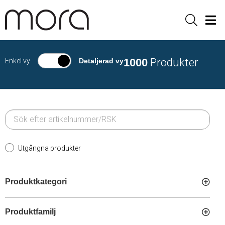
Sök
Men
1000
Produkter
Enkel vy
Detaljerad vy
Utgångna produkter
Produktkategori
Produktfamilj