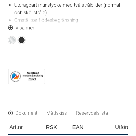
Utdragbart munstycke med två strålbilder (normal
och sköljstråle)
Omställbar flödesbegränsning
®
Flexibla anslutningsrör i metallomspunnen Soft PEX
Visa mer
,
anslutning G3/8
Krom
Mattsvart
Svängbar pip 130°, anpassningsbar för olika diskhoar
Återströmningsskydd enligt EU-standard SS-EN 1717
Hålmått Ø34-37 mm
Dokument
Måttskiss
Reservdelslista
Art.nr
RSK
EAN
Utföran