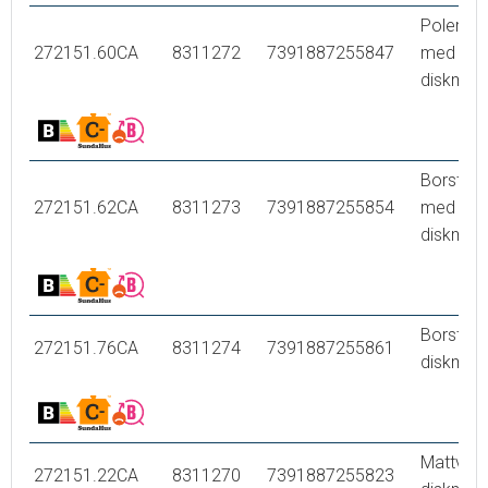
Polerad 
272151.60CA
8311272
7391887255847
med
diskmask
Borstad 
272151.62CA
8311273
7391887255854
med
diskmask
Borstad 
272151.76CA
8311274
7391887255861
diskmask
Mattvit,
272151.22CA
8311270
7391887255823