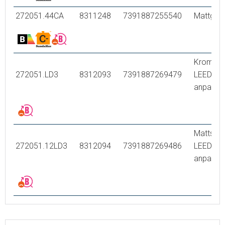
272051.44CA
8311248
7391887255540
Mattgrå
Krom,
272051.LD3
8312093
7391887269479
LEED/B
anpassa
Mattsvar
272051.12LD3
8312094
7391887269486
LEED/B
anpassa