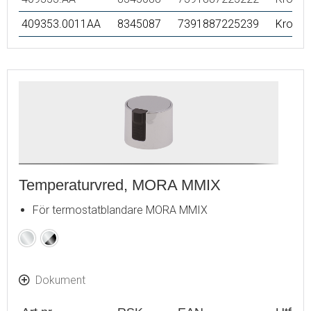
409353.0011AA
8345087
7391887225239
Krom/s
Temperaturvred, MORA MMIX
För termostatblandare MORA MMIX
Krom
Krom
/
Svart
Dokument