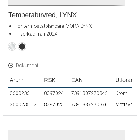
Temperaturvred, LYNX
För termostatblandare MORA LYNX
Tillverkad från 2024
Krom
Mattsvart
Dokument
Art.nr
RSK
EAN
Utförande
S600236
8397024
7391887270345
Krom
S600236.12
8397025
7391887270376
Mattsvart