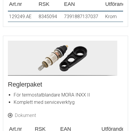
Art.nr
RSK
EAN
Utförande
129249.AE
8345094
7391887137037
Krom
Reglerpaket
För termostatblandare MORA INXX II
Komplett med serviceverktyg
Dokument
Art.nr
RSK
EAN
Utförande