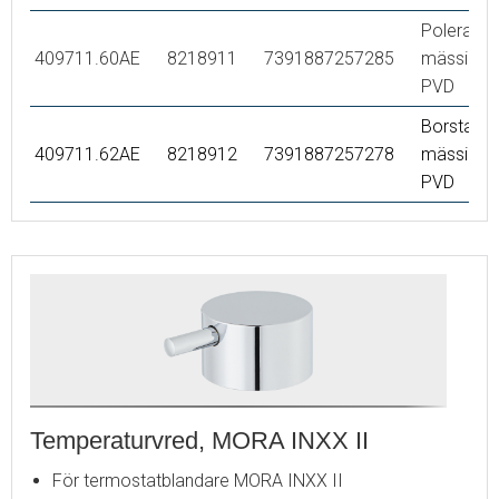
Polerad
409711.60AE
8218911
7391887257285
mässing
PVD
Borstad
409711.62AE
8218912
7391887257278
mässing
PVD
Temperaturvred, MORA INXX II
För termostatblandare MORA INXX II