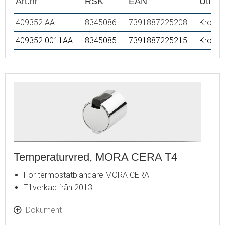
Art.nr
RSK
EAN
Utför
409352.AA
8345086
7391887225208
Krom
409352.0011AA
8345085
7391887225215
Krom/s
Temperaturvred, MORA CERA T4
För termostatblandare MORA CERA
Tillverkad från 2013
Dokument