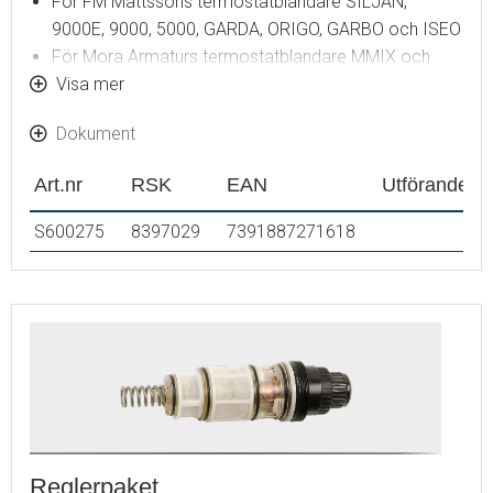
För FM Mattssons termostatblandare SILJAN,
9000E, 9000, 5000, GARDA, ORIGO, GARBO och ISEO
För Mora Armaturs termostatblandare MMIX och
ONE
Visa mer
Komplett med serviceverktyg
Dokument
Art.nr
RSK
EAN
Utförande
S600275
8397029
7391887271618
Reglerpaket