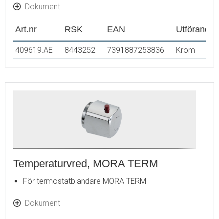
Dokument
Art.nr
RSK
EAN
Utförande
409619.AE
8443252
7391887253836
Krom
Temperaturvred, MORA TERM
För termostatblandare MORA TERM
Dokument