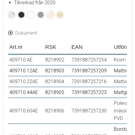
Tillverkad från 2020
Krom
Mattsvart
Mattvit
Mattgrå
Polerad
Borstad
mässing
mässing
(PVD)
(PVD)
Dokument
Art.nr
RSK
EAN
Utföran
409710.AE
8218902
7391887257254
Krom
409710.12AE
8218903
7391887257209
Mattsvart
409710.22AE
8218904
7391887257216
Mattvit
409710.44AE
8218905
7391887257223
Mattgrå
Polerad
409710.60AE
8218906
7391887257230
mässing
PVD
Borstad