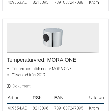
409553.AE
8218895
7391887247088
Krom
Temperaturvred, MORA ONE
För termostatblandare MORA ONE
Tillverkad från 2017
Dokument
Art.nr
RSK
EAN
Utförande
409554.AE
8218896
7391887247095
Krom