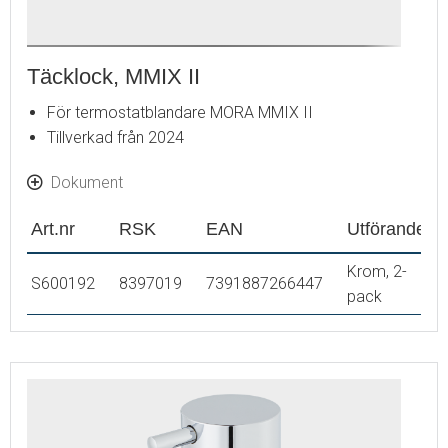
Täcklock, MMIX II
För termostatblandare MORA MMIX II
Tillverkad från 2024
Dokument
Art.nr
RSK
EAN
Utförande
Krom, 2-
S600192
8397019
7391887266447
pack