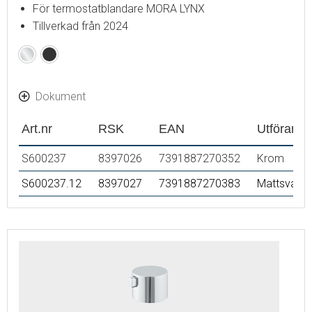
För termostatblandare MORA LYNX
Tillverkad från 2024
Krom
Mattsvart
Dokument
Art.nr
RSK
EAN
Utförande
S600237
8397026
7391887270352
Krom
S600237.12
8397027
7391887270383
Mattsvart