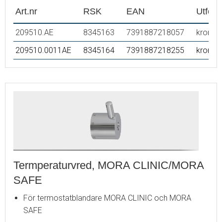
Art.nr
RSK
EAN
Utför
209510.AE
8345163
7391887218057
krom
209510.0011AE
8345164
7391887218255
krom/s
Termperaturvred, MORA CLINIC/MORA
SAFE
För termostatblandare MORA CLINIC och MORA
SAFE