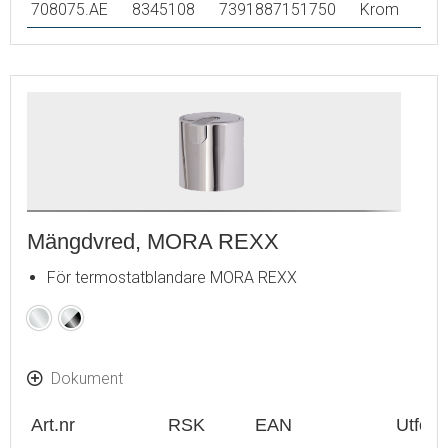
708075.AE
8345108
7391887151750
Krom
Mängdvred, MORA REXX
För termostatblandare MORA REXX
Krom
Krom
/
Svart
Dokument
Art.nr
RSK
EAN
Utför