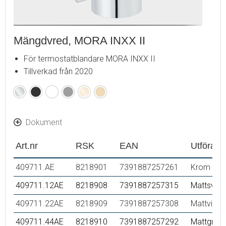
Mängdvred, MORA INXX II
För termostatblandare MORA INXX II
Tillverkad från 2020
Krom
Mattsvart
Mattvit
Mattgrå
Polerad
Borstad
mässing
mässing
(PVD)
(PVD)
Dokument
Art.nr
RSK
EAN
Utföran
409711.AE
8218901
7391887257261
Krom
409711.12AE
8218908
7391887257315
Mattsvart
409711.22AE
8218909
7391887257308
Mattvit
409711.44AE
8218910
7391887257292
Mattgrå