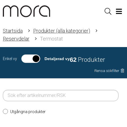
Sök
Men
Startsida
Produkter (alla kategorier)
Reservdelar
Termostat
62
Produkter
Enkel vy
Detaljerad vy
Rensa sökfilter
Utgångna produkter