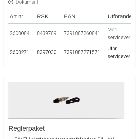
Dokument
Art.nr
RSK
EAN
Utförande
Med
S600084
8439709
7391887260841
serviceverkty
Utan
S600271
8397030
7391887271571
serviceverkty
Reglerpaket