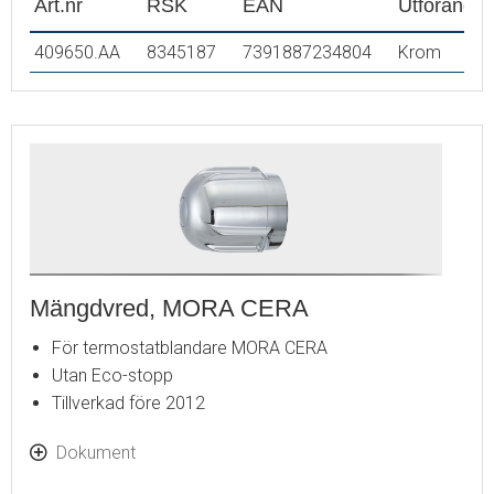
Art.nr
RSK
EAN
Utförande
409650.AA
8345187
7391887234804
Krom
Mängdvred, MORA CERA
För termostatblandare MORA CERA
Utan Eco-stopp
Tillverkad före 2012
Dokument