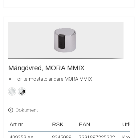
Mängdvred, MORA MMIX
För termostatblandare MORA MMIX
Krom
Krom
/
Svart
Dokument
Art.nr
RSK
EAN
Utför
409353.AA
8345088
7391887225222
Krom