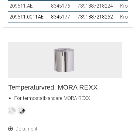
209511.AE
8345176
7391887218224
Krom
209511.0011AE
8345177
7391887218262
Krom/s
Temperaturvred, MORA REXX
För termostatblandare MORA REXX
Krom
Krom
/
Svart
Dokument