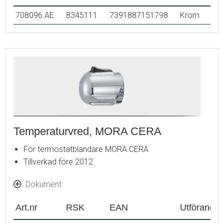
708096.AE
8345111
7391887151798
Krom
Temperaturvred, MORA CERA
För termostatblandare MORA CERA
Tillverkad före 2012
Dokument
Art.nr
RSK
EAN
Utförande