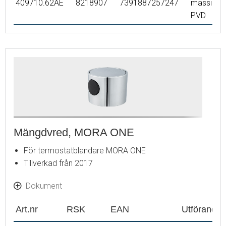
409710.62AE
8218907
7391887257247
mässing
PVD
Mängdvred, MORA ONE
För termostatblandare MORA ONE
Tillverkad från 2017
Dokument
Art.nr
RSK
EAN
Utförande