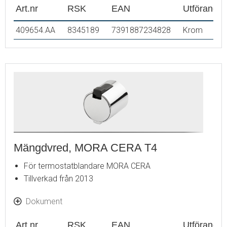
Art.nr
RSK
EAN
Utförande
409654.AA
8345189
7391887234828
Krom
Mängdvred, MORA CERA T4
För termostatblandare MORA CERA
Tillverkad från 2013
Dokument
Art.nr
RSK
EAN
Utförande