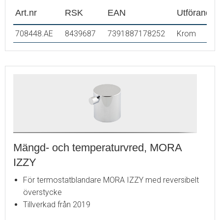
Art.nr
RSK
EAN
Utförande
708448.AE
8439687
7391887178252
Krom
Mängd- och temperaturvred, MORA
IZZY
För termostatblandare MORA IZZY med reversibelt
överstycke
Tillverkad från 2019