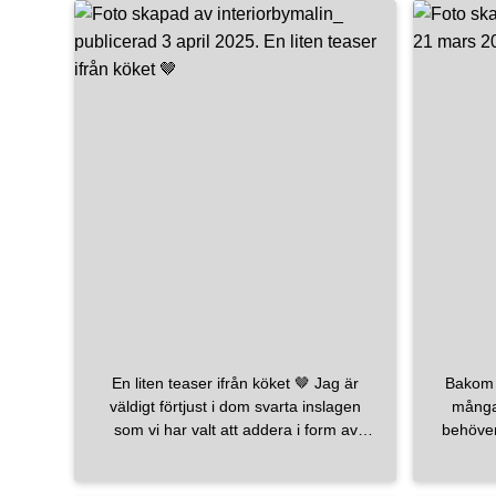
toalettbørste er i børstet messing fra
teleror.no ! Badet er virkelig
favorittrommet i huset🤭🤩
—————————————————————————
>
#totalrenovering
#oppussing
#baderom
#baderomsrenovering
#baderomsoppussing
#enebolig
#fliser
#dusjsone
#servant
#badekar
#armaturer
#dusj
#fliser
#fagflis
#flis
#baderomsmøbler
#baderomsdesign
#baderomsdetaljer
#telerør
#mora
#speil
#baderomsspeil
#bad
mora_armatur
En liten teaser ifrån köket 🤎 Jag är
Bakom k
väldigt förtjust i dom svarta inslagen
många
som vi har valt att addera i form av
behöver 
blandare, beslag och eluttag samt
över d
skenor i taket. Den fina blandaren
duktiga 