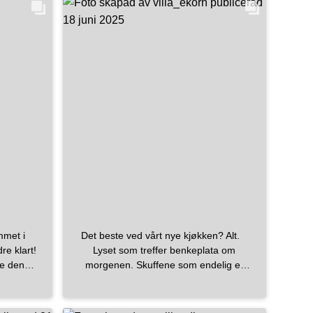
mmet i
Det beste ved vårt nye kjøkken? Alt.
re klart!
Lyset som treffer benkeplata om
de den
morgenen. Skuffene som endelig er
‍🔥
dype nok til å romme både nye og
gamle skatter. Patinaen på
messingknottene som matcher den