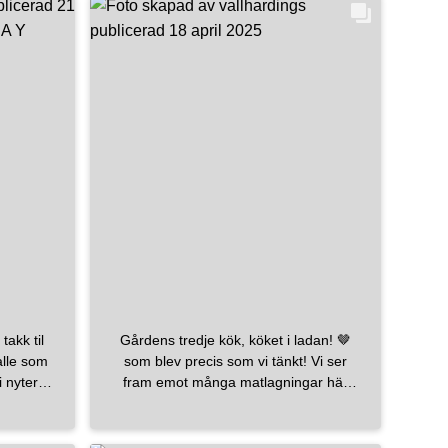
gamle taklampa. En vask stor nok for
Iris til å bade i. Utsikten til hagen som
forandrer seg med årstidene. Den lille
kaffekroken som gjør oss glade (og
våkne) før klokka bikker sju. Og ikke
minst: følelsen av å være hjemme i noe
vi selv har skapt; et kjøkken det
kommer til å bli laget mye mat og
servert enda flere historier på. Det som
gjenstår er taklister og montering av en
hylle. Med tiden skal vi bygge en
plassbygget benk så vi lettere kan
henge i vinduskarmen og se på rådyr
og pip-pip`er i hagen. Takk til Pappan til
Hanne som har vært byggmester,
søstern til Hanne som har tegnet og
Gårdens tredje kök, köket i ladan! 🤎
montert kjøkkenet, Lars for hjelp til
alle som
som blev precis som vi tänkt! Vi ser
etterisolering, Aud for HMS og Ebba for
i nyter
fram emot många matlagningar här
pass og underholdning av Iris ♥
akker dag
framöver.
skedag?
me