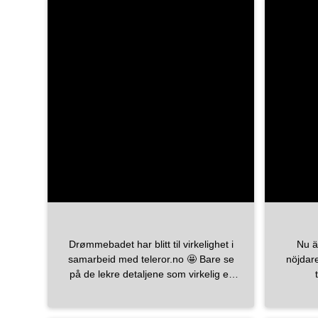
Lite extra detaljer som gör köket lite
måttanp
mer hemtrevligt enligt mig alla är vi
detal
olika men hoppas ni gillar 🤎 Fredag va
under en kakelp
hallå sa någon fredag woop min dag
en 
längtar efter mys lugn ro hopp o tro om
bad
sovmorgon i helgen 🙏🖤 Ha en fin
Välko
fredag och helg alla ni fina fina kram
Ka
kram . . . . . . . . . . . . . . .
#kitcheninspo
#köksdesign
dansani_badrum B
#blackandwhitekitchen
macro_design 
#matrumsvägg
#matrums
mora_armatur T
#moraarmatur
WC:
#detaljersomgörskillnad
#semattor
tebo
#skel
Drømmebadet har blitt til virkelighet i
Nu ä
#badr
samarbeid med teleror.no 🤩 Bare se
nöjdar
#vii
på de lekre detaljene som virkelig er
prikken over i-en 👌🏽! Alt av armaturer,
#and
håndkleknotter, toalettrullholder og