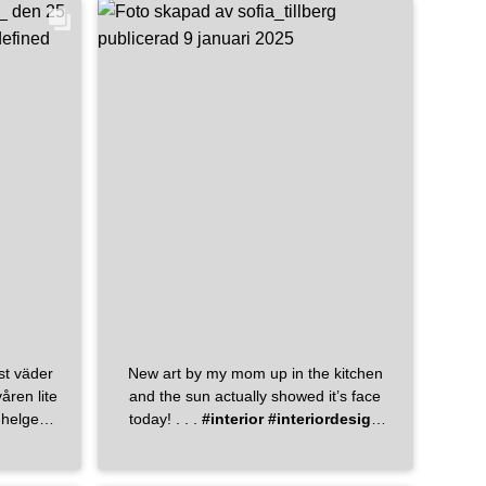
ere
#askerrørleggerbedriftas
#dinlokalerørlegger
#håndverker
#bad
#Badedesign
#Vikanbad!
st väder
New art by my mom up in the kitchen
åren lite
and the sun actually showed it’s face
today! . . .
#interior
#interiordesign
#interiorinspiration
#interiorinspo
#kitchen
#kitchendesign