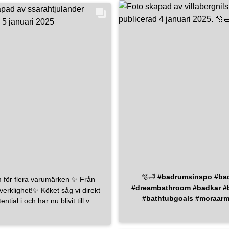
har små barn så är det väldigt
att ha ett badkar🛁
#badrum
#badrumsinspo
#badrumsinspiration
drumsdesign
#bathroom
#bathroomdesign
#bathroominspiration
nskakakel
#vikenbeigematt
raarmatur
#badkar
#nisch
auhaus
#bauhaussverige
🫧🛁
#badrumsinspo
#ba
ör flera varumärken ✨ Från
#dreambathroom
#badkar
#
ghet!✨ Köket såg vi direkt
#bathtubgoals
#moraarm
ential i och har nu blivit till vår
#bricmateglanshammar
#br
as! 🏡 Med noggrant utvalda
#vedumkökochbad
#ved
er och en modern twist har vi