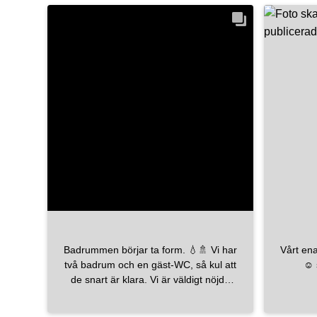
#nybygge2024
#nybygge
förvand
#husbygge
#faluhus
#husbygge
där vi 
#nybyggeri
#nytthus
minnen tills
#skandinavianhome
de g
köksön! 🤍 Bänkskiva + stän
bricma
decofor
Spishäl
Köksbland
tapwell Swipe för att se hur allt började
(före) o
Vilken 
eller 
komm
#kök
#köksr
Badrummen börjar ta form. 💧🚿 Vi har
Vårt ena
två badrum och en gäst-WC, så kul att
☺️ 
de snart är klara. Vi är väldigt nöjda
med badrumsmöblerna från
haven_system. De känns rejäla och