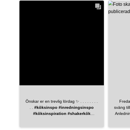
kommer ifrån mora_armatur 😍
Fler bi
jr.inredn
#hom
#inte
#dec
#s
#h
#
#
#hemin
Önskar er en trevlig lördag ✨ . . . . . . . .
Fredag🫧🤍 I he
. .
#köksinspo
#inredningsinspo
sväng ti
#köksinspiration
#shakerkök
Anlednin
#beslagdesign
#beslagonline
lite hö
#inredningsdesign
tänkt h