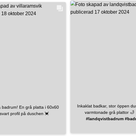
#linnebeige
#jotunkok
lat detta utrymme till en plats
#jotunaqua
#ladhus
#fal
kan laga mat, umgås och skapa
#nybyggeri
#nybygge2
ammans. ✨🍽️ Vi har använt
#nybygge
#husbygge
#hus
amla stommarna, även från
kskydd:
te norrvange beige 🤍 Fronter
m i färgen ”sand” från Jotun 🤍
l med integrerad fläkt smeg 🤍
are mora_armatur 🤍 Diskho
ch hur det strålar nu (efter)! 📸
del av köket tycker ni bäst om
har ni några frågor? Lämna en
entar!👇
#homerenovation
sinspiration
#föreochefter
enovering
#köksö
#bricmate
#renovering
Inkaklat badkar, stor öppen d
 badrum! En grå platta i 60x60
svart profil på duschen 💓
#landqvistbadrum
#bad
#badrumsrenoverin
#badrumsinspo
#renovera