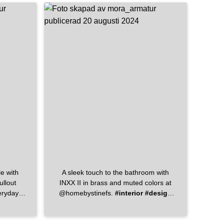
model
är köksön jag slängde ihop, börjar
tveka på att ha panel på baksidan.
atbadkar
Borde jag bara ha en slät baksida i
ge
#inr
samma färg som väggen?🌱 Funderar
armatur
på att sätta panel på ett annat ställe
el
och är rädd att de kan bli för mycket?
Rösta 👇🏼
le with
A sleek touch to the bathroom with
ullout
INXX II in brass and muted colors at
eryday
@‌homebystinefs.
#interior
#design
and adds
#badrum
#badrumsdesign
tchen
#interiordesign
#bathroomdesign