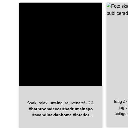
även här valde vi trä i färgen Oak.
Kranarna blev i krom istället för borstad
krom eftersom det inte fanns hos Mora,
så det blir att putsa putsa. 😉 Bastun är
beställd! Vi valde att behålla takhöjden
på 2,60 meter trots att 2,20
rekommenderades. Vi gillar rymden
och står på oss - hoppas att det blir rätt
val i längden. Stilen i badrummen är
genomgående samma, vilket känns rätt
(och inspirationen till att ändra något
tog slut). Gäst-WC:n fick dock en
mörkare färg, Present från Jotun. Alltid
något! Har just nu snöat in på
väggbonader – hur fint är inte det? Alla
badrum ska få sina egna. Bild kommer
senare ☺️ Plattor: bricmate Jura Select
Idag åkte allt u
Soak, relax, unwind, rejuvenate! 🛁🚿
Ivory Kranar: Inbyggnadskranar från
jag v
#bathroomdecor
#badrumsinspo
mora_armatur Toa: villeroybochnordic
äntligen
#scandinavianhome
#interior
villeroyboch
Hela 
#inredning
#homedecor
timmar