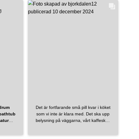
#interior4you
#architecture
#architecturephotography
#architecturephoto
#sofia_tillberg
#scandinaviandesign
#scandinavianhome
#nordichome
#nordic
#nordicliving
#homeinspo
#architect
drum
Det är fortfarande små pill kvar i köket
bathtub
som vi inte är klara med. Det ska upp
atur
belysning på väggarna, vårt kaffeskåp
icmate
är inte klart och skafferiet har vi inte
umbad
börjat med. Men vad gör det? Det blev