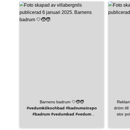
#inredningsinspiration
när vi 
#inredmedhusohem
skönt 
#inredningsdetaljer
#interiordesign
#inredningsdetaljer
#skönahem
#inredning123
#shakerkitchen
#ba
#dekton
#valnöt
#enplanshus
#nytthus
#husinspo
#husinspiration
#fjäråskupan
#moraarmatur
#sve
#stenskiva
#köksö
#kitchendesign
#mo
#kitcheninspo
#vackrahem
#levaobo
#b
fjaraskupan
#kitchendesign
#kitchendecor
#interior4all
beslagonline stenskivor.se
mora_armatur
#inredmedhusohem
Barnens badrum 🤍🧒🧒
Reklam f
#vedumkökochbad
#badrumsinspo
dröm till verkli
#badrum
#vedumbad
#vedum
stor pot
#linnebeige
#bricmate
nya o
#bricmateglanshammar
#ladhus
detalj