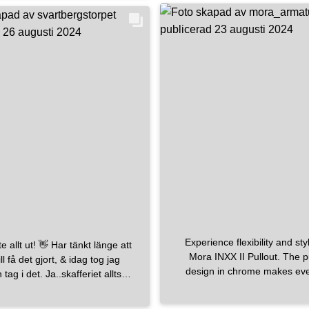
#bathroom
#bathroomre
#badrumsmöbler
#badrumsinredning
#inkakl
#nordhem
#nordhemsveri
#vedum
#hansgrohe
#mora
#unidrain
#svenskakak
Experience flexibility and sty
t! 👋 Har tänkt länge att
Mora INXX II Pullout. The p
ill få det gjort, & idag tog jag
design in chrome makes ev
 tag i det. Ja..skafferiet alltså.
tasks easier in your kitchen 
köksön var belamrad. Några
an elegant touch to your ki
 senare var både skafferiet &