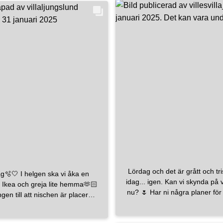
lder kommer! - Design&Ritning:
#badedesign
#håndverk
ing Hantverk: arloff_snickerier -
#vikanbad!
einterior
#heminspiration
riordetails
#interiortrends
oration
#interioroftheday
torageideas
#inredning
eminredning
#renovering
platsbyggt
#jotun
#ikea
renovation
#inredning
redning
#mydesign
#mywork
#dining
#ikeametod
Lördag och det är grått och tri
lgen ska vi åka en
idag... igen. Kan vi skynda på v
ll Ikea och greja lite hemma🫶🏻
nu? 🌷 Har ni några planer för helgen?
gen till att nischen är placerad
🤎
gre upp är för att vi i framtiden
a en dusch här istället, men nu