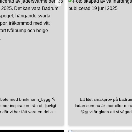
rbete med brinkmann_bygg 🔨
Ett litet smakprov på badru
er inspiration från ett ljuvligt
ladan som nu är mer eller mind
där vi har fått vara en del av
🫧🧺 vi är glada att vi våga
å fina val av kunden, och visst
brända, roströda kulören ❤️
et fint att bygga och kakla en
vägg? Glasdörren går att få