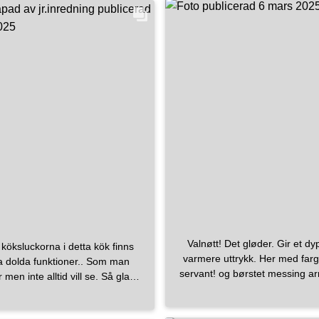
#bathroominspo
#bathr
#baderom
#vikingba
#flisekompaniet
—————————————————————————
#modernhomedesign
#ge
#easter
#påske
#scan
#scandinavianhomes
#fo
#massivtre
#vesteral
#stokmarknes
#interiør
#spafeeling
#modernliv
#minimalism
#happyeas
Valnøtt! Det gløder. Gir et d
öksluckorna i detta kök finns
varmere uttrykk. Her med farg
 dolda funktioner.. Som man
servant! og børstet messing a
men inte alltid vill se. Så glad
håndtak.🔥
#askerrørleggerb
etta kök jag designat och som
#Fossbad
#moraarmat
arloff_snickerier snickrat ihop.
#dinlokalerørlegger
#b