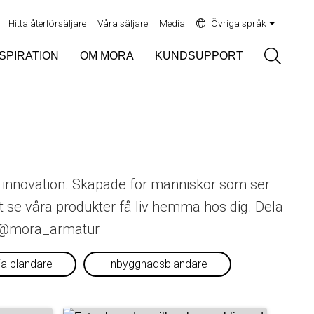
Hitta återförsäljare
Våra säljare
Media
Övriga språk
Sök
NSPIRATION
OM MORA
KUNDSUPPORT
h innovation. Skapade för människor som ser
att se våra produkter få liv hemma hos dig. Dela
ga @mora_armatur
ia blandare
Inbyggnadsblandare