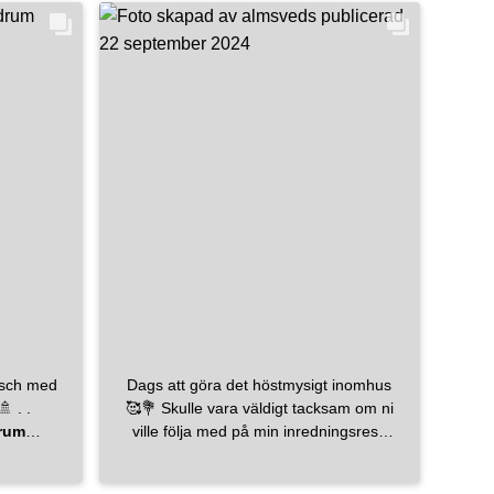
os
ett kök från ikeasverige svarta stommar
uhus
med luckor i serien Sinarp. Svarta
024
handtag ”Nydala”. Och vitvaror valde vi
drömmar
diskmaskin och kyl och frys. Ugn och
micro fick vi mammas och pappas
gamla till en början så får vi byta ut
dom längre fram. Vi valde gasspis
istället för induktionshäll tycker det ger
en helt annan känsla när man lagar
mat och den är från bertazzoni_official
så snygg! Eftersom vi har en takhöjd på
7m så var vi lite fundersamma kring hur
vi skulle göra med fläkt. Vi landade i
fläkt i köksön vilket gav en lyxig känsla.
Fläkten är från thermexsverige I köket
valde vi svarta blandare från
mora_armatur i serien INXX II. Blev
usch med
Dags att göra det höstmysigt inomhus
riktigt snyggt! Det var inte bara vi som
varmtonade grå plattor 🛁 🚿 . .
🥰💐 Skulle vara väldigt tacksam om ni
flyttade in utan på köpet kom det ett
rum
ville följa med på min inredningsresa
kök fyllt med tomtar och en Nisse 🤣
g
och kanske hjälpa mig skapa de
badrum
mysigaste möjliga hemmet🥰 Först ut