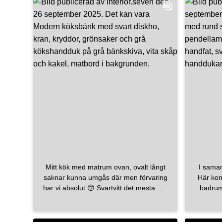
Mitt kök med matrum ovan, ovalt långt
I sama
saknar kunna umgås där men förvaring
Här komm
har vi absolut 😚 Svartvitt det mesta går
badrum 
i det i mitt kök men älskar det 🖤🤍
resan. S
Supernöjd med våran lyxiga kran från
blir d
mora_armatur super super super 2:1
dusch