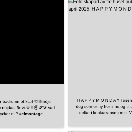
assad vid behov. En annan fin
j är att bygga in golvbrunnen
latta. Vi hjälper dig med
ritning så att du också får
rummet precis som du vill.
mmen in så berättar vi mer!
kel: bricmate Kommod:
haven_system Spegel:
elysning+duschdörr:
Tvättställsblandare:
akdusch: svedbergs
 ifosverige Golvbrunn:
byggtillbehor
#jädersvärme
lefteå
#badrum
#bathroom
#kakel
#inspiration
#badrumsrenovering
H A P P Y M O N D A Y Tusen takk til
r badrummet klart 🫶🏼nöjd
umsinspo
#bathroomdesign
deg som er ny her inne og til 
e nöjdast är vi 💡🚿🚰🚽🚾 Vad
nstallerarsverige
#comfort
deltar i konkurransen min. V
tycker ni ?
#elmontage
#badrumsmöbler
solen i nord og dette blir en v
erssonåbladhbyggnadsab
☀️ Hva skal du gjøre på 2 på
#knutsvenssonsrör
Vigleik .. ..
#nordicho