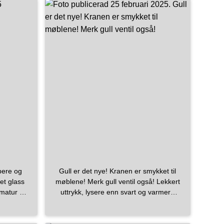
oom
d
berit
di
llowｍe
en
123
ing
ter
ypere og
Gull er det nye! Kranen er smykket til
et glass
møblene! Merk gull ventil også! Lekkert
rmatur og
uttrykk, lysere enn svart og varmere
edriftas
enn krom. I bakgrunnen er det ett helt
ur
annet uttrykk😊
#linnbad
ad
#moraarmatur