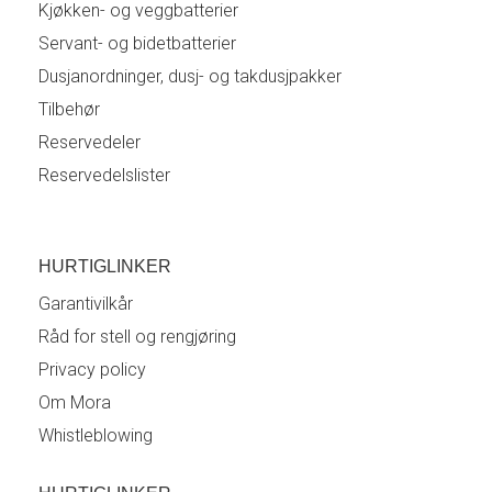
Kjøkken- og veggbatterier
Servant- og bidetbatterier
Dusjanordninger, dusj- og takdusjpakker
Tilbehør
Reservedeler
Reservedelslister
HURTIGLINKER
Garantivilkår
Råd for stell og rengjøring
Privacy policy
Om Mora
Whistleblowing