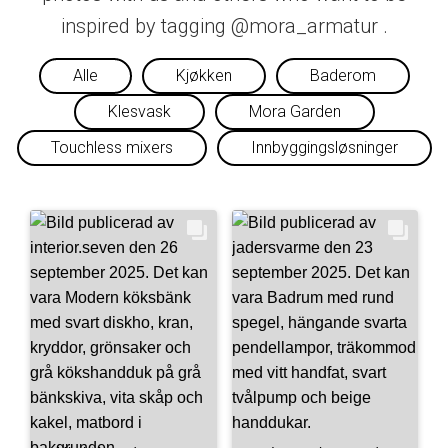
inspired by tagging @mora_armatur .
Alle
Kjøkken
Baderom
Klesvask
Mora Garden
Touchless mixers
Innbyggingsløsninger