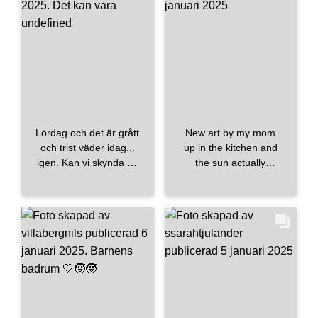
#inredningsdesign
en dusch här istället,
#inredningsinspiration
men nu när vi har små
#inredmedhusohem
barn så är det väldigt
#inredningsdetaljer
skönt att ha ett badkar
#interiordesign
🛁
#badrum
#inredningsdetaljer
#badrumsinspo
#skönahem
#badrumsinspiration
#inredning123
#badrumsdesign
#shakerkitchen
#bathroom
Lördag och det är grått
New art by my mom
#dekton
#valnöt
#bathroomdesign
och trist väder idag...
up in the kitchen and
#enplanshus
#bathroominspiration
igen. Kan vi skynda på
the sun actually
#nytthus
#husinspo
#svenskakakel
våren lite nu? 🌷 Har ni
showed it’s face today!
#husinspiration
#vikenbeigematt
några planer för
. . .
#interior
#fjäråskupan
#moraarmatur
helgen? 🤎
#interiordesign
#moraarmatur
#badkar
#nisch
#interiorinspiration
#stenskiva
#köksö
#bauhaus
#interiorinspo
#kitchendesign
#bauhaussverige
#kitchen
#kitcheninspo
#kitchendesign
#vackrahem
#interior4you
#levaobo
fjaraskupan
#architecture
#kitchendesign
#architecturephotography