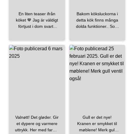
#bad
mora_armatur
#modernhomedesign
#geberit
#easter
En liten teaser ifrån
Bakom köksluckorna i
#påske
#scandi
köket 🤎 Jag är väldigt
detta kök finns många
#scandinavianhomes
förtjust i dom svarta
dolda funktioner.. Som
#followｍe
inslagen som vi har
man behöver men inte
#massivtre
valt att addera i form
alltid vill se. Så glad
#vesteralen
av blandare, beslag
över detta kök jag
#stokmarknes
och eluttag samt
designat och som
#interiør123
skenor i taket. Den fina
duktiga
#spafeeling
blandaren kommer
arloff_snickerier
#modernliving
ifrån mora_armatur 😍
snickrat ihop. Fler
#minimalism
bilder kommer! -
#happyeaster
Design&Ritning:
jr.inredning Hantverk:
arloff_snickerier -
#homeinterior
#heminspiration
#interiordetails
Valnøtt! Det gløder. Gir
Gull er det nye!
#interiortrends
et dypere og varmere
Kranen er smykket til
#decoration
uttrykk. Her med farget
møblene! Merk gull
#interioroftheday