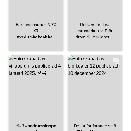
#kitchendecor
#architecturephoto
#interior4all
#sofia_tillberg
beslagonline
#scandinaviandesign
stenskivor.se
#scandinavianhome
Barnens badrum 🤍🧒
Reklam för flera
mora_armatur
#nordichome
#nordic
🧒
varumärken ✨ Från
#inredmedhusohem
#nordicliving
#vedumkökochbad
dröm till verklighet!✨
#homeinspo
#badrumsinspo
Köket såg vi direkt stor
#architect
#badrum
#vedumbad
potential i och har nu
#vedum
#linnebeige
blivit till vår nya oas! 🏡
#bricmate
Med noggrant utvalda
#bricmateglanshammar
detaljer och en
#ladhus
modern twist har vi
#nybygge2024
förvandlat detta
#nybygge
utrymme till en plats
#husbygge
#faluhus
där vi kan laga mat,
#husbygge
umgås och skapa
#nybyggeri
#nytthus
minnen tillsammans. ✨
#skandinavianhome
🍽️ Vi har använt de
gamla stommarna,
även från köksön! 🤍
🫧🛁
#badrumsinspo
Det är fortfarande små
Bänkskiva +