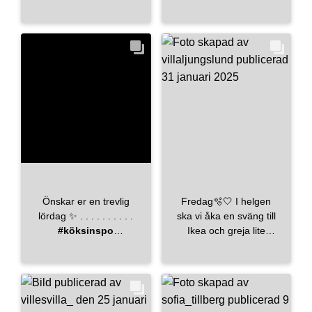
glass servant! og
ventil også! Lekkert
#storageideas
børstet messing
uttrykk, lysere enn
#inredning
armatur og håndtak.🔥
svart og varmere enn
#heminredning
#askerrørleggerbedriftas
krom. I bakgrunnen er
#renovering
#Fossbad
det ett helt annet
#platsbyggt
#jotun
#moraarmatur
uttrykk😊
#linnbad
#ikea
#renovation
#dinlokalerørlegger
#moraarmatur
#inredning
#bad
#badedesign
#askerrørleggerbedriftas
#heminredning
#håndverkere
#dinlokalerørlegger
#mydesign
#mywork
#vikanbad!
#håndverker
#bad
#dining
#ikeametod
#Badedesign
#Vikanbad!
Önskar er en trevlig
Fredag🫧🤍 I helgen
lördag ✨ . . . . . . . . . .
ska vi åka en sväng till
#köksinspo
Ikea och greja lite
#inredningsinspo
hemma🫶🏻
#köksinspiration
Anledningen till att
#shakerkök
nischen är placerad
#beslagdesign
lite högre upp är för att
#beslagonline
vi i framtiden tänkt ha