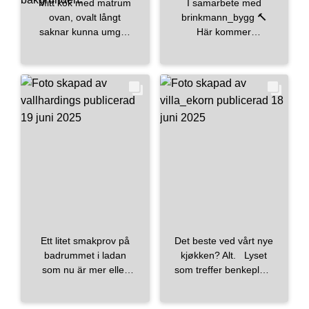
Mitt kök med matrum
I samarbete med
ovan, ovalt långt
brinkmann_bygg 🔨
saknar kunna umgås
Här kommer
där men förvaring har
inspiration från ett
vi absolut 😚 Svartvitt
ljuvligt badrum där vi
det mesta går i det i
har fått vara en del av
mitt kök men älskar
resan. Så fina val av
det 🖤🤍 Supernöjd
kunden, och visst blir
med våran lyxiga kran
det fint att bygga och
från mora_armatur
kakla en duschvägg?
super super super 2:1
Glasdörren går att få
Lite extra detaljer som
måttanpassad vid
gör köket lite mer
behov. En annan fin
hemtrevligt enligt mig
detalj är att bygga in
alla är vi olika men
golvbrunnen under en
hoppas ni gillar 🤎
kakelplatta. Vi hjälper
Fredag va hallå sa
dig med en ritning så
Ett litet smakprov på
Det beste ved vårt nye
någon fredag woop
att du också får
badrummet i ladan
kjøkken? Alt. Lyset
min dag längtar efter
badrummet precis som
som nu är mer eller
som treffer benkeplata
mys lugn ro hopp o tro
du vill. Välkommen in
mindre klart! 🫧🧺 vi är
om morgenen.
om sovmorgon i
så berättar vi mer!
glada att vi vågade
Skuffene som endelig
helgen 🙏🖤 Ha en fin
Kakel: bricmate