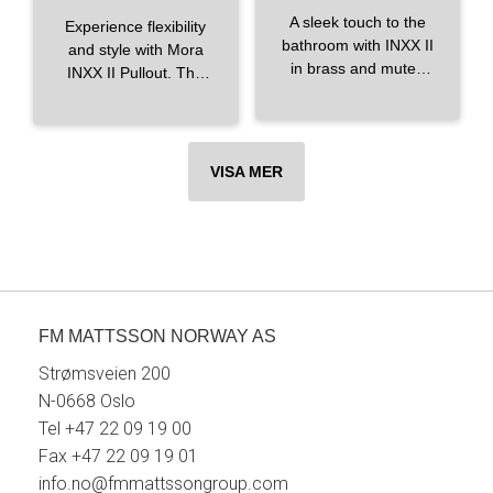
får ni se! 😘
A sleek touch to the
Experience flexibility
bathroom with INXX II
and style with Mora
in brass and muted
INXX II Pullout. The
colors at
pullout design in
@‌homebystinefs.
chrome makes
#interior
#design
everyday tasks easier
#badrum
in your kitchen and
VISA MER
#badrumsdesign
adds an elegant touch
#interiordesign
to your kitchen design.
#bathroomdesign
#kök
#köksblandare
#bathroom
#köksdesign
#badrumsinredning
#design
#inredning
#renovering
#köksinredning
#badrumsinspiration
#kitchen
FM MATTSSON NORWAY AS
#kitchendesign
Strømsveien 200
#interiordesign
#renovering
N-0668 Oslo
#köksinspiration
Tel +47 22 09 19 00
Fax +47 22 09 19 01
info.no@fmmattssongroup.com