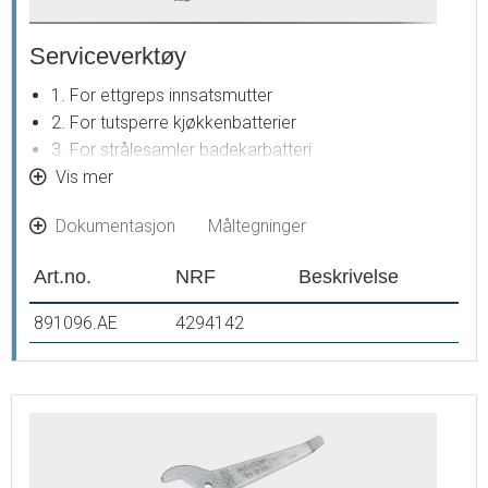
Serviceverktøy
1. For ettgreps innsatsmutter
2. For tutsperre kjøkkenbatterier
3. For strålesamler badekarbatteri
4. For M24 strålesamler
Vis mer
5. For kranoverdel termostatblandere
Dokumentasjon
Måltegninger
6. For mutterinnsats avstegning for maskin
7. For M28 strålesamler
Art.no.
NRF
Beskrivelse
8. For reguleringsinnmat termostatblandere
891096.AE
4294142