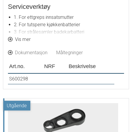
Serviceverktøy
1. For ettgreps innsatsmutter
2. For tutsperre kjøkkenbatterier
3. For strålesamler badekarbatteri
4. For M24 strålesamler
Vis mer
5. For kranoverdel termostatblandere
Dokumentasjon
Måltegninger
6. For mutterinnsats avstegning for maskin
7. For M28 strålesamler
Art.no.
NRF
Beskrivelse
8. For reguleringsinnmat termostatblandere
9. For LYNX ettgreps innsatsmutter
S600298
10. For coin slot strålesamler