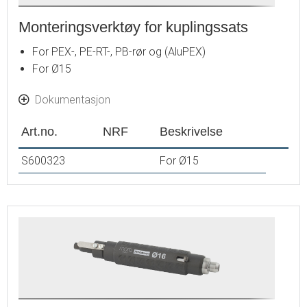
Monteringsverktøy for kuplingssats
For PEX-, PE-RT-, PB-rør og (AluPEX)
For Ø15
Dokumentasjon
Art.no.
NRF
Beskrivelse
S600323
For Ø15