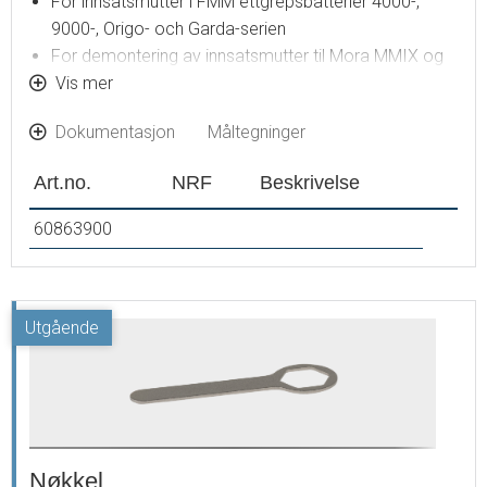
For innsatsmutter i FMM ettgrepsbatterier 4000-,
9000-, Origo- och Garda-serien
For demontering av innsatsmutter til Mora MMIX og
Cera kjøkkenbatteri med lav tut
Vis mer
Dokumentasjon
Måltegninger
Art.no.
NRF
Beskrivelse
60863900
Nøkkel