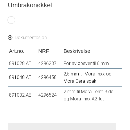
Umbrakonøkkel
Dokumentasjon
Art.no.
NRF
Beskrivelse
891028.AE
4296237
For avløpsventil 6 mm
2,5 mm til Mora Inxx og
891048.AE
4296458
Mora Cera-spak
2 mm til Mora Term Bidé
891002.AE
4296524
og Mora Inxx A2-tut