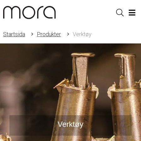
Sök
Men
Startsida
Produkter
Verktøy
Verktøy