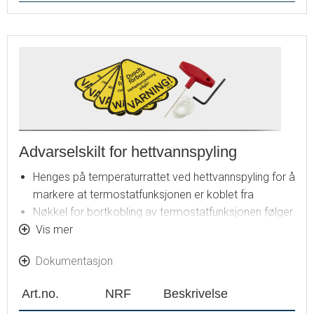
Advarselskilt for hettvannspyling
Henges på temperaturrattet ved hettvannspyling for å
markere at termostatfunksjonen er koblet fra
Nøkkel for bortkobling av termostatfunksjonen følger
med
Vis mer
Dokumentasjon
Art.no.
NRF
Beskrivelse