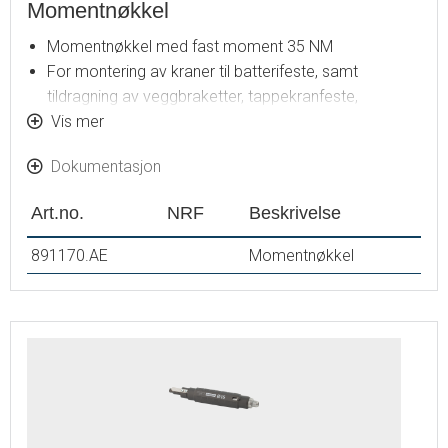
Momentnøkkel
Momentnøkkel med fast moment 35 NM
For montering av kraner til batterifeste, samt
tildragning av veggbraketter, tappekranfeste,
kuplinger og trykkprøvningsplugger
Vis mer
Dokumentasjon
Art.no.
NRF
Beskrivelse
891170.AE
Momentnøkkel