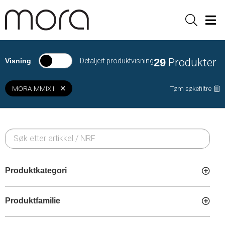
Sök
Men
29
Produkter
Visning
Detaljert produktvisning
MORA MMIX II
Tøm søkefiltre
Produktkategori
Produktfamilie