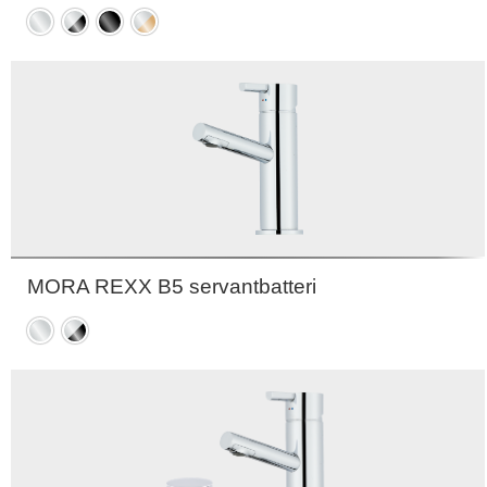
Krom
Krom
Sort
Krom
/
/
Sort
Gull
MORA REXX B5 servantbatteri
Krom
Krom
/
Sort