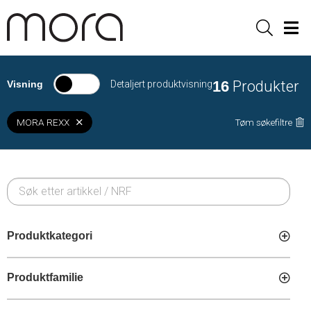
Sök
Men
16
Produkter
Visning
Detaljert produktvisning
MORA REXX
Tøm søkefiltre
Produktkategori
Produktfamilie