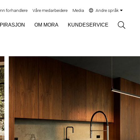
inn forhandlere
Våre medarbeidere
Media
Andre språk
Sök
SPIRASJON
OM MORA
KUNDESERVICE