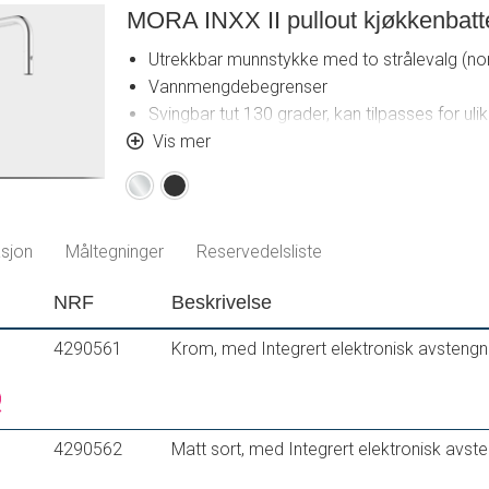
MORA INXX II pullout kjøkkenbatte
Utrekkbar munnstykke med to strålevalg (nor
Vannmengdebegrenser
Svingbar tut 130 grader, kan tilpasses for 
Med Integrert elektronisk avstengning for 
Vis mer
automatisk etter 4 eller 12 timer.
Krom
Matt
Med tilbakeslagsventil etter standard EN 17
sort
®
Fleksible Soft PEX
-rør med 3/8” mutter
For hull i benk Ø34-37 mm
sjon
Måltegninger
Reservedelsliste
NRF
Beskrivelse
4290561
Krom, med Integrert elektronisk avstengn
4290562
Matt sort, med Integrert elektronisk avst