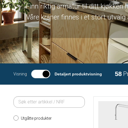
Finn riktig armatur til ditt kjøkken h
Våre kraner finnes i et stort utvalg 
58
P
Visning
Detaljert produktvisning
Utgåtte produkter