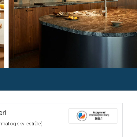
ri
mal og skyllestråle)