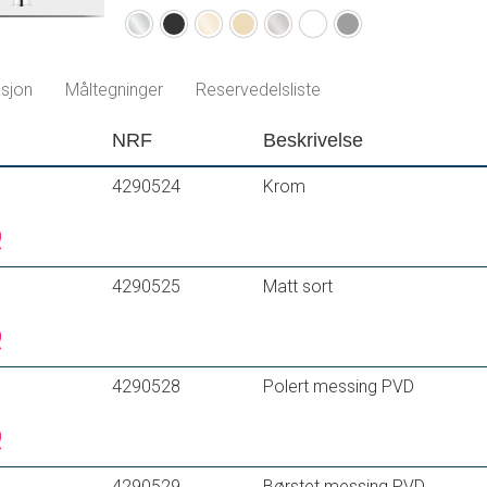
®
Fleksible Soft PEX
-rør med 3/8" mutter
Krom
Matt
Polert
Børstet
Børstet
Matt
Matt
For hull i benk Ø34-37 mm
sort
messing
messing
nikkel
hvit
grå
PVD
PVD
sjon
Måltegninger
Reservedelsliste
NRF
Beskrivelse
4290524
Krom
4290525
Matt sort
4290528
Polert messing PVD
4290529
Børstet messing PVD