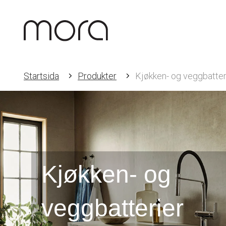
Startsida
Produkter
Kjøkken- og veggbatter
Kjøkken- og
veggbatterier