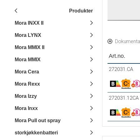
Produkter
Mora INXX II
Mora LYNX
Dokumenta
Mora MMIX II
Art.no.
Mora MMIX
272031.CA
Mora Cera
Mora Rexx
Mora Izzy
272031.12CA
Mora Inxx
Mora Pull out spray
storkjøkkenbatteri