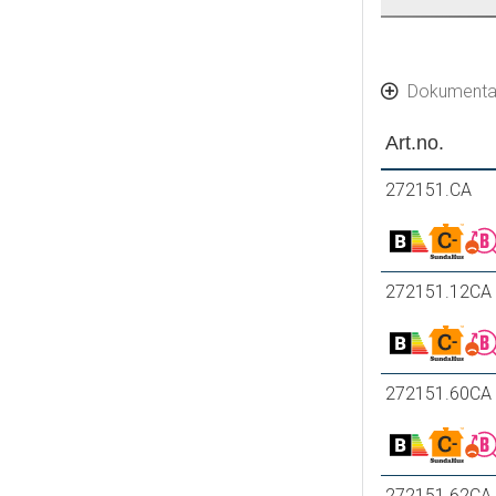
Dokumenta
Art.no.
272151.CA
272151.12CA
272151.60CA
272151.62CA