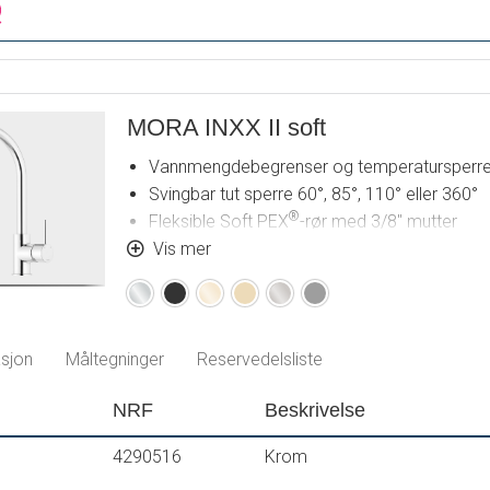
MORA INXX II soft
Vannmengdebegrenser og temperatursperr
Svingbar tut sperre 60°, 85°, 110° eller 360°
®
Fleksible Soft PEX
-rør med 3/8" mutter
For hull i benk Ø34-37 mm
Vis mer
Krom
Matt
Polert
Børstet
Børstet
Matt
sort
messing
messing
nikkel
grå
PVD
PVD
sjon
Måltegninger
Reservedelsliste
NRF
Beskrivelse
4290516
Krom