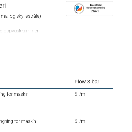
ri
mal og skyllestråle)
ulike oppvaskkummer
oppvaskmaskin. Stenger
17
Flow 3 bar
ing for maskin
6 l/m
engning for maskin
6 l/m