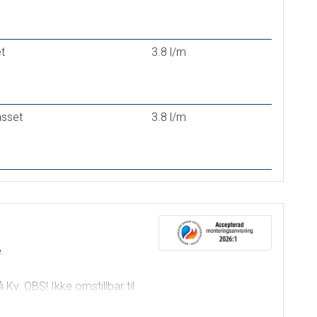
t
3.8 l/m
asset
3.8 l/m
e
 Kv. OBS! Ikke omstillbar til