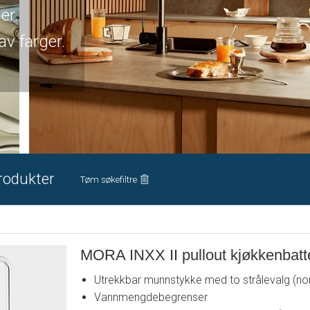
er.
av farger.
rodukter
Tøm søkefiltre
MORA INXX II pullout kjøkkenbatte
Utrekkbar munnstykke med to strålevalg (nor
Vannmengdebegrenser