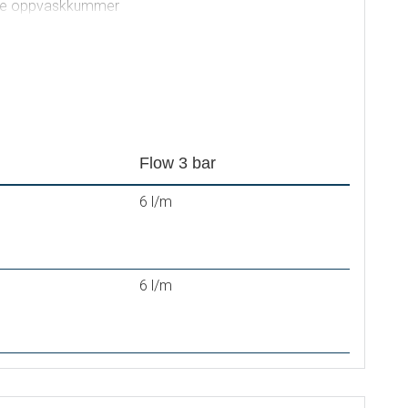
ulike oppvaskkummer
17
Flow 3 bar
6 l/m
6 l/m