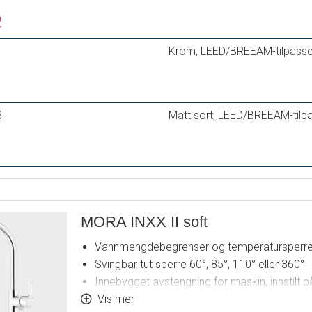
Krom, LEED/BREEAM-tilpasse
3
Matt sort, LEED/BREEAM-tilp
MORA INXX II soft
Vannmengdebegrenser og temperatursperr
Svingbar tut sperre 60°, 85°, 110° eller 360°
Innebygget avstengning for maskin, innstilt på
VV
Vis mer