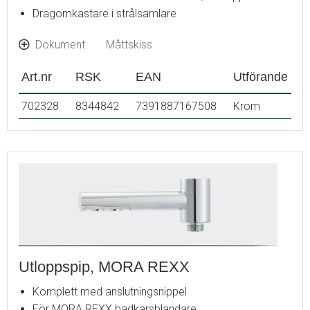
Dragomkastare i strålsamlare
Dokument
Måttskiss
Art.nr
RSK
EAN
Utförande
702328
8344842
7391887167508
Krom
Utloppspip, MORA REXX
Komplett med anslutningsnippel
För MORA REXX badkarsblandare