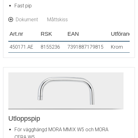
Fast pip
Dokument
Måttskiss
Art.nr
RSK
EAN
Utförande
450171.AE
8155236
7391887179815
Krom
Utloppspip
För vägghängd MORA MMIX W5 och MORA
CERA W5