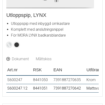
Utloppspip, LYNX
Utloppspip med inbyggd omkastare
Komplett med anslutningsnippel
För MORA LYNX badkarsblandare
Krom
Mattsvart
Dokument
Måttskiss
Art.nr
RSK
EAN
Utförande
S600247
8441050
7391887270635
Krom
S600247.12
8441051
7391887270642
Mattsvart