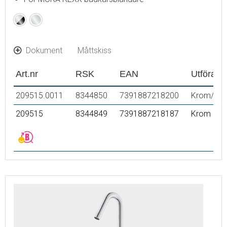
Krom
Krom
/
Svart
Dokument
Måttskiss
Art.nr
RSK
EAN
Utförand
209515.0011
8344850
7391887218200
Krom/sva
209515
8344849
7391887218187
Krom