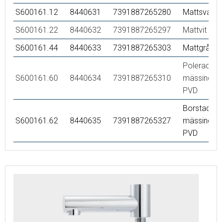
S600161.12
8440631
7391887265280
Mattsvart
S600161.22
8440632
7391887265297
Mattvit
S600161.44
8440633
7391887265303
Mattgrå
Polerad
S600161.60
8440634
7391887265310
mässing
PVD
Borstad
S600161.62
8440635
7391887265327
mässing
PVD