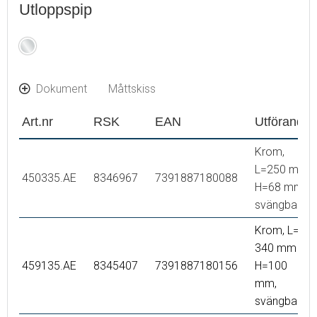
Utloppspip
Krom
Dokument
Måttskiss
Art.nr
RSK
EAN
Utförande
Krom,
L=250 mm
450335.AE
8346967
7391887180088
H=68 mm,
svängbar
Krom, L=
340 mm
459135.AE
8345407
7391887180156
H=100
mm,
svängbar