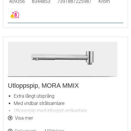
409356
8344853
7391887225987
Krom
Utloppspip, MORA MMIX
Extra långt utsprång
Med vridbar strålsamlare
Utloppspip med inbyggd omkastare
Komplett med anslutningsnippel
Visa mer
För MORA MMIX badkarsblandare