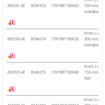
450291.AE
8345423
7391887180002
250 mm,
svängbar
Krom, L=
450294.AE
8346074
7391887180026
300 mm,
svängbar
Krom, L=
450329.AE
8346215
7391887180040
150 mm,
fast
Krom, L=