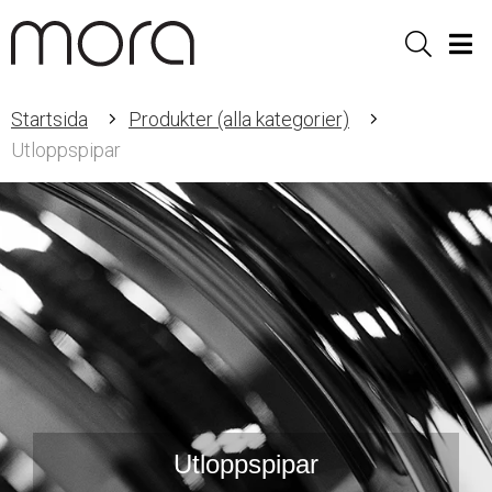
Sök
Men
Startsida
Produkter (alla kategorier)
Utloppspipar
Utloppspipar