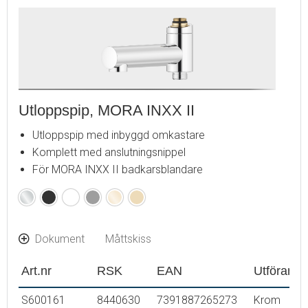
Utloppspip, MORA INXX II
Utloppspip med inbyggd omkastare
Komplett med anslutningsnippel
För MORA INXX II badkarsblandare
Krom
Mattsvart
Mattvit
Mattgrå
Polerad
Borstad
mässing
mässing
(PVD)
(PVD)
Dokument
Måttskiss
Art.nr
RSK
EAN
Utförande
S600161
8440630
7391887265273
Krom