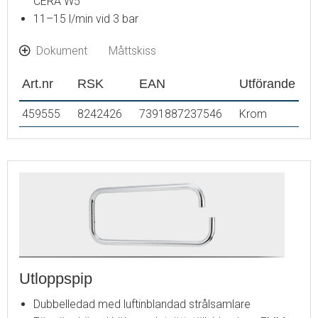
CERA W5
11–15 l/min vid 3 bar
Dokument
Måttskiss
Art.nr
RSK
EAN
Utförande
459555
8242426
7391887237546
Krom
Utloppspip
Dubbelledad med luftinblandad strålsamlare