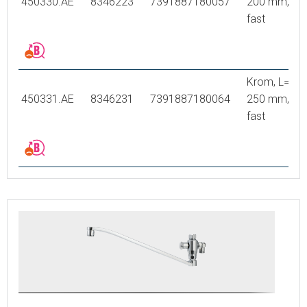
450330.AE
8346223
7391887180057
200 mm,
fast
Krom, L=
450331.AE
8346231
7391887180064
250 mm,
fast