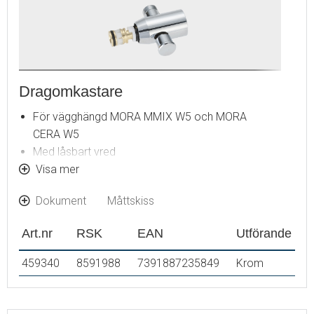
Dragomkastare
För vägghängd MORA MMIX W5 och MORA
CERA W5
Med låsbart vred
Med pipnippel och backventil
Visa mer
Dokument
Måttskiss
Art.nr
RSK
EAN
Utförande
459340
8591988
7391887235849
Krom