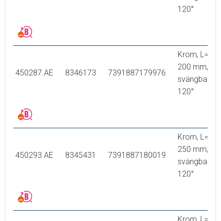
120°
Krom, L=
200 mm,
450287.AE
8346173
7391887179976
svängbar
120°
Krom, L=
250 mm,
450293.AE
8345431
7391887180019
svängbar
120°
Krom, L=