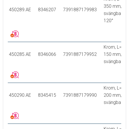
350 mm,
450289.AE
8346207
7391887179983
svängbar
120°
Krom, L=
450285.AE
8346066
7391887179952
150 mm,
svängbar
Krom, L=
450290.AE
8345415
7391887179990
200 mm,
svängbar
Krom, L=