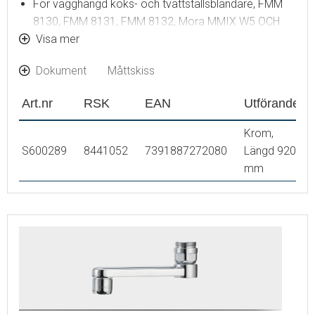
För vägghängd köks- och tvättställsblandare, FMM
8130, FMM 8131, FMM 8132, Mora MMIX W5 OCH
Mora CERA W5
Visa mer
För operationsblandare FMM 8262
Dokument
Måttskiss
11–15 l/min vid 3 bar
Art.nr
RSK
EAN
Utförande
Krom,
S600289
8441052
7391887272080
Längd 920
mm