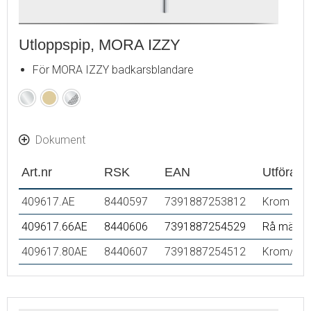
Utloppspip, MORA IZZY
För MORA IZZY badkarsblandare
Krom
Raw
Rock
Dokument
Art.nr
RSK
EAN
Utföran
409617.AE
8440597
7391887253812
Krom
409617.66AE
8440606
7391887254529
Rå mässi
409617.80AE
8440607
7391887254512
Krom/lätt