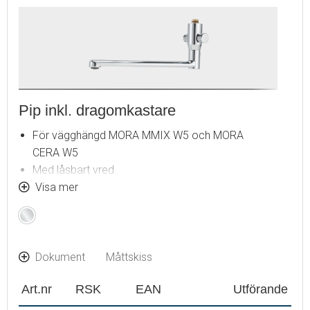
Pip inkl. dragomkastare
För vägghängd MORA MMIX W5 och MORA
CERA W5
Med låsbart vred
Med pipnippel och backventil
Visa mer
Komplett med anslutningsnippel
Krom
Dokument
Måttskiss
Art.nr
RSK
EAN
Utförande