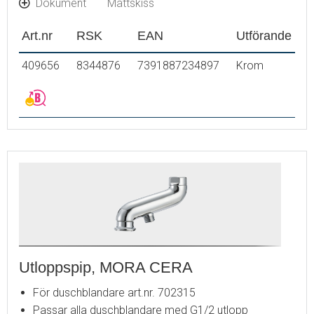
Dokument
Måttskiss
Art.nr
RSK
EAN
Utförande
409656
8344876
7391887234897
Krom
Utloppspip, MORA CERA
För duschblandare art.nr. 702315
Passar alla duschblandare med G1/2 utlopp