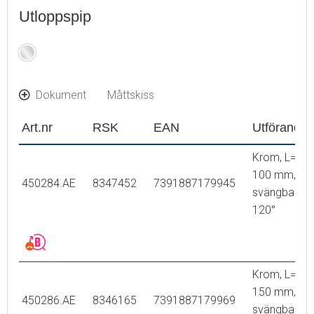
Utloppspip
Krom
Dokument
Måttskiss
Art.nr
RSK
EAN
Utförande
Krom, L=
100 mm,
450284.AE
8347452
7391887179945
svängbar
120°
Krom, L=
150 mm,
450286.AE
8346165
7391887179969
svängbar