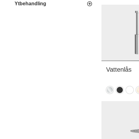
m
Ytbehandling
(
Vattenlås
Krom
Mattsvart
Mattv
P
m
(