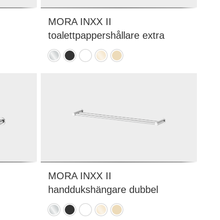
MORA INXX II
toalettpappershållare extra
Krom
Mattsvart
Mattvit
Polerad
Borstad
mässing
mässing
(PVD)
(PVD)
MORA INXX II
handdukshängare dubbel
Krom
Mattsvart
Mattvit
Polerad
Borstad