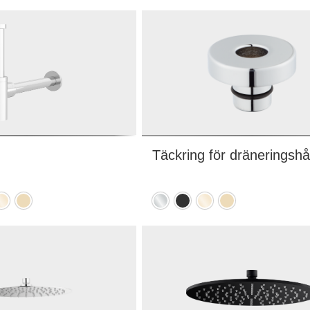
ässing
mässing
mässing
mässing
PVD)
(PVD)
(PVD)
(PVD)
Täckring för dräneringshå
it
olerad
Borstad
Krom
Mattsvart
Polerad
Borstad
ässing
mässing
mässing
mässing
PVD)
(PVD)
(PVD)
(PVD)