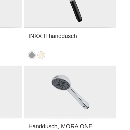
INXX II handdusch
Mattgrå
Polerad
mässing
(PVD)
Handdusch, MORA ONE