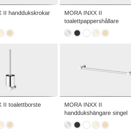
II handdukskrokar
MORA INXX II
toalettpappershållare
it
olerad
Borstad
Krom
Mattsvart
Mattvit
Polerad
Borstad
ässing
mässing
mässing
mässing
PVD)
(PVD)
(PVD)
(PVD)
I toalettborste
MORA INXX II
handdukshängare singel
it
olerad
Borstad
Krom
Mattsvart
Mattvit
Polerad
Borstad