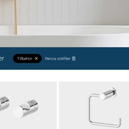
er
Tillbehör
Rensa sökfilter