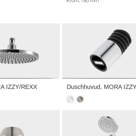
Krom, 180 mm
RA IZZY/REXX
Duschhuvud, MORA IZZ
Krom
Rustic