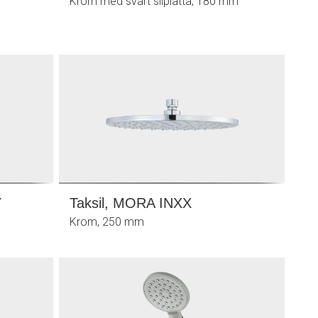
Krom med svart silplatta, 180 mm
Y
Taksil, MORA INXX
Krom, 250 mm