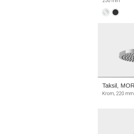
250 mm
Krom
Mattsvart
Taksil, MO
Krom, 220 mm