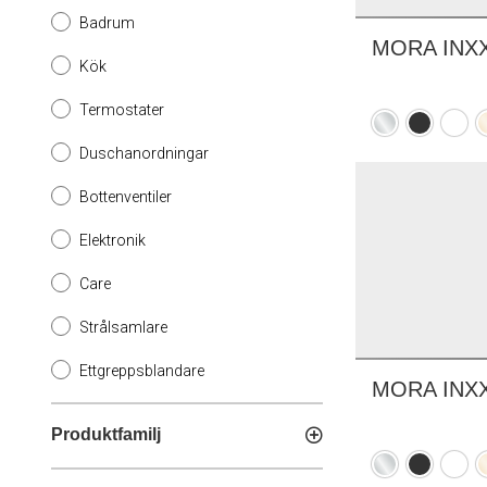
Badrum
MORA INXX 
Kök
Termostater
Krom
Mattsvart
Mattv
P
m
Duschanordningar
(
Bottenventiler
Elektronik
Care
Strålsamlare
Ettgreppsblandare
MORA INXX I
Produktfamilj
Krom
Mattsvart
Mattv
P