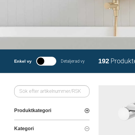
192
Produkt
Enkel vy
Detaljerad vy
Produktkategori
Kategori