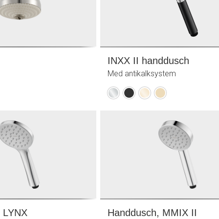
INXX II handdusch
Med antikalksystem
Krom
Mattsvart
Polerad
Borstad
mässing
mässing
(PVD)
(PVD)
, LYNX
Handdusch, MMIX II