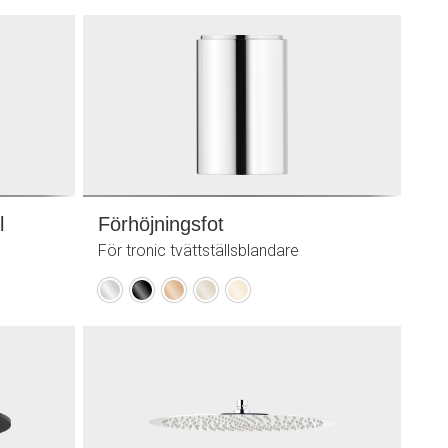
mässing
mässing
(PVD)
(PVD)
l
Förhöjningsfot
För tronic tvättställsblandare
Krom
Svart
Polerad
Champagne
Polerad
koppar
PVD
mässing
PVD
(PVD)