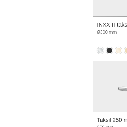
INXX II tak
Ø300 mm
Krom
Mattsvart
Poler
B
mäss
m
(PVD)
(
Taksil 250