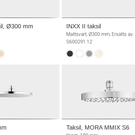
sil, Ø300 mm
INXX II taksil
Mattsvart, Ø300 mm, Ersätts av
S600291.12
ad
orstad
Mattsvart
Mattvit
Mattgrå
Polerad
ing
ässing
mässing
PVD)
(PVD)
 mm
Taksil, MORA MMIX S6