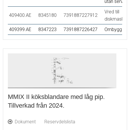
utan service
Vred till
409400.AE
8345180
7391887227912
diskmaskins
409399.AE
8347223
7391887226427
Ombyggnads
MMIX II köksblandare med låg pip.
Tillverkad från 2024.
Dokument
Reservdelslista