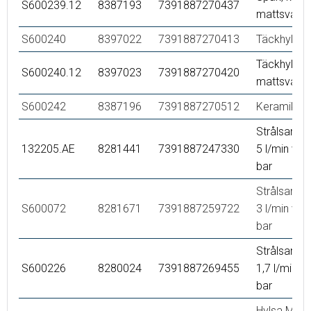
S600239.12
8387193
7391887270437
mattsvart
S600240
8397022
7391887270413
Täckhylsa,
Täckhylsa,
S600240.12
8397023
7391887270420
mattsvart
S600242
8387196
7391887270512
Keramikins
Strålsamlar
132205.AE
8281441
7391887247330
5 l/min vid
bar
Strålsamlar
S600072
8281671
7391887259722
3 l/min vid
bar
Strålsamlar
S600226
8280024
7391887269455
1,7 l/min v
bar
Hylsa M24 u