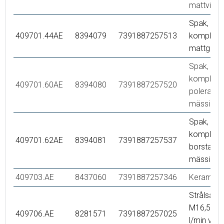
mattvit
Spak,
409701.44AE
8394079
7391887257513
komplett,
mattgrå
Spak,
komplett,
409701.60AE
8394080
7391887257520
polerad
mässing 
Spak,
komplett,
409701.62AE
8394081
7391887257537
borstad
mässing 
409703.AE
8437060
7391887257346
Keramikin
Strålsaml
M16,5 utv.
409706.AE
8281571
7391887257025
l/min vid 