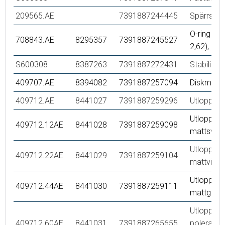
209565.AE
7391887244445
Spärrseg
O-ring (15
708843.AE
8295357
7391887245527
2,62), 2 st
S600308
8387263
7391887272431
Stabiliser
409707.AE
8394082
7391887257094
Diskmaski
409712.AE
8441027
7391887259296
Utloppspi
Utloppspi
409712.12AE
8441028
7391887259098
mattsvart
Utloppspi
409712.22AE
8441029
7391887259104
mattvit
Utloppspi
409712.44AE
8441030
7391887259111
mattgrå
Utloppspi
409712.60AE
8441031
7391887265655
polerad 