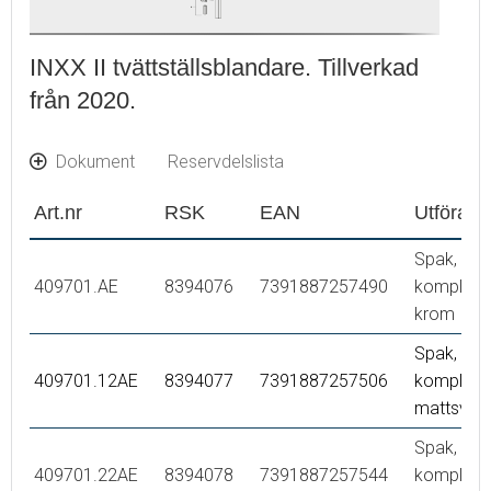
INXX II tvättställsblandare. Tillverkad
från 2020.
Dokument
Reservdelslista
Art.nr
RSK
EAN
Utföran
Spak,
409701.AE
8394076
7391887257490
komplett,
krom
Spak,
409701.12AE
8394077
7391887257506
komplett,
mattsvart
Spak,
409701.22AE
8394078
7391887257544
komplett,