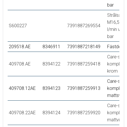
bar
Strålsaml
M16,5 utv.
S600227
7391887269554
l/min vid 
bar
209518.AE
8346911
7391887218149
Fästdetalj
Care-spak
409708.AE
8394122
7391887259418
komplett,
krom
Care-spak
409708.12AE
8394123
7391887259913
komplett,
mattsvart
Care-spak
409708.22AE
8394124
7391887259920
komplett,
mattvit