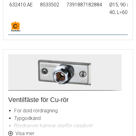
FRÄNKISCHE turatec multi 16*2 PE-RT II/Al/PE-RT II
632410.AE
8533502
7391887182884
Ø15, 90 x
HENCO RIXc PE-Xc/Al/PE-Xc 16*2
40, L=60
Ventilfäste för Cu-rör
För dold rördragning
Typgodkänd
Rörskarven hamnar utanför vägglivet
Med skruvar och väggtätning
Visa mer