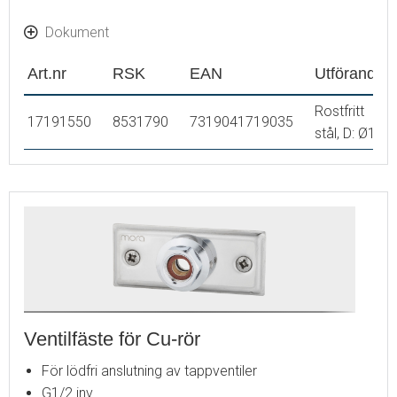
Dokument
Art.nr
RSK
EAN
Utförande
Rostfritt
17191550
8531790
7319041719035
stål, D: Ø15
Ventilfäste för Cu-rör
För lödfri anslutning av tappventiler
G1/2 inv.