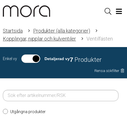
Sök
Men
Startsida
Produkter (alla kategorier)
Kopplingar, nipplar och kulventiler
Ventilfästen
7
Produkter
Enkel vy
Detaljerad vy
Rensa sökfilter
Utgångna produkter