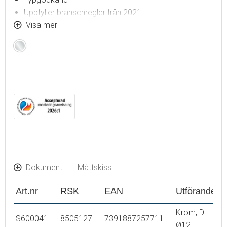
Uppfyller branschregler från 2021
Rörskarven hamnar utanför vägglivet
Visa mer
Med skruvar och väggtätning
Krom
Dokument
Måttskiss
Art.nr
RSK
EAN
Utförande
Krom, D:
S600041
8505127
7391887257711
Ø12