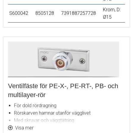
Krom, D:
S600042
8505128
7391887257728
Ø15
Ventilfäste för PE-X-, PE-RT-, PB- och
multilayer-rör
För dold rördragning
Rörskarven hamnar utanför vägglivet
Med skruvar och väggtätning
Visa mer