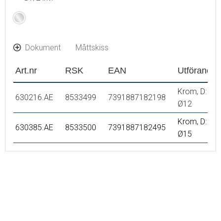
Krom
Dokument
Måttskiss
Art.nr
RSK
EAN
Utförande
Krom, D:
630216.AE
8533499
7391887182198
Ø12
Krom, D:
630385.AE
8533500
7391887182495
Ø15