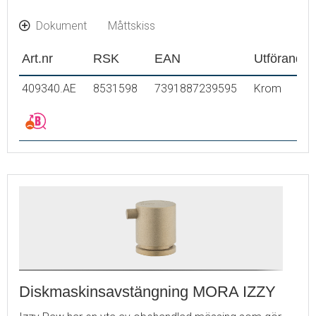
Dokument
Måttskiss
Art.nr
RSK
EAN
Utförande
409340.AE
8531598
7391887239595
Krom
Diskmaskinsavstängning MORA IZZY