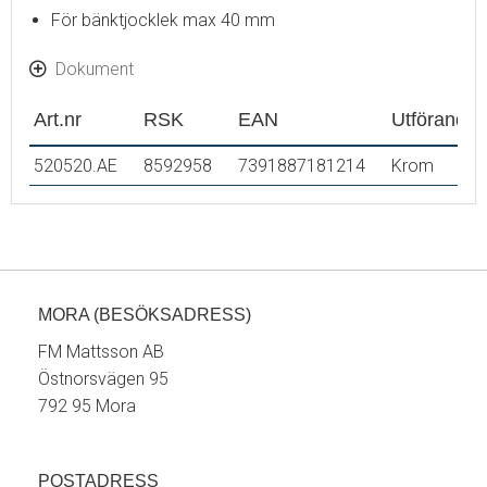
För bänktjocklek max 40 mm
Dokument
Art.nr
RSK
EAN
Utförande
520520.AE
8592958
7391887181214
Krom
MORA (BESÖKSADRESS)
FM Mattsson AB
Östnorsvägen 95
792 95 Mora
POSTADRESS