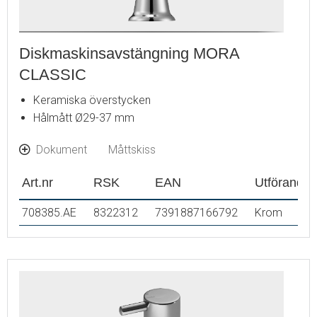
Diskmaskinsavstängning MORA
CLASSIC
Keramiska överstycken
Hålmått Ø29-37 mm
Dokument
Måttskiss
Art.nr
RSK
EAN
Utförande
708385.AE
8322312
7391887166792
Krom