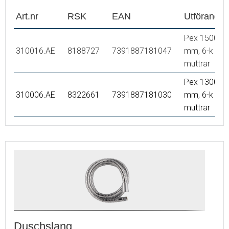
Art.nr
RSK
EAN
Utförande
Pex 1500
310016.AE
8188727
7391887181047
mm, 6-k
muttrar
Pex 1300
310006.AE
8322661
7391887181030
mm, 6-k
muttrar
Duschslang