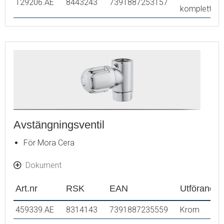
129206.AE
8443243
7391887253157
komplett
Avstängningsventil
För Mora Cera
Dokument
Art.nr
RSK
EAN
Utförande
459339.AE
8314143
7391887235559
Krom