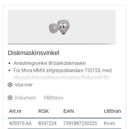
Diskmaskinsvinkel
Anslutningsvinkel till bänkdiskmaskin
För Mora MMIX ettgreppsblandare 732153, med
inbyggd diskmaskinsavstängning (förberedd för
bänkdiskmaskin)
Visa mer
Ej till blandare med sidohanddusch
Dokument
Måttskiss
Anslutning G1/2
Art.nr
RSK
EAN
Utförande
409379.AA
8347224
7391887230325
Krom