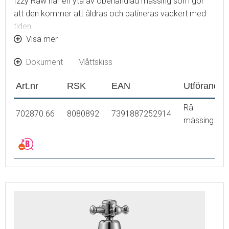
Izzy Raw har en yta av obehandlad mässing som gör
att den kommer att åldras och patineras vackert med
tiden.
Visa mer
För bänkskiva max 48 mm
Hålmått Ø29-32 mm
Dokument
Måttskiss
Art.nr
RSK
EAN
Utförande
Rå
702870.66
8080892
7391887252914
mässing