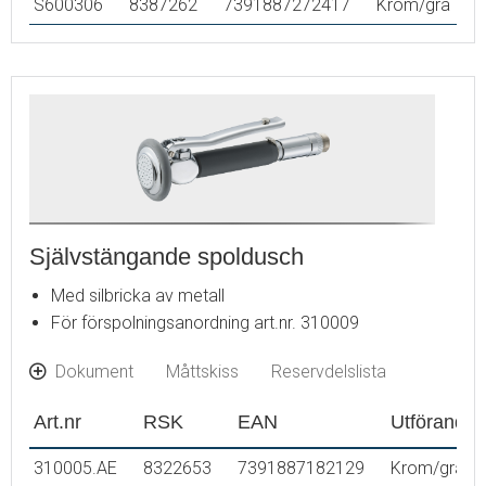
S600306
8387262
7391887272417
Krom/grå
Självstängande spoldusch
Med silbricka av metall
För förspolningsanordning art.nr. 310009
Dokument
Måttskiss
Reservdelslista
Art.nr
RSK
EAN
Utförande
310005.AE
8322653
7391887182129
Krom/grå