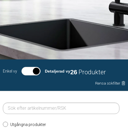
26
Produkter
Enkel vy
Detaljerad vy
Rensa sökfilter
Utgångna produkter