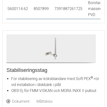
Borstad
S600114.62
8507899
7391887261725
mässing
PVD
Stabiliseringsstag
®
För stabilisering av köksblandare med Soft PEX
-rör
vid installation i diskbänk i plåt
OBS! Ej för FMM VISKAN och MORA INXX II pullout
Dokument
Måttskiss