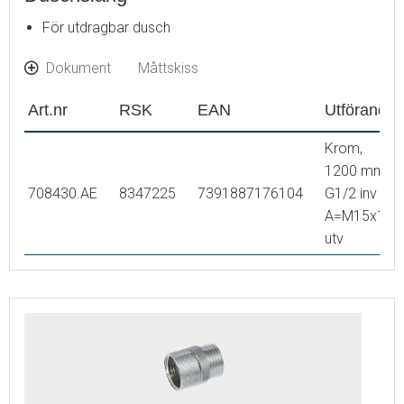
För utdragbar dusch
Dokument
Måttskiss
Art.nr
RSK
EAN
Utförande
Krom,
1200 mm,
708430.AE
8347225
7391887176104
G1/2 inv -
A=M15x1
utv