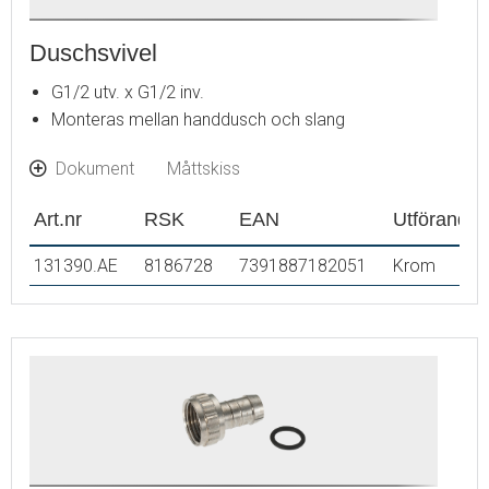
Duschsvivel
G1/2 utv. x G1/2 inv.
Monteras mellan handdusch och slang
Dokument
Måttskiss
Art.nr
RSK
EAN
Utförande
131390.AE
8186728
7391887182051
Krom