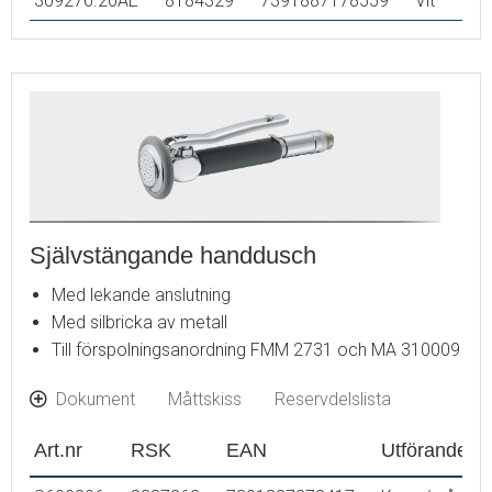
309276.20AE
8184329
7391887178559
Vit
Självstängande handdusch
Med lekande anslutning
Med silbricka av metall
Till förspolningsanordning FMM 2731 och MA 310009
Dokument
Måttskiss
Reservdelslista
Art.nr
RSK
EAN
Utförande