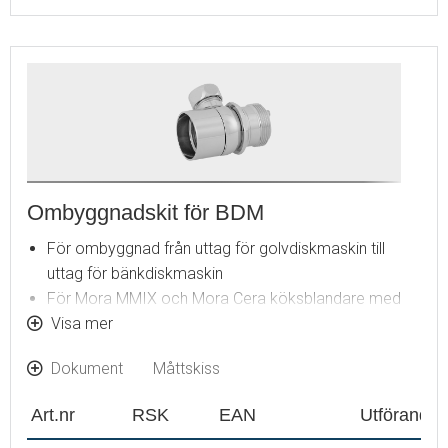
Ombyggnadskit för BDM
För ombyggnad från uttag för golvdiskmaskin till
uttag för bänkdiskmaskin
För Mora MMIX och Mora Cera köksblandare med
diskmaskinsavstängning
Visa mer
OBS! Insats och DM-vred ingår ej (medföljer
Dokument
Måttskiss
blandaren)
Art.nr
RSK
EAN
Utförande