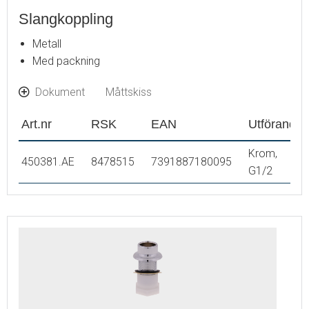
Slangkoppling
Metall
Med packning
Dokument
Måttskiss
Art.nr
RSK
EAN
Utförande
Krom,
450381.AE
8478515
7391887180095
G1/2