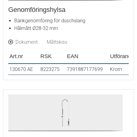
Genomföringshylsa
Bänkgenomföring för duschslang
Hålmått Ø28-32 mm
Dokument
Måttskiss
Art.nr
RSK
EAN
Utförande
130670.AE
8223275
7391887177699
Krom