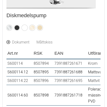
Diskmedelspump
Krom
Mattsvart
Mattvit
Polerad
Borstad
mässing
mässing
(PVD)
(PVD)
Dokument
Måttskiss
Art.nr
RSK
EAN
Utförande
S600114
8507894
7391887261671
Krom
S600114.12
8507895
7391887261688
Mattsvart
S600114.22
8507896
7391887261695
Mattvit
Polerad
S600114.60
8507898
7391887261718
mässing
PVD