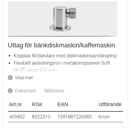
Uttag för bänkdiskmaskin/kaffemaskin
Kopplas till blandare med diskmaskinsavstängning
Flexibelt anslutningsrör i metallomspunnen Soft
®
PEX
, längd 650 mm
Max bänktjocklek 55 mm
Visa mer
Hålmått Ø32
Dokument
Måttskiss
Art.nr
RSK
EAN
Utförande
409402
8322313
7391887226083
Krom