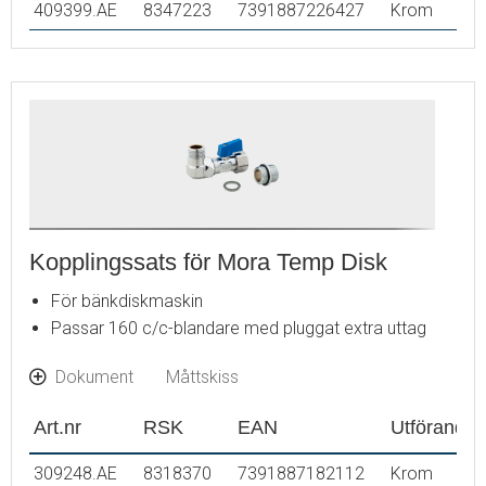
409399.AE
8347223
7391887226427
Krom
Kopplingssats för Mora Temp Disk
För bänkdiskmaskin
Passar 160 c/c-blandare med pluggat extra uttag
Dokument
Måttskiss
Art.nr
RSK
EAN
Utförande
309248.AE
8318370
7391887182112
Krom