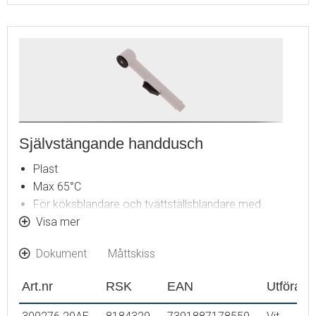
Självstängande handdusch
Plast
Max 65°C
För köksblandare och tvättställsblandare med
självstängande handdusch
Visa mer
Endast avsedd för användning tillsammans med
Dokument
Måttskiss
blandare med ejektor
Art.nr
RSK
EAN
Utföran