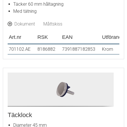
Täcker 60 mm håltagning
Med tätning
Dokument
Måttskiss
Art.nr
RSK
EAN
Utförande
701102.AE
8186882
7391887182853
Krom
Täcklock
Diameter 45 mm