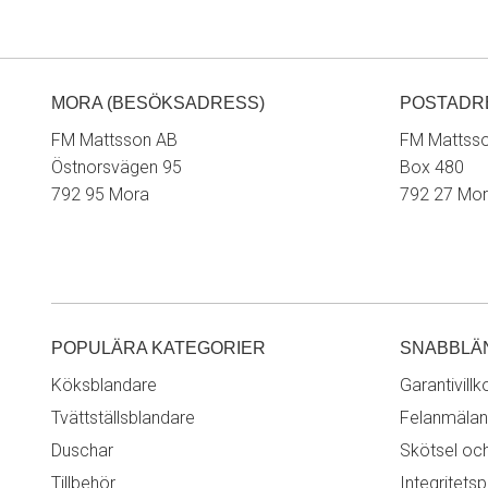
MORA (BESÖKSADRESS)
POSTADR
FM Mattsson AB
FM Mattss
Östnorsvägen 95
Box 480
792 95 Mora
792 27 Mo
POPULÄRA KATEGORIER
SNABBLÄ
Köksblandare
Garantivillk
Tvättställsblandare
Felanmälan
Duschar
Skötsel oc
Tillbehör
Integritetsp