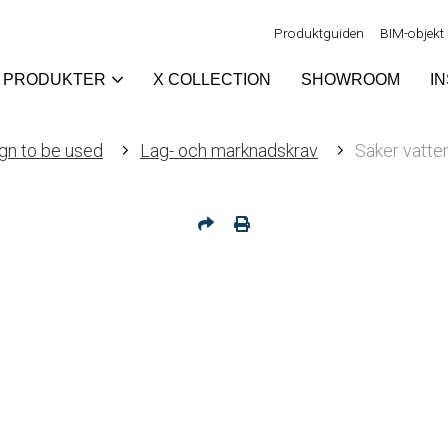
Produktguiden
BIM-objekt
PRODUKTER
X COLLECTION
SHOWROOM
I
gn to be used
Lag- och marknadskrav
Säker vatte