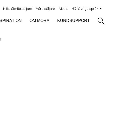
Hitta återförsäljare
Våra säljare
Media
Övriga språk
Sök
NSPIRATION
OM MORA
KUNDSUPPORT
n