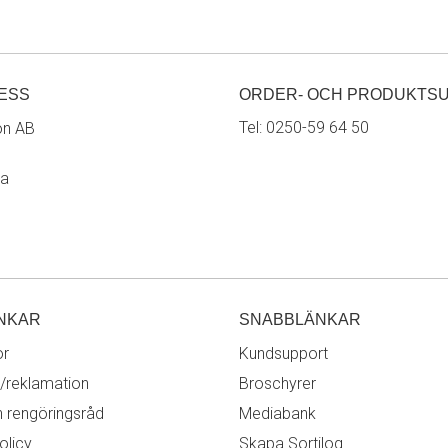
ESS
ORDER- OCH PRODUKTS
Tel:
0250-59 64 50
on AB
ra
NKAR
SNABBLÄNKAR
or
Kundsupport
/reklamation
Broschyrer
h rengöringsråd
Mediabank
olicy
Skapa Sortilog