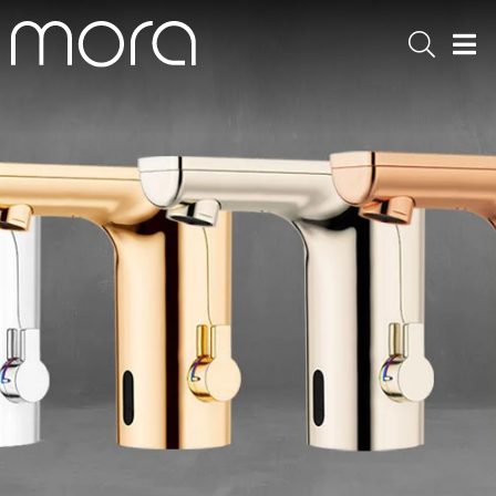
Sök
Men