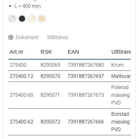
L = 400 mm
Krom
Mattsvart
Polerad
Borstad
mässing
mässing
(PVD)
(PVD)
Dokument
Måttskiss
Art.nr
RSK
EAN
Utförande
275400
8295069
7391887267680
Krom
275400.12
8295070
7391887267697
Mattsvart
Polerad
275400.60
8295071
7391887267673
mässing
PVD
Borstad
275400.62
8295072
7391887267666
mässing
PVD