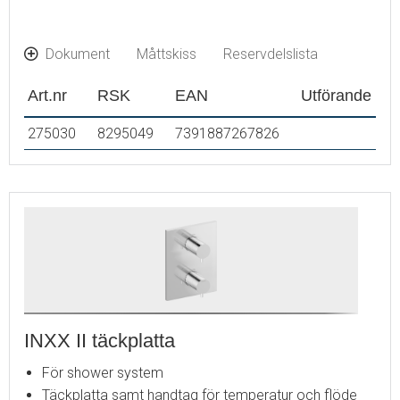
Dokument
Måttskiss
Reservdelslista
Art.nr
RSK
EAN
Utförande
275030
8295049
7391887267826
INXX II täckplatta
För shower system
Täckplatta samt handtag för temperatur och flöde