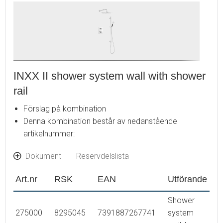
130348 taksil Ø300 mm
S600198 duschslang 1500 mm
INXX II shower system wall with shower
rail
Förslag på kombination
Denna kombination består av nedanstående
artikelnummer:
Dokument
Reservdelslista
Art.nr
RSK
EAN
Utförande
Shower
275000
8295045
7391887267741
system