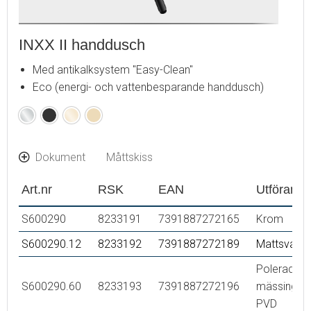
INXX II handdusch
Med antikalksystem "Easy-Clean"
Eco (energi- och vattenbesparande handdusch)
Krom
Mattsvart
Polerad
Borstad
mässing
mässing
(PVD)
(PVD)
Dokument
Måttskiss
Art.nr
RSK
EAN
Utförande
S600290
8233191
7391887272165
Krom
S600290.12
8233192
7391887272189
Mattsvart
Polerad
S600290.60
8233193
7391887272196
mässing
PVD