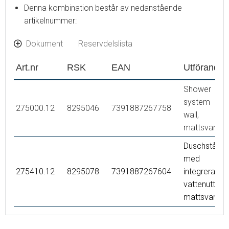
Denna kombination består av nedanstående
artikelnummer:
Dokument
Reservdelslista
Art.nr
RSK
EAN
Utförande
Shower
system
275000.12
8295046
7391887267758
wall,
mattsvart
Duschstång
med
275410.12
8295078
7391887267604
integrerat
vattenuttag,
mattsvart