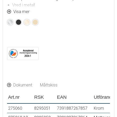
Vred i metall
OBS! Interna delar beställs separat
Visa mer
Krom
Mattsvart
Polerad
Borstad
mässing
mässing
(PVD)
(PVD)
Dokument
Måttskiss
Art.nr
RSK
EAN
Utförande
275060
8295051
7391887267857
Krom