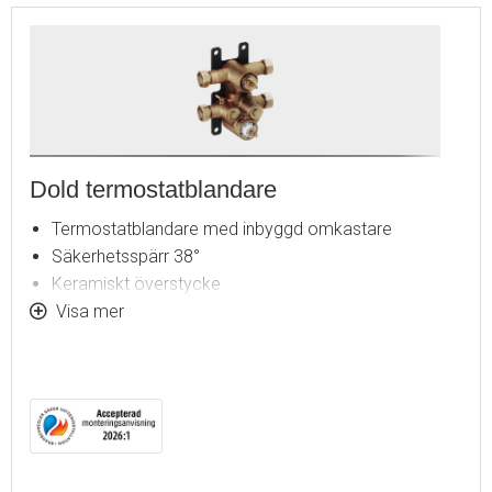
Dold termostatblandare
Termostatblandare med inbyggd omkastare
Säkerhetsspärr 38°
Keramiskt överstycke
Återströmningsskydd enligt EU-standard SS-EN 1717
Visa mer
Installationsdjup (min. 75 mm - max. 105 mm)