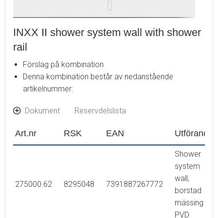
INXX II shower system wall with shower
rail
Förslag på kombination
Denna kombination består av nedanstående
artikelnummer:
Dokument
Reservdelslista
Art.nr
RSK
EAN
Utförande
Shower
system
wall,
275000.62
8295048
7391887267772
borstad
mässing
PVD