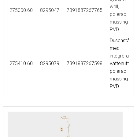
wall,
275000.60
8295047
7391887267765
polerad
mässing
PVD
Duschstång
med
integrerat
275410.60
8295079
7391887267598
vattenuttag,
polerad
mässing
PVD