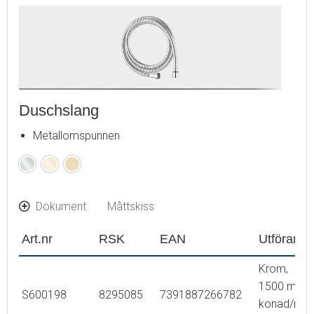
Duschslang
Metallomspunnen
Krom
Polerad
Borstad
mässing
mässing
(PVD)
(PVD)
Dokument
Måttskiss
Art.nr
RSK
EAN
Utförande
Krom,
1500 mm,
S600198
8295085
7391887266782
konad/run