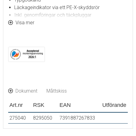
Läckageindikator via ett PE-X-skyddsrör
Inkl. genomföringar och täckpluggar
Rostfritt stål
Visa mer
Dokument
Måttskiss
Art.nr
RSK
EAN
Utförande
275040
8295050
7391887267833