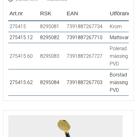
Art.nr
RSK
EAN
Utförande
275415
8295081
7391887267734
Krom
275415.12
8295082
7391887267710
Mattsvart
Polerad
275415.60
8295083
7391887267727
mässing
PVD
Borstad
275415.62
8295084
7391887267703
mässing
PVD