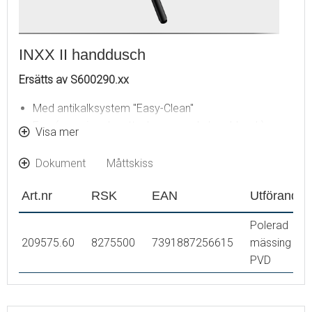
INXX II handdusch
Ersätts av S600290.xx
Med antikalksystem "Easy-Clean"
Eco (energi- och vattenbesparande handdusch)
Visa mer
Dokument
Måttskiss
Art.nr
RSK
EAN
Utförande
Polerad
209575.60
8275500
7391887256615
mässing
PVD