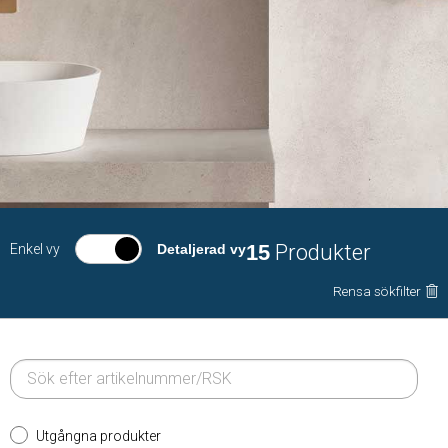
15
Produkter
Enkel vy
Detaljerad vy
Rensa sökfilter
Utgångna produkter