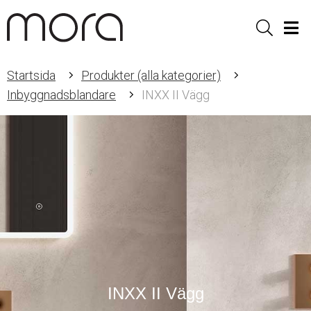
Sök
Men
Startsida
Produkter (alla kategorier)
Inbyggnadsblandare
INXX II Vägg
INXX II Vägg