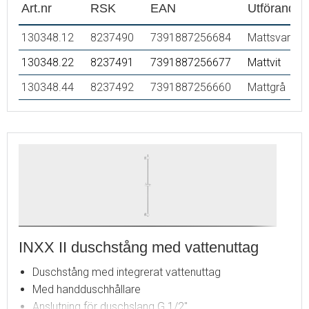
Art.nr
RSK
EAN
Utförande
130348.12
8237490
7391887256684
Mattsvart
130348.22
8237491
7391887256677
Mattvit
130348.44
8237492
7391887256660
Mattgrå
INXX II duschstång med vattenuttag
Duschstång med integrerat vattenuttag
Med handduschhållare
Anslutning för duschslang G 1/2"