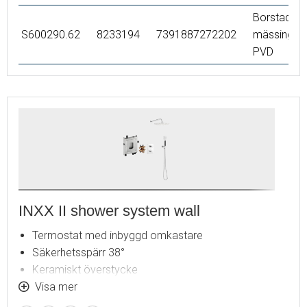
Borstad
S600290.62
8233194
7391887272202
mässing
PVD
INXX II shower system wall
Termostat med inbyggd omkastare
Säkerhetsspärr 38°
Keramiskt överstycke
Vred i metall
Visa mer
Återströmningsskydd enligt EU-standard SS-EN 1717,