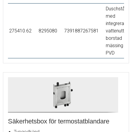
Duschstång
med
integrerat
275410.62
8295080
7391887267581
vattenuttag,
borstad
mässing
PVD
Säkerhetsbox för termostatblandare
Typgodkänd