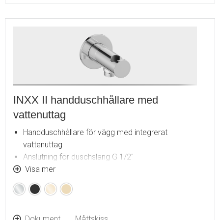
INXX II handduschhållare med
vattenuttag
Handduschhållare för vägg med integrerat
vattenuttag
Anslutning för duschslang G 1/2"
Återströmningsskydd enligt EU-standard SS-EN 1717
Visa mer
Krom
Mattsvart
Polerad
Borstad
mässing
mässing
(PVD)
(PVD)
Dokument
Måttskiss