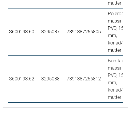
mutter
Polerad
mässing
PVD, 1500
S600198.60
8295087
7391887266805
mm,
konad/run
mutter
Borstad
mässing
PVD, 1500
S600198.62
8295088
7391887266812
mm,
konad/run
mutter