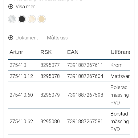
Återströmningsskydd enligt EU-standard SS-EN 1717
Visa mer
Krom
Mattsvart
Polerad
Borstad
mässing
mässing
(PVD)
(PVD)
Dokument
Måttskiss
Art.nr
RSK
EAN
Utförande
275410
8295077
7391887267611
Krom
275410.12
8295078
7391887267604
Mattsvart
Polerad
275410.60
8295079
7391887267598
mässing
PVD
Borstad
275410.62
8295080
7391887267581
mässing
PVD