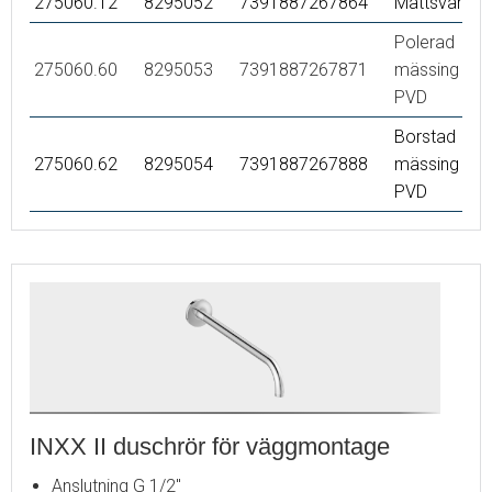
275060.12
8295052
7391887267864
Mattsvart
Polerad
275060.60
8295053
7391887267871
mässing
PVD
Borstad
275060.62
8295054
7391887267888
mässing
PVD
INXX II duschrör för väggmontage
Anslutning G 1/2"