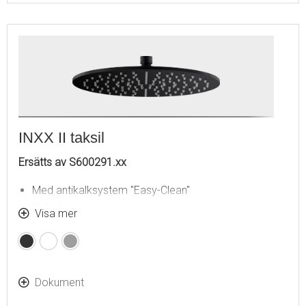
INXX II taksil
Ersätts av S600291.xx
Med antikalksystem "Easy-Clean"
Kulledad
Visa mer
Till MORA INXX II shower system
Mattsvart
Mattvit
Mattgrå
Dokument