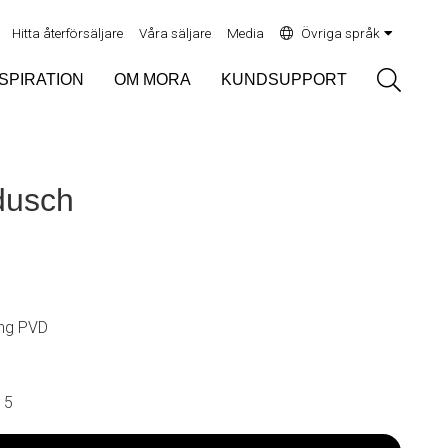
Hitta återförsäljare
Våra säljare
Media
Övriga språk
Sök
NSPIRATION
OM MORA
KUNDSUPPORT
dusch
ng PVD
15