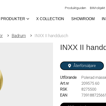
Produktguiden
BIM-objekt
PRODUKTER
X COLLECTION
SHOWROOM
I
ör
Badrum
INXX II handdusch
INXX II hand
Återförsäljare
Utförande
Polerad mässi
Art.nr
209575.60
RSK
8275500
EAN
73918872566