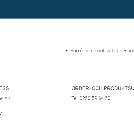
Eco (energi- och vattenbespa
ESS
ORDER- OCH PRODUKTS
Tel:
0250-59 64 50
on AB
ra