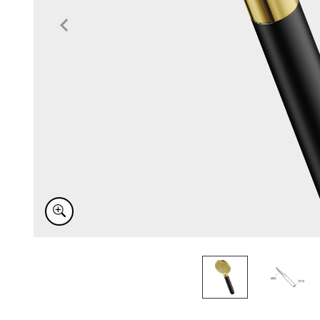
Item
1
of
2