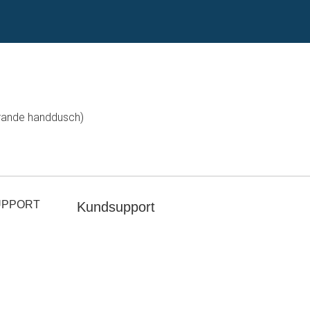
rande handdusch)
UPPORT
Kundsupport