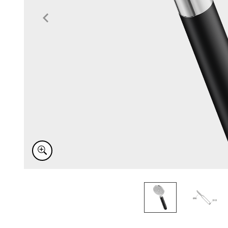
Item
1
of
2