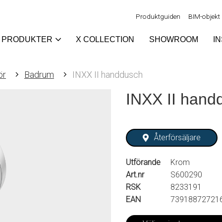
Produktguiden
BIM-objekt
PRODUKTER
X COLLECTION
SHOWROOM
I
ör
Badrum
INXX II handdusch
INXX II hand
Återförsäljare
Utförande
Krom
Art.nr
S600290
RSK
8233191
EAN
73918872721