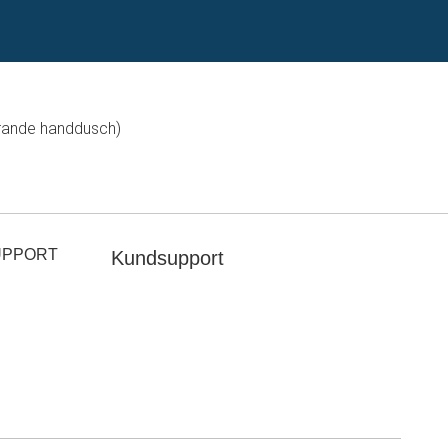
rande handdusch)
UPPORT
Kundsupport