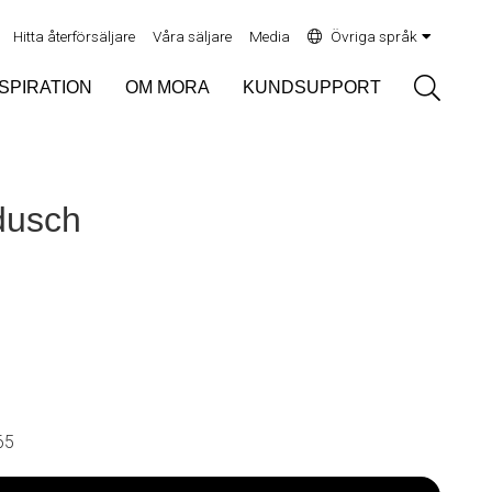
Hitta återförsäljare
Våra säljare
Media
Övriga språk
Sök
NSPIRATION
OM MORA
KUNDSUPPORT
dusch
65