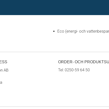
Eco (energi- och vattenbespa
ESS
ORDER- OCH PRODUKTS
Tel:
0250-59 64 50
on AB
ra