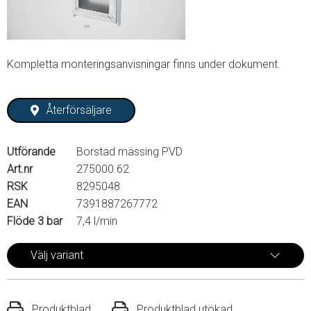
Kompletta monteringsanvisningar finns under dokument.
Återförsäljare
Utförande
Borstad mässing PVD
Art.nr
275000.62
RSK
8295048
EAN
7391887267772
Flöde 3 bar
7,4 l/min
Välj variant
Produktblad
Produktblad utökad