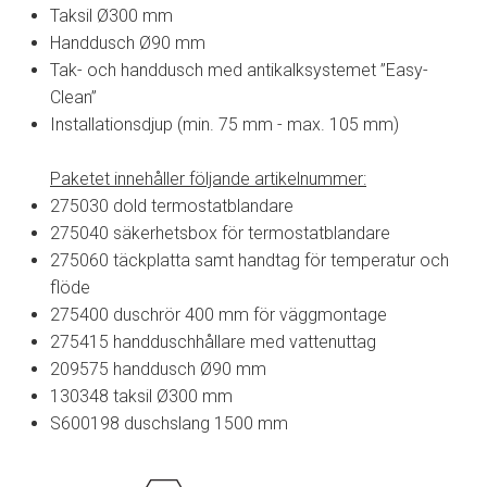
Taksil Ø300 mm
Handdusch Ø90 mm
Tak- och handdusch med antikalksystemet ”Easy-
Clean”
Installationsdjup (min. 75 mm - max. 105 mm)
Paketet innehåller följande artikelnummer:
275030 dold termostatblandare
275040 säkerhetsbox för termostatblandare
275060 täckplatta samt handtag för temperatur och
flöde
275400 duschrör 400 mm för väggmontage
275415 handduschhållare med vattenuttag
209575 handdusch Ø90 mm
130348 taksil Ø300 mm
S600198 duschslang 1500 mm