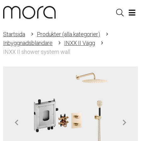
Sök
Men
Startsida
Produkter (alla kategorier)
Inbyggnadsblandare
INXX II Vägg
INXX II shower system wall
Item
1
of