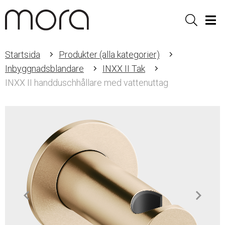
Sök
Men
Startsida
Produkter (alla kategorier)
Inbyggnadsblandare
INXX II Tak
INXX II handduschhållare med vattenuttag
Item
1
of