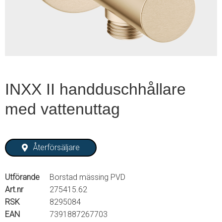
2
INXX II handduschhållare
med vattenuttag
Återförsäljare
Utförande
Borstad mässing PVD
Art.nr
275415.62
RSK
8295084
EAN
7391887267703