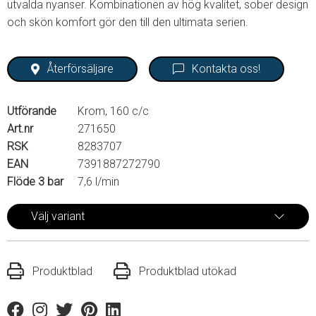
utvalda nyanser. Kombinationen av hög kvalitet, sober design
och skön komfort gör den till den ultimata serien.
Återförsäljare
Kontakta oss!
Utförande
Krom, 160 c/c
Art.nr
271650
RSK
8283707
EAN
7391887272790
Flöde 3 bar
7,6 l/min
Välj variant
Produktblad
Produktblad utökad