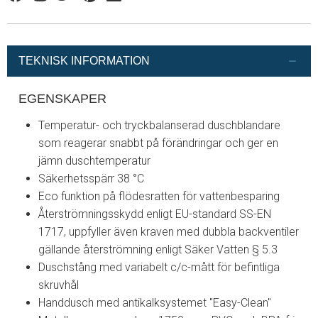
Facebook
Instagram
Twitter
Pinterest
Linkedin
TEKNISK INFORMATION
EGENSKAPER
Temperatur- och tryckbalanserad duschblandare
som reagerar snabbt på förändringar och ger en
jämn duschtemperatur
Säkerhetsspärr 38 °C
Eco funktion på flödesratten för vattenbesparing
Återströmningsskydd enligt EU-standard SS-EN
1717, uppfyller även kraven med dubbla backventiler
gällande återströmning enligt Säker Vatten § 5.3
Duschstång med variabelt c/c-mått för befintliga
skruvhål
Handdusch med antikalksystemet "Easy-Clean"