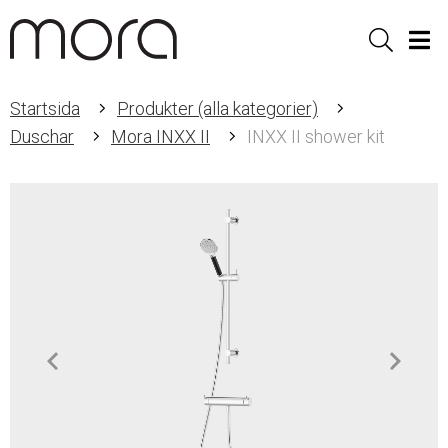
Sök
Men
Startsida
Produkter (alla kategorier)
Duschar
Mora INXX II
INXX II shower kit
Item
1
of
3