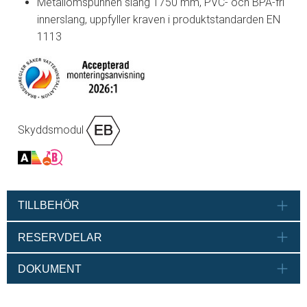
Metallomspunnen slang 1750 mm, PVC- och BPA-fri
innerslang, uppfyller kraven i produktstandarden EN
1113
Skyddsmodul
TILLBEHÖR
RESERVDELAR
DOKUMENT