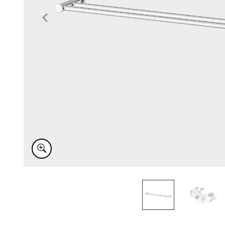
Item
1
of
2