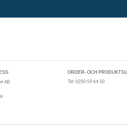
ESS
ORDER- OCH PRODUKTS
Tel:
0250-59 64 50
on AB
ra