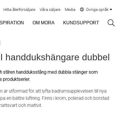
Hitta återförsäljare
Våra säljare
Media
Övriga språk
Sök
NSPIRATION
OM MORA
KUNDSUPPORT
l
I handdukshängare dubbel
 stilren handduksstång med dubbla stänger som
 produktserier.
 är utformad för att lyfta badrumsupplevelsen till nya
pa en bättre luftning. Finns i krom, polerad och borstad
attsvart och mattvit.