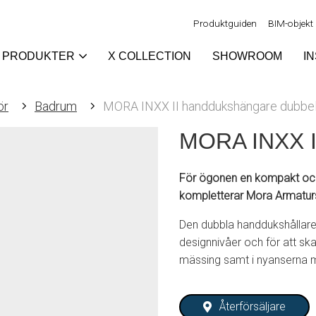
Produktguiden
BIM-objekt
PRODUKTER
X COLLECTION
SHOWROOM
I
ör
Badrum
MORA INXX II handdukshängare dubbe
MORA INXX I
För ögonen en kompakt och
kompletterar Mora Armaturs
Den dubbla handdukshållaren
designnivåer och för att ska
mässing samt i nyanserna m
Återförsäljare