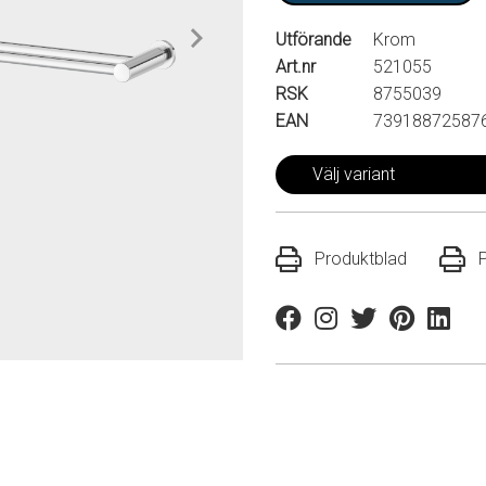
Utförande
Krom
Art.nr
521055
RSK
8755039
EAN
73918872587
Välj variant
Produktblad
Facebook
Instagram
Twitter
Pinterest
Linkedi