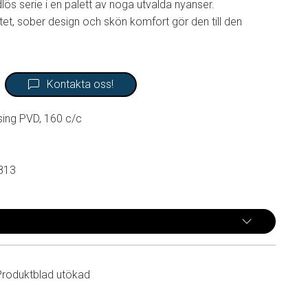
dlös serie i en palett av noga utvalda nyanser.
et, sober design och skön komfort gör den till den
Kontakta oss!
ing PVD, 160 c/c
813
Produktblad utökad