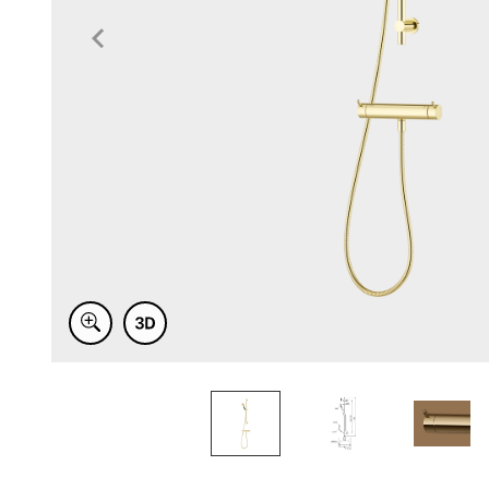
Item
1
of
4