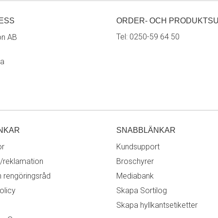
ESS
ORDER- OCH PRODUKTS
Tel:
0250-59 64 50
on AB
ra
NKAR
SNABBLÄNKAR
or
Kundsupport
/reklamation
Broschyrer
h rengöringsråd
Mediabank
olicy
Skapa Sortilog
Skapa hyllkantsetiketter