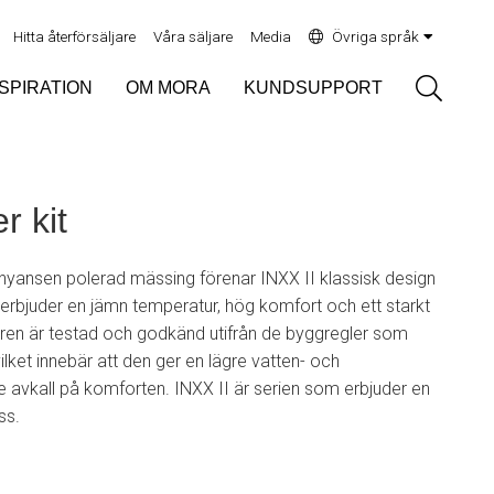
Hitta återförsäljare
Våra säljare
Media
Övriga språk
Sök
NSPIRATION
OM MORA
KUNDSUPPORT
r kit
yansen polerad mässing förenar INXX II klassisk design
rbjuder en jämn temperatur, hög komfort och ett starkt
aren är testad och godkänd utifrån de byggregler som
vilket innebär att den ger en lägre vatten- och
ge avkall på komforten. INXX II är serien som erbjuder en
ss.