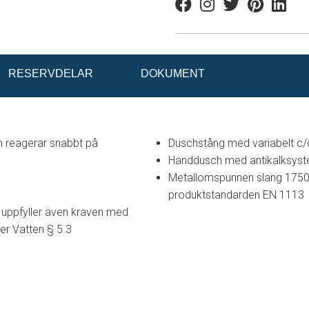
Facebook
Instagram
Twitter
Pinterest
Linkedi
RESERVDELAR
DOKUMENT
 reagerar snabbt på
Duschstång med variabelt c/c-
Handdusch med antikalksyst
Metallomspunnen slang 1750 m
produktstandarden EN 1113
 uppfyller även kraven med
er Vatten § 5.3