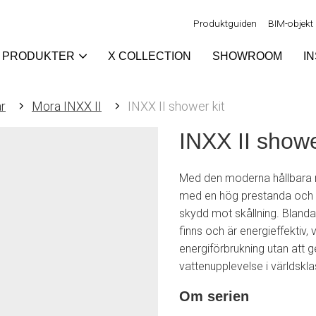
Produktguiden
BIM-objekt
PRODUKTER
X COLLECTION
SHOWROOM
I
r
Mora INXX II
INXX II shower kit
INXX II showe
Med den moderna hållbara n
med en hög prestanda och e
skydd mot skållning. Bland
finns och är energieffektiv, 
energiförbrukning utan att 
vattenupplevelse i världskla
Om serien