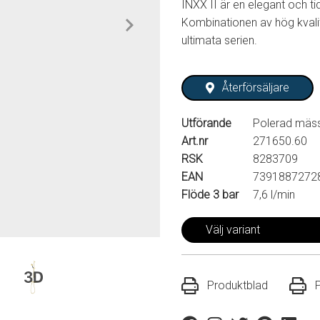
INXX II är en elegant och ti
Kombinationen av hög kvalit
ultimata serien.
Återförsäljare
Utförande
Polerad mäss
Art.nr
271650.60
RSK
8283709
EAN
7391887272
Flöde 3 bar
7,6 l/min
Välj variant
Produktblad