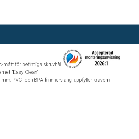
n
mått för befintliga skruvhål
emet "Easy-Clean"
m, PVC- och BPA-fri innerslang, uppfyller kraven i