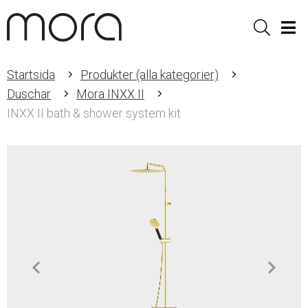
Sök
Men
Startsida
Produkter (alla kategorier)
Duschar
Mora INXX II
INXX II bath & shower system kit
Item
1
of