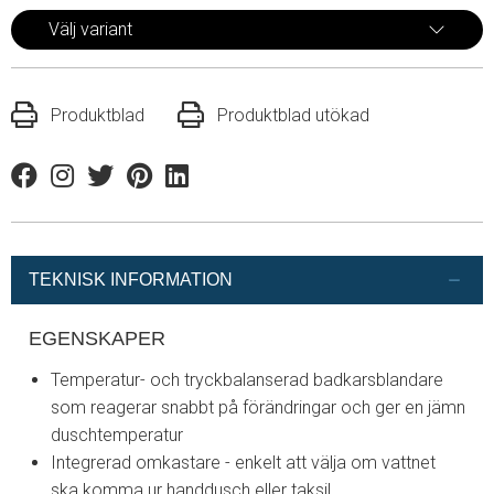
Välj variant
Produktblad
Produktblad utökad
Facebook
Instagram
Twitter
Pinterest
Linkedin
TEKNISK INFORMATION
EGENSKAPER
Temperatur- och tryckbalanserad badkarsblandare
som reagerar snabbt på förändringar och ger en jämn
duschtemperatur
Integrerad omkastare - enkelt att välja om vattnet
ska komma ur handdusch eller taksil