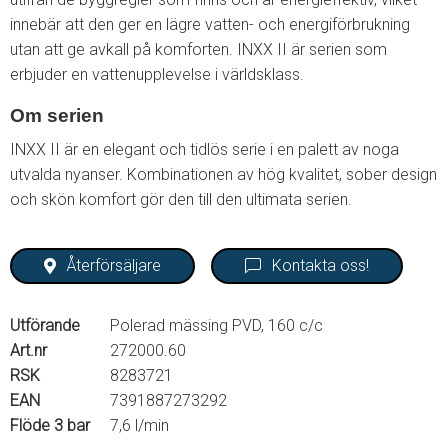
innebär att den ger en lägre vatten- och energiförbrukning
utan att ge avkall på komforten. INXX II är serien som
erbjuder en vattenupplevelse i världsklass.
Om serien
INXX II är en elegant och tidlös serie i en palett av noga
utvalda nyanser. Kombinationen av hög kvalitet, sober design
och skön komfort gör den till den ultimata serien.
Återförsäljare
Kontakta oss!
Utförande
Polerad mässing PVD, 160 c/c
Art.nr
272000.60
RSK
8283721
EAN
7391887273292
Flöde 3 bar
7,6 l/min