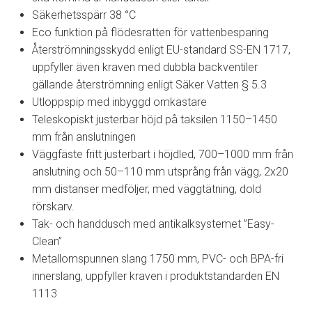
Säkerhetsspärr 38 °C
Eco funktion på flödesratten för vattenbesparing
Återströmningsskydd enligt EU-standard SS-EN 1717,
uppfyller även kraven med dubbla backventiler
gällande återströmning enligt Säker Vatten § 5.3
Utloppspip med inbyggd omkastare
Teleskopiskt justerbar höjd på taksilen 1150–1450
mm från anslutningen
Väggfäste fritt justerbart i höjdled, 700–1000 mm från
anslutning och 50–110 mm utsprång från vägg, 2x20
mm distanser medföljer, med väggtätning, dold
rörskarv.
Tak- och handdusch med antikalksystemet ”Easy-
Clean”
Metallomspunnen slang 1750 mm, PVC- och BPA-fri
innerslang, uppfyller kraven i produktstandarden EN
1113