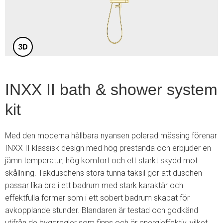
3
INXX II bath & shower system
kit
Med den moderna hållbara nyansen polerad mässing förenar
INXX II klassisk design med hög prestanda och erbjuder en
jämn temperatur, hög komfort och ett starkt skydd mot
skållning. Takduschens stora tunna taksil gör att duschen
passar lika bra i ett badrum med stark karaktär och
effektfulla former som i ett sobert badrum skapat för
avkopplande stunder. Blandaren är testad och godkänd
utifrån de byggregler som finns och är energieffektiv, vilket