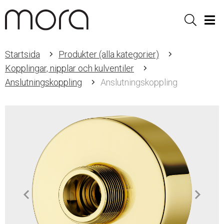
Sök
Men
Startsida
Produkter (alla kategorier)
Kopplingar, nipplar och kulventiler
Anslutningskoppling
Anslutningskoppling
Item
1
of