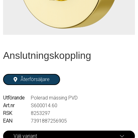
2
Anslutningskoppling
Återförsäljare
Utförande
Polerad mässing PVD
Art.nr
S600014.60
RSK
8253297
EAN
7391887256905
Välj variant