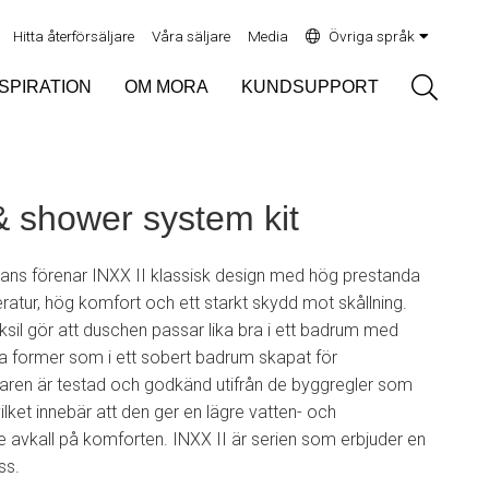
Hitta återförsäljare
Våra säljare
Media
Övriga språk
Sök
NSPIRATION
OM MORA
KUNDSUPPORT
& shower system kit
yans förenar INXX II klassisk design med hög prestanda
atur, hög komfort och ett starkt skydd mot skållning.
sil gör att duschen passar lika bra i ett badrum med
lla former som i ett sobert badrum skapat för
aren är testad och godkänd utifrån de byggregler som
vilket innebär att den ger en lägre vatten- och
ge avkall på komforten. INXX II är serien som erbjuder en
ss.