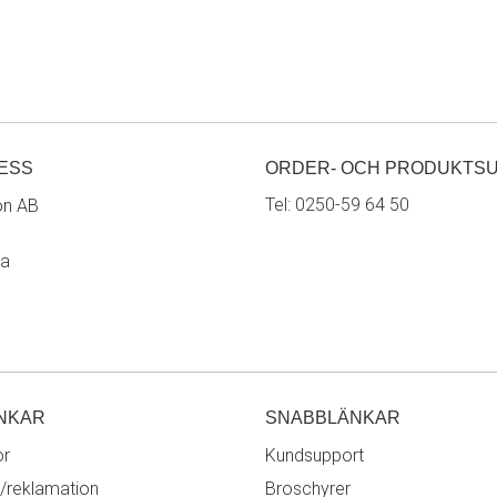
ESS
ORDER- OCH PRODUKTS
Tel:
0250-59 64 50
on AB
ra
NKAR
SNABBLÄNKAR
or
Kundsupport
/reklamation
Broschyrer