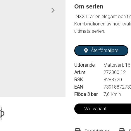
Om serien
INXX II är en elegant och ti
Kombinationen av hög kvalit
ultimata serien.
Återförsäljare
Utförande
Mattsvart, 16
Art.nr
272000.12
RSK
8283720
EAN
7391887273
Flöde 3 bar
7,6 l/min
Välj variant