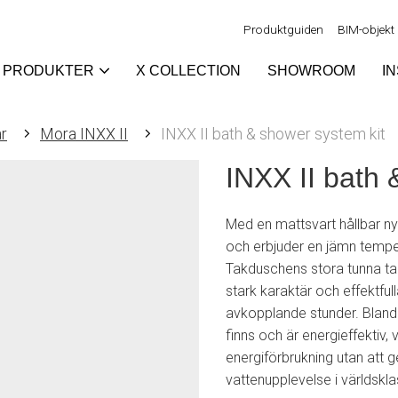
Produktguiden
BIM-objekt
PRODUKTER
X COLLECTION
SHOWROOM
I
r
Mora INXX II
INXX II bath & shower system kit
INXX II bath 
Med en mattsvart hållbar n
och erbjuder en jämn temper
Takduschens stora tunna tak
stark karaktär och effektfu
avkopplande stunder. Bland
finns och är energieffektiv, 
energiförbrukning utan att 
vattenupplevelse i världskla