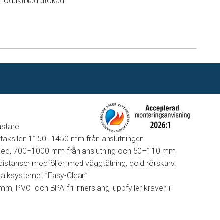
Produktblad utökad
n
stare
å taksilen 1150–1450 mm från anslutningen
höjdled, 700–1000 mm från anslutning och 50–110 mm
istanser medföljer, med väggtätning, dold rörskarv.
alksystemet ”Easy-Clean”
, PVC- och BPA-fri innerslang, uppfyller kraven i