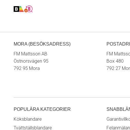
MORA (BESÖKSADRESS)
POSTADR
FM Mattsson AB
FM Mattss
Östnorsvägen 95
Box 480
792 95 Mora
792 27 Mo
POPULÄRA KATEGORIER
SNABBLÄ
Köksblandare
Garantivillk
Tvättställsblandare
Felanmälan