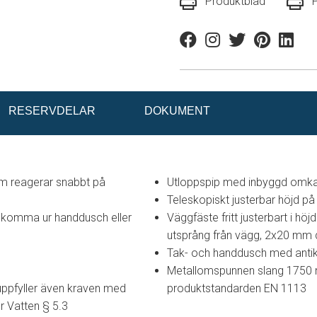
Produktblad
Facebook
Instagram
Twitter
Pinterest
Linkedi
RESERVDELAR
DOKUMENT
m reagerar snabbt på
Utloppspip med inbyggd omka
Teleskopiskt justerbar höjd p
a komma ur handdusch eller
Väggfäste fritt justerbart i 
utsprång från vägg, 2x20 mm d
Tak- och handdusch med antik
Metallomspunnen slang 1750 mm
uppfyller även kraven med
produktstandarden EN 1113
r Vatten § 5.3