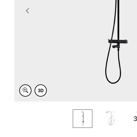
Item
1
of
3