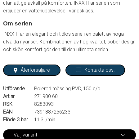
utan att ge avkall på komforten. INXX II är serien som
erbjuder en vattenupplevelse i världsklass.
Om serien
INXX II är en elegant och tidlös serie i en palett av noga
utvalda nyanser. Kombinationen av hög kvalitet, sober design
och skön komfort gör den till den ultimata serien.
Återförsäljare
Kontakta oss!
Utförande
Polerad mässing PVD, 150 c/c
Art.nr
271900.60
RSK
8283093
EAN
7391887256233
Flöde 3 bar
11,3 l/min
Välj variant