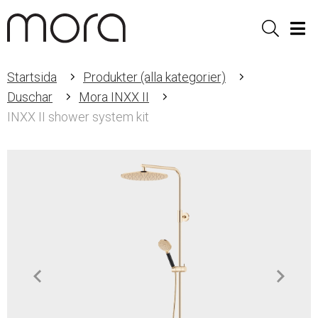
Sök
Men
Startsida
Produkter (alla kategorier)
Duschar
Mora INXX II
INXX II shower system kit
Item
1
of