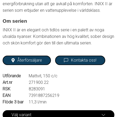
energiförbrukning utan att ge avkall på komforten. INXX II är
serien som erbjuder en vattenupplevelse i världsklass.
Om serien
INXX II är en elegant och tidlös serie i en palett av noga
utvalda nyanser. Kombinationen av hög kvalitet, sober design
och skön komfort gör den till den ultimata serien.
Återförsäljare
Kontakta oss!
Utförande
Mattvit, 150 c/c
Art.nr
271900.22
RSK
8283091
EAN
7391887256219
Flöde 3 bar
11,3 l/min
Välj variant