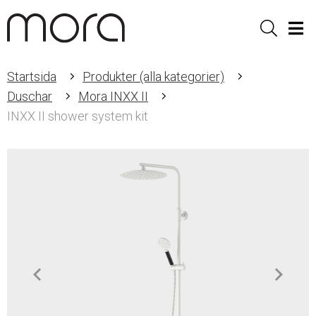
Sök
Men
Startsida
Produkter (alla kategorier)
Duschar
Mora INXX II
INXX II shower system kit
Item
1
of