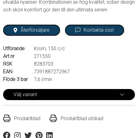
utvalda nyanser. Kombinationen av hög kvalitet, sober design
och skön komfort gör den till den ultimata serien.
Återförsäljare
Kontakta oss!
Utförande
Krom, 150 c/c
Art.nr
271550
RSK
8283703
EAN
7391887272967
Flöde 3 bar
7,6 l/min
Välj variant
Produktblad
Produktblad utökad