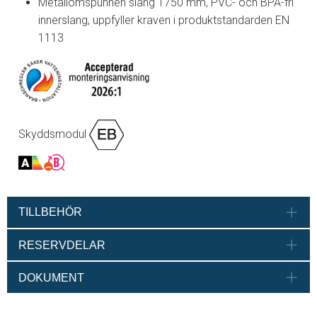
Metallomspunnen slang 1750 mm, PVC- och BPA-fri
innerslang, uppfyller kraven i produktstandarden EN
1113
Skyddsmodul
TILLBEHÖR
RESERVDELAR
DOKUMENT