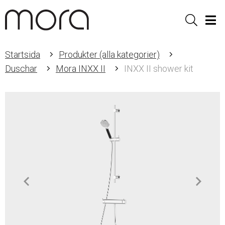
Sök
Men
Startsida
Produkter (alla kategorier)
Duschar
Mora INXX II
INXX II shower kit
Item
1
of
3