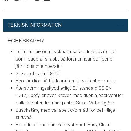
Facebook
Instagram
Twitter
Pinterest
Linkedin
TEKNISK INFORMATION
EGENSKAPER
Temperatur- och tryckbalanserad duschblandare
som reagerar snabbt på förändringar och ger en
jämn duschtemperatur
Säkerhetsspärr 38 °C
Eco funktion på flödesratten för vattenbesparing
Återströmningsskydd enligt EU-standard SS-EN
1717, uppfyller även kraven med dubbla backventiler
gällande återströmning enligt Säker Vatten § 5.3
Duschstång med variabelt c/c-mått för befintliga
skruvhål
Handdusch med antikalksystemet "Easy-Clean"