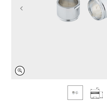
Item
1
of
2