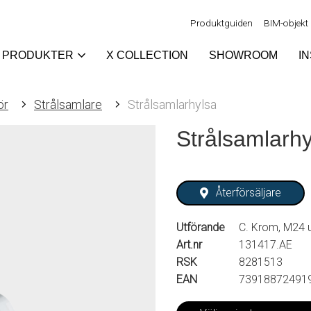
Produktguiden
BIM-objekt
PRODUKTER
X COLLECTION
SHOWROOM
I
ör
Strålsamlare
Strålsamlarhylsa
Strålsamlarhy
Återförsäljare
Utförande
C. Krom, M24 u
Art.nr
131417.AE
RSK
8281513
EAN
73918872491