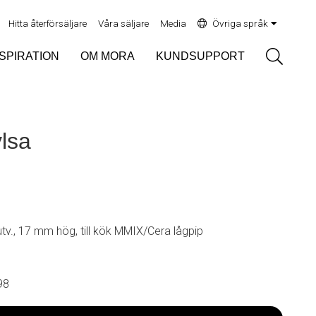
Hitta återförsäljare
Våra säljare
Media
Övriga språk
Sök
NSPIRATION
OM MORA
KUNDSUPPORT
lsa
tv., 17 mm hög, till kök MMIX/Cera lågpip
98