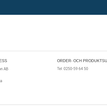
ESS
ORDER- OCH PRODUKTS
Tel:
0250-59 64 50
on AB
ra