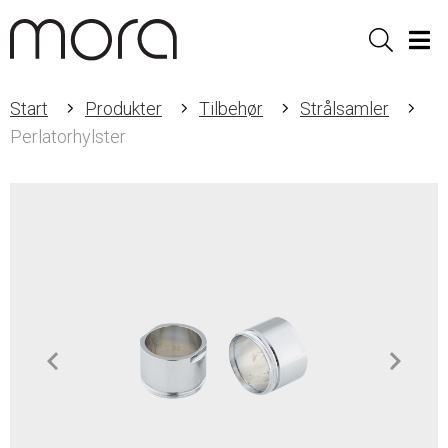
Sök
Men
Start
Produkter
Tilbehør
Strålsamler
Perlatorhylster
Item
1
of
2