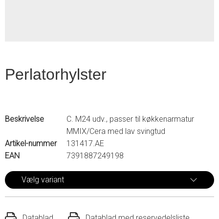
Perlatorhylster
Beskrivelse
C. M24 udv., passer til køkkenarmatur
MMIX/Cera med lav svingtud
Artikel-nummer
131417.AE
EAN
7391887249198
Vælg variant
Datablad
Datablad med reservedelsliste