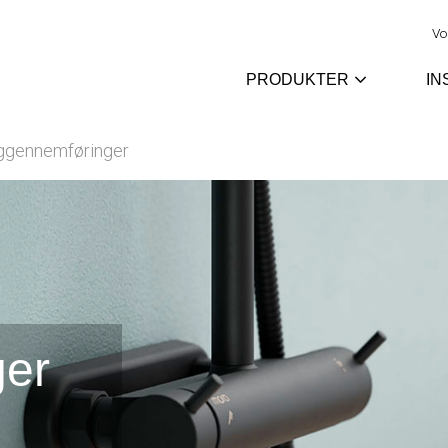
Vo
PRODUKTER
IN
æggennemføringer
ger