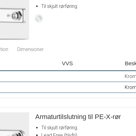
Til skjult rørføring.
Krom
tion
Dimensioner
VVS
Besk
Krom
Krom
Armaturtilslutning til PE-X-rør
Til skjult rørføring.
Lead Free (blyfri).