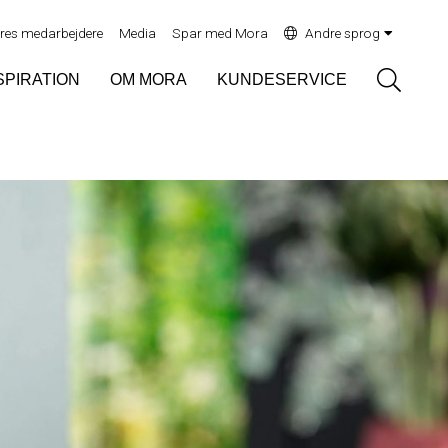
res medarbejdere
Media
Spar med Mora
Andre sprog
Sök
SPIRATION
OM MORA
KUNDESERVICE