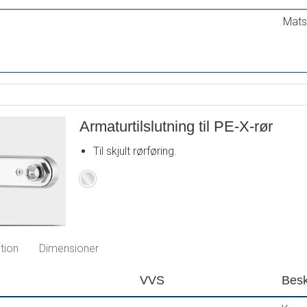
Mats
Armaturtilslutning til PE-X-rør
Til skjult rørføring.
Krom
tion
Dimensioner
VVS
Besk