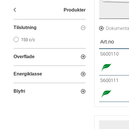
Produkter
Tilslutning
Dokumenta
150 c/c
Art.no
S600110
Overflade
Energiklasse
S600111
Blyfri