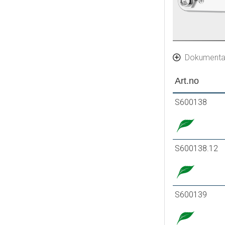
Dokumenta
Art.no
S600138
S600138.12
S600139