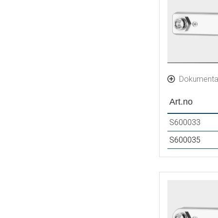
Dokumenta
Art.no
S600033
S600035