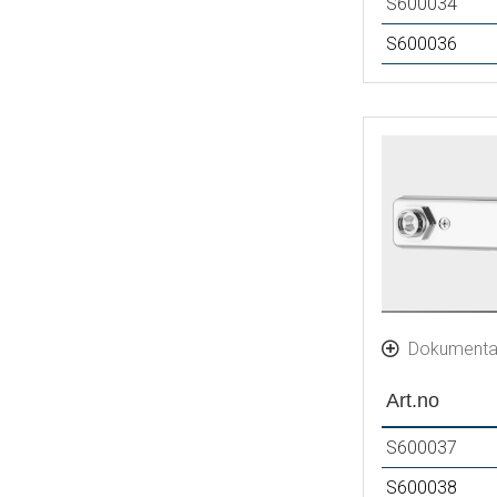
S600034
S600036
Dokumenta
Art.no
S600037
S600038