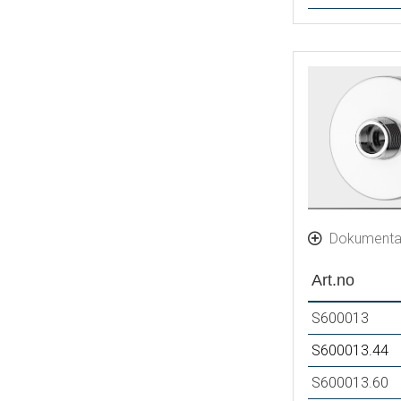
Dokumenta
Art.no
S600013
S600013.44
S600013.60