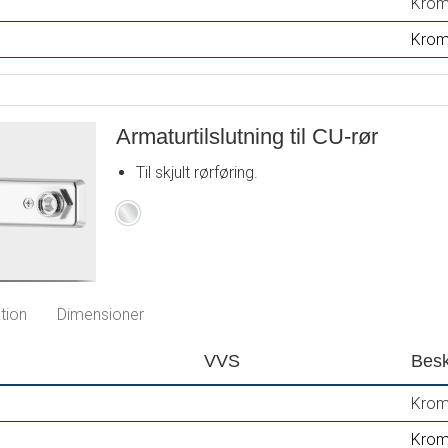
Krom
Krom
Armaturtilslutning til CU-rør
Til skjult rørføring.
Krom
tion
Dimensioner
VVS
Besk
Krom
Krom