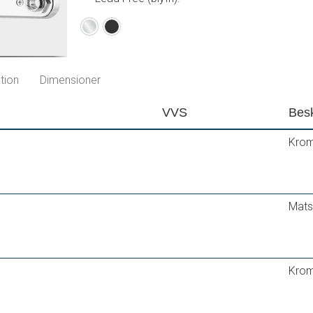
Krom
Matsort
tion
Dimensioner
VVS
Besk
Krom
Mats
Krom