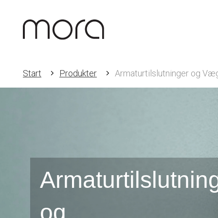
Start
Produkter
Armaturtilslutninger og V
Armaturtilslutnin
og