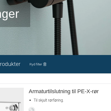
ger
rodukter
Ryd filter
Armaturtilslutning til PE-X-rør
Til skjult rørføring.
Krom