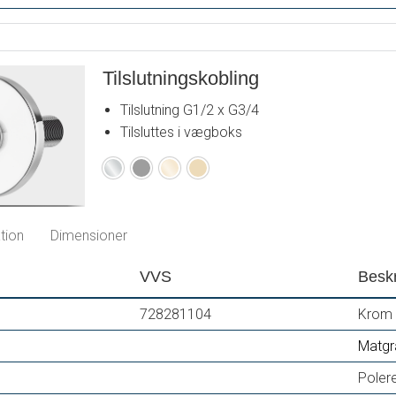
Tilslutningskobling
Tilslutning G1/2 x G3/4
Tilsluttes i vægboks
Krom
Matgrå
Poleret
Børstet
messing
messing
PVD
PVD
tion
Dimensioner
VVS
Beskr
728281104
Krom
Matgr
Poler