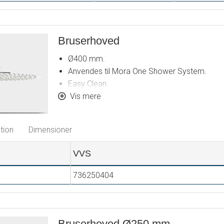
Bruserhoved
Ø400 mm.
Anvendes til Mora One Shower System.
Easy Clean.
Kugleled.
Vis mere
Flowbegrænser 20 l/min.
tion
Dimensioner
VVS
736250404
Bruserhoved Ø250 mm