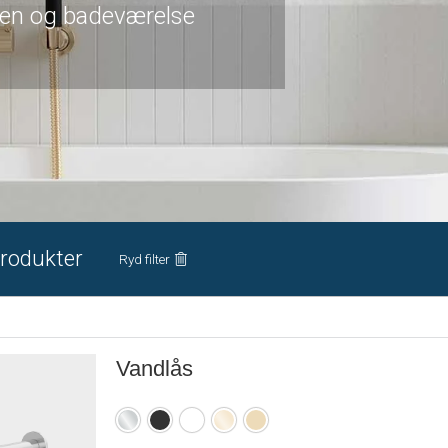
økken og badeværelse
rodukter
Ryd filter
Vandlås
Krom
Matsort
Mathvid
Poleret
Børstet
messing
messing