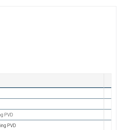
ng PVD
sing PVD