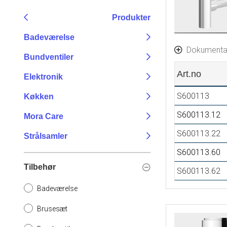
Produkter
Badeværelse
Dokumenta
Bundventiler
Art.no
Elektronik
S600113
Køkken
S600113.12
Mora Care
S600113.22
Strålsamler
S600113.60
Tilbehør
S600113.62
Badeværelse
Brusesæt