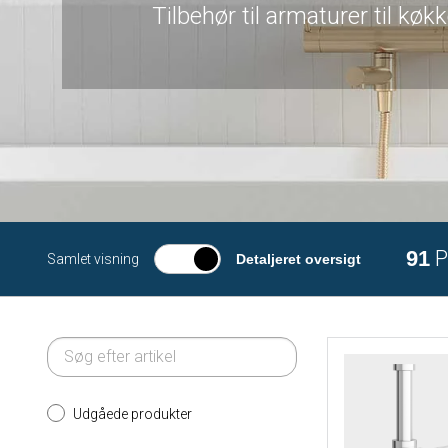
Tilbehør til armaturer til k
91
P
Samlet visning
Detaljeret oversigt
Udgåede produkter