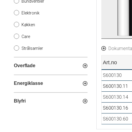
Bundventiler
Elektronik
Køkken
Care
Dokumenta
Strålsamler
Art.no
Overflade
S600130
Energiklasse
S600130.11
S600130.14
Blyfri
S600130.16
S600130.60