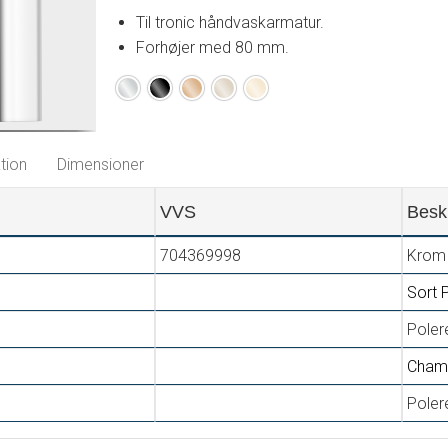
Til tronic håndvaskarmatur.
Forhøjer med 80 mm.
Krom
Sort
Poleret
Champagne
Poleret
kobber
PVD
messing
PVD
PVD
tion
Dimensioner
VVS
Besk
704369998
Krom
Sort 
Poler
Cham
Poler