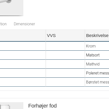
PVD
PVD
tion
Dimensioner
VVS
Beskrivelse
Krom
Matsort
Mathvid
Poleret mess
Børstet mes
Forhøjer fod