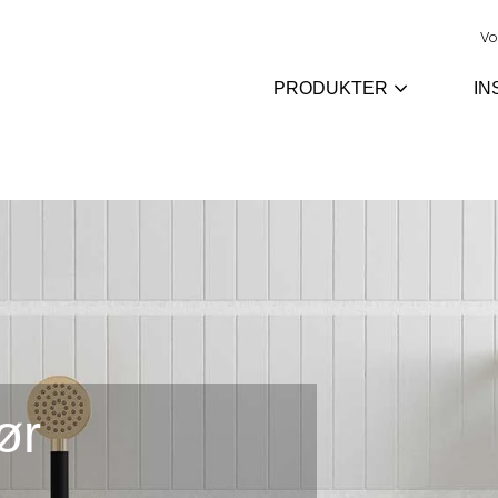
Vo
PRODUKTER
IN
ør