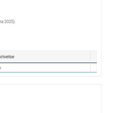
ra 2025).
rivelse
m
.