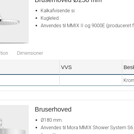
Kalkafvisende si.
Kugleled.
Anvendes til MMIX II og 9000E (produceret f
tion
Dimensioner
VVS
Besk
Kro
Bruserhoved
Ø180 mm.
Anvendes til Mora MMIX Shower System S6