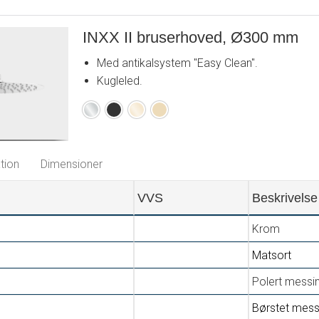
INXX II bruserhoved, Ø300 mm
Med antikalsystem "Easy Clean".
Kugleled.
Krom
Matsort
Poleret
Børstet
messing
messing
PVD
PVD
tion
Dimensioner
VVS
Beskrivelse
Krom
Matsort
Polert messi
Børstet mes