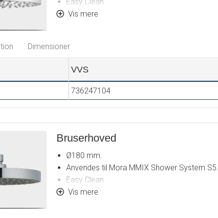
Easy Clean.
Kugleled.
Vis mere
Flowbegrænser 12 l/min.
tion
Dimensioner
VVS
736247104
Bruserhoved
Ø180 mm.
Anvendes til Mora MMIX Shower System S5
Easy Clean.
Kugleled.
Vis mere
Flowbegrænser 12 l/min.