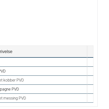
rivelse
PVD
et kobber PVD
pagne PVD
et messing PVD