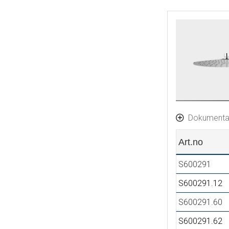
Dokumenta
Art.no
S600291
S600291.12
S600291.60
S600291.62