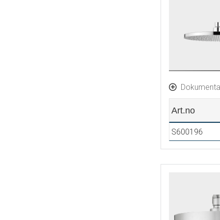
Dokumenta
Art.no
S600196