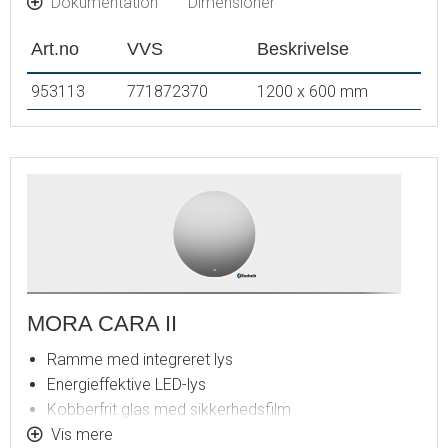
Dokumentation
Dimensioner
Art.no
VVS
Beskrivelse
953113
771872370
1200 x 600 mm
MORA CARA II
Ramme med integreret lys
Energieffektive LED-lys
Kobberfrit glas med sikkerhedsfilm
Dugfri med opvarmet afdugningsenhed
Vis mere