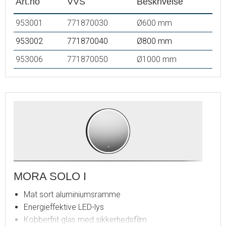
Art.no
VVS
Beskrivelse
953001
771870030
Ø600 mm
953002
771870040
Ø800 mm
953006
771870050
Ø1000 mm
MORA SOLO I
Mat sort aluminiumsramme
Energieffektive LED-lys
Kobberfrit glas med sikkerhedsfilm