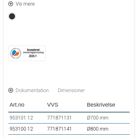
Dugfri med opvarmet afdugningsenhed
Vis mere
Touch-betjent tænd/sluk
Matsort
Lystemperatur 6400 K
IP 44-certificeret, CE-certificeret af tredjepart
Monteringsafstand fra væg: 35 mm
Dokumentation
Dimensioner
Art.no
VVS
Beskrivelse
953101.12
771871131
Ø700 mm
953100.12
771871141
Ø800 mm