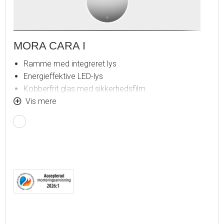
MORA CARA I
Ramme med integreret lys
Energieffektive LED-lys
Kobberfrit glas med sikkerhedsfilm
Dugfri med opvarmet afdugningsenhed
Vis mere
Touch-betjent tænd/sluk
Justerbar lystemperatur: 2700-6400 K
IP 44-certificeret, CE-certificeret af tredjepart
Monteringsafstand fra væg: 43 mm