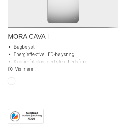
MORA CAVA I
Bagbelyst
Energieffektive LED-belysning
Kobberfrit glas med sikkerhedsfilm
Dugfri med opvarmet afdugningsenhed
Vis mere
Touch-betjent tænd/sluk
Justerbar lystemperatur: 2700-6400 K
IP 44-certificeret, CE-certificeret af tredjepart
Monteringsafstand fra væg: 30 mm