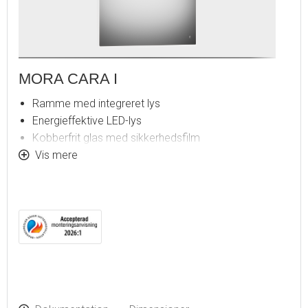
MORA CARA I
Ramme med integreret lys
Energieffektive LED-lys
Kobberfrit glas med sikkerhedsfilm
Dugfri med opvarmet afdugningsenhed
Vis mere
Touch-betjent tænd/sluk
Justerbar lystemperatur: 2700-6400 K
IP 44-certificeret, CE-certificeret af tredjepart
Monteringsafstand fra væg: 43 mm