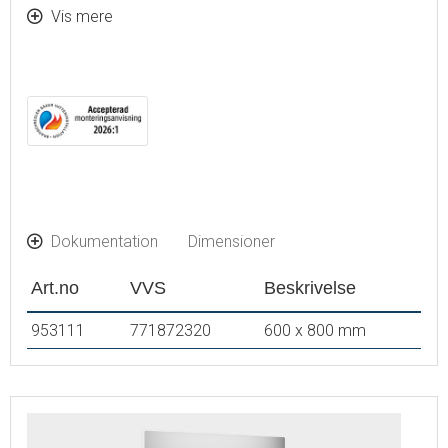
Dugfri med opvarmet afdugningsenhed
Vis mere
Touch-betjent tænd/sluk
Justerbar lystemperatur: 2700-6400 K
IP 44-certificeret, CE-certificeret af tredjepart
Monteringsafstand fra væg: 43 mm
Dokumentation
Dimensioner
Art.no
VVS
Beskrivelse
953111
771872320
600 x 800 mm