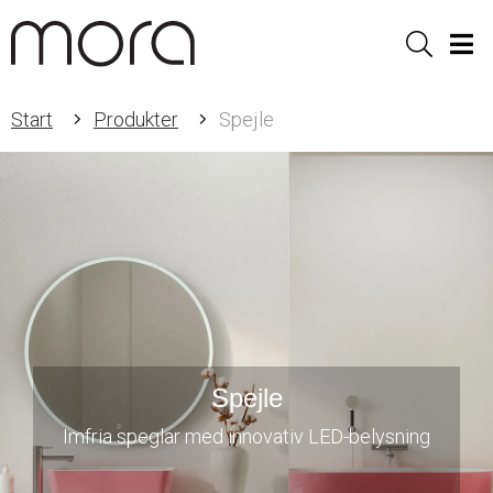
Sök
Men
Start
Produkter
Spejle
Spejle
Imfria speglar med innovativ LED-belysning