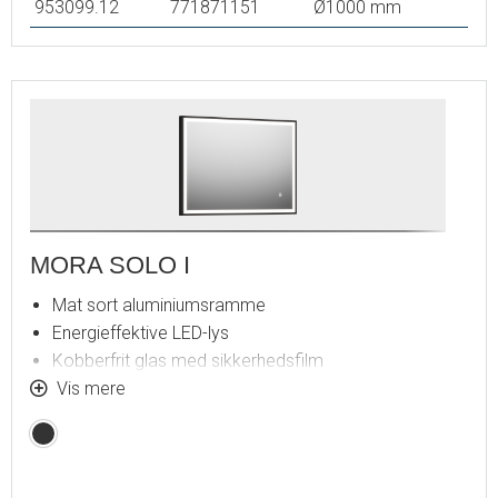
953099.12
771871151
Ø1000 mm
MORA SOLO I
Mat sort aluminiumsramme
Energieffektive LED-lys
Kobberfrit glas med sikkerhedsfilm
Dugfri med opvarmet afdugningsenhed
Vis mere
Touch-betjent tænd/sluk
Matsort
Lystemperatur 6400 K
IP 44-certificeret, CE-certificeret af tredjepart