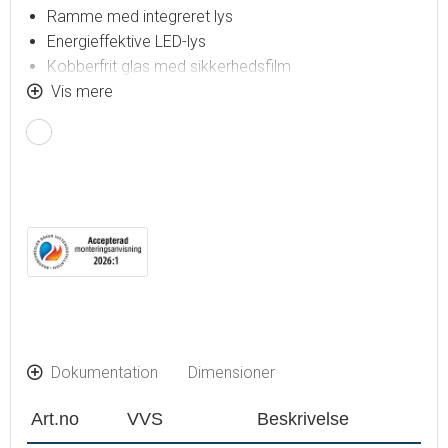
Ramme med integreret lys
Energieffektive LED-lys
Kobberfrit glas med sikkerhedsfilm
Dugfri med opvarmet afdugningsenhed
Vis mere
Touch-betjent tænd/sluk
Justerbar lystemperatur: 2700-6400 K
IP 44-certificeret, CE-certificeret af tredjepart
Monteringsafstand fra væg: 43 mm
Dokumentation
Dimensioner
Art.no
VVS
Beskrivelse