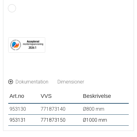
Touch-betjent tænd/sluk
Justerbar lystemperatur: 2700-6400 K
IP 44-certificeret, CE-certificeret af tredjepart
Bluetooth med integrerede højttalere
Monteringsafstand fra væg: 55 mm
Dokumentation
Dimensioner
Art.no
VVS
Beskrivelse
953130
771873140
Ø800 mm
953131
771873150
Ø1000 mm