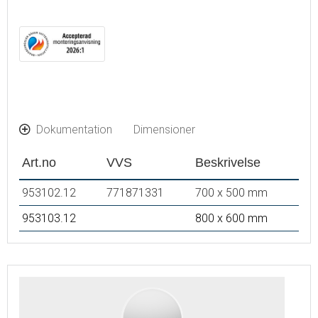
Monteringsafstand fra væg: 35 mm
Dokumentation
Dimensioner
Art.no
VVS
Beskrivelse
953102.12
771871331
700 x 500 mm
953103.12
800 x 600 mm