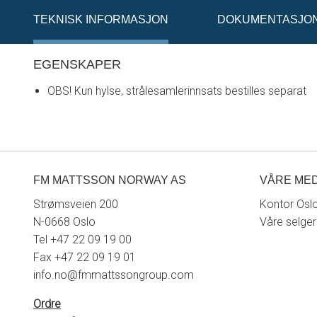
TEKNISK INFORMASJON
DOKUMENTASJO
EGENSKAPER
OBS! Kun hylse, strålesamlerinnsats bestilles separat
FM MATTSSON NORWAY AS
VÅRE ME
Strømsveien 200
Kontor Osl
N-0668 Oslo
Våre selge
Tel +47 22 09 19 00
Fax +47 22 09 19 01
info.no@fmmattssongroup.com
Ordre