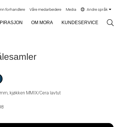
inn forhandlere
Våre medarbeidere
Media
Andre språk
Sök
SPIRASJON
OM MORA
KUNDESERVICE
rålesamler
 mm, kjøkken MMIX/Cera lavtut
98