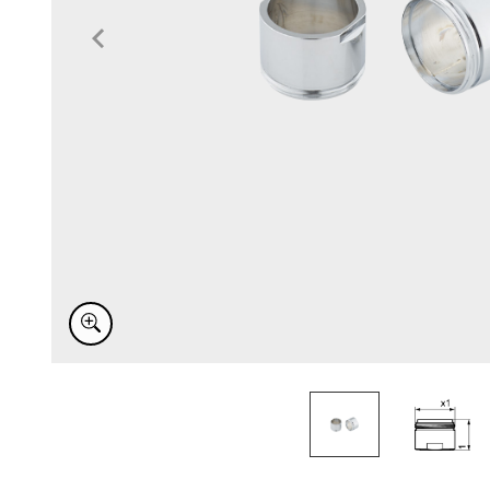
Item
1
of
2