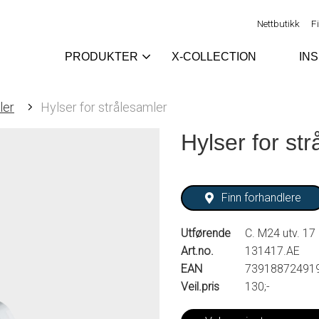
Nettbutikk
F
PRODUKTER
X-COLLECTION
IN
ler
Hylser for strålesamler
Hylser for st
Finn forhandlere
Utførende
C. M24 utv. 17
Art.no.
131417.AE
EAN
73918872491
Veil.pris
130;-