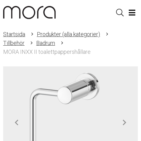
Sök
Men
Startsida
Produkter (alla kategorier)
Tillbehör
Badrum
MORA INXX II toalettpappershållare
Item
1
of