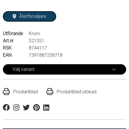
Återförsäljare
Utförande
Krom
Art.nr
521051
RSK
8744117
EAN
7391887258718
Välj variant
Produktblad
Produktblad utökad
Facebook
Instagram
Twitter
Pinterest
Linkedin