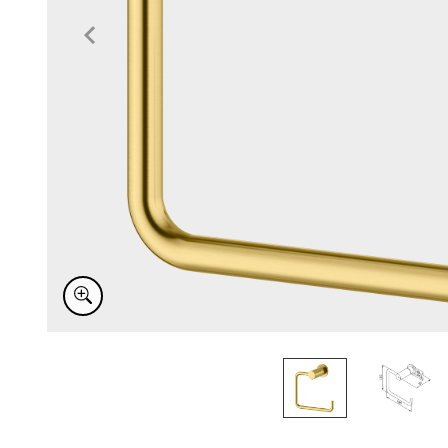
Item
1
of
2