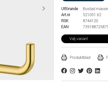
Utförande
Bostad mässi
Art.nr
521051.62
RSK
8744120
EAN
73918872587
Välj variant
Produktblad
Facebook
Instagram
Twitter
Pinterest
Linkedi