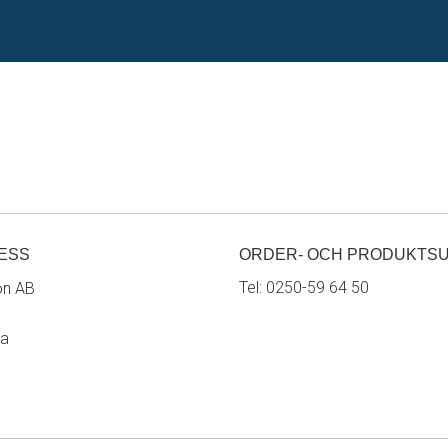
ESS
ORDER- OCH PRODUKTS
Tel:
0250-59 64 50
on AB
ra