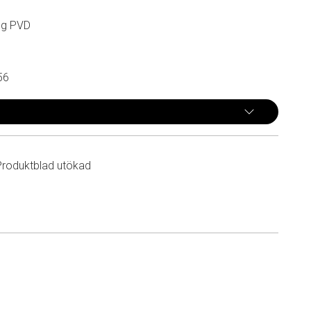
ng PVD
56
Produktblad utökad
n