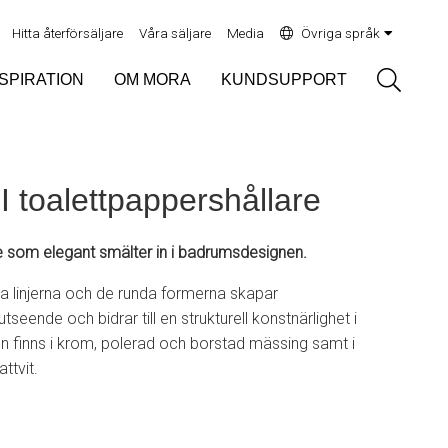
Hitta återförsäljare
Våra säljare
Media
Övriga språk
Sök
NSPIRATION
OM MORA
KUNDSUPPORT
 toalettpappershållare
re som elegant smälter in i badrumsdesignen.
a linjerna och de runda formerna skapar
seende och bidrar till en strukturell konstnärlighet i
 finns i krom, polerad och borstad mässing samt i
ttvit.