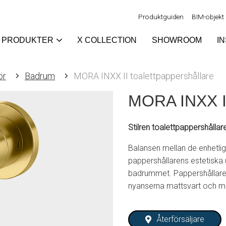
Produktguiden
BIM-objekt
PRODUKTER
X COLLECTION
SHOWROOM
I
ör
Badrum
MORA INXX II toalettpappershållare
MORA INXX II
Stilren toalettpappershålla
Balansen mellan de enhetlig
pappershållarens estetiska ut
badrummet. Pappershållaren
nyanserna mattsvart och ma
Återförsäljare