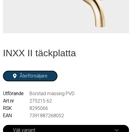
2
INXX II täckplatta
Återförsäljare
Utförande
Borstad mässing PVD
Art.nr
275215.62
RSK
8295066
EAN
7391887268052
Välj variant