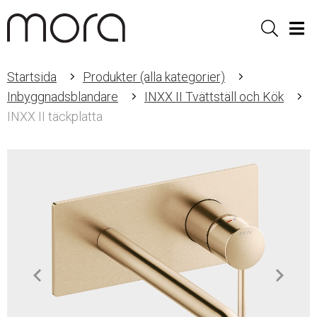
Sök
Men
Startsida
Produkter (alla kategorier)
Inbyggnadsblandare
INXX II Tvättställ och Kök
INXX II täckplatta
Item
1
of