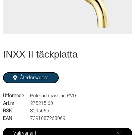
2
INXX II täckplatta
Återförsäljare
Utförande
Polerad mässing PVD
Art.nr
275215.60
RSK
8295065
EAN
7391887268069
Välj variant