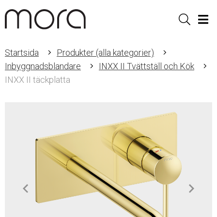
Sök
Men
Startsida
Produkter (alla kategorier)
Inbyggnadsblandare
INXX II Tvättställ och Kök
INXX II täckplatta
Item
1
of