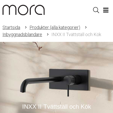
Sök
Men
Startsida
Produkter (alla kategorier)
Inbyggnadsblandare
INXX II Tvättställ och Kök
INXX II Tvättställ och Kök