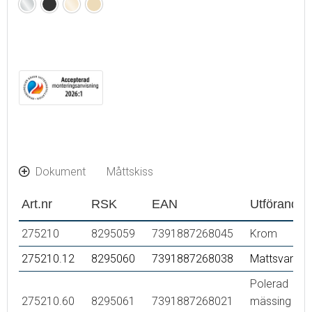
Krom
Mattsvart
Polerad
Borstad
mässing
mässing
(PVD)
(PVD)
Dokument
Måttskiss
Art.nr
RSK
EAN
Utförande
275210
8295059
7391887268045
Krom
275210.12
8295060
7391887268038
Mattsvart
Polerad
275210.60
8295061
7391887268021
mässing