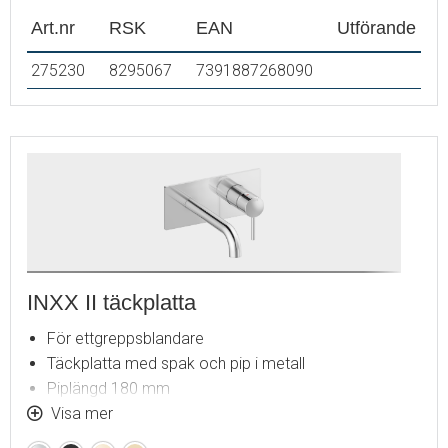
Art.nr
RSK
EAN
Utförande
275230
8295067
7391887268090
INXX II täckplatta
För ettgreppsblandare
Täckplatta med spak och pip i metall
Piplängd 180 mm
Installationsdjup (min. 63 mm - max. 78 mm)
Visa mer
OBS! Interna delar beställs separat