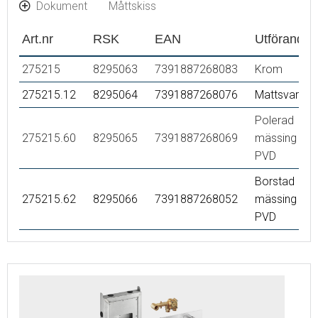
Dokument
Måttskiss
Art.nr
RSK
EAN
Utförande
275215
8295063
7391887268083
Krom
275215.12
8295064
7391887268076
Mattsvart
Polerad
275215.60
8295065
7391887268069
mässing
PVD
Borstad
275215.62
8295066
7391887268052
mässing
PVD