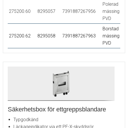
Polerad
275200.60
8295057
7391887267956
mässing
PVD
Borstad
275200.62
8295058
7391887267963
mässing
PVD
Säkerhetsbox för ettgreppsblandare
Typgodkänd
Läckageindikator via ett PE-X-skyddsrör