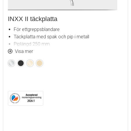
INXX II täckplatta
För ettgreppsblandare
Täckplatta med spak och pip i metall
Piplängd 250 mm
Installationsdjup (min. 63 mm - max. 78 mm)
Visa mer
OBS! Interna delar beställs separat
Krom
Mattsvart
Polerad
Borstad
mässing
mässing
(PVD)
(PVD)