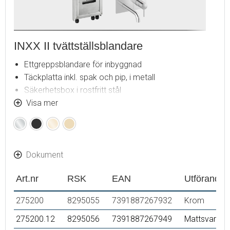
INXX II tvättställsblandare
Ettgreppsblandare för inbyggnad
Täckplatta inkl. spak och pip, i metall
Säkerhetsbox i rostfritt stål
Installationsdjup (min. 63 mm - max. 78 mm)
Visa mer
Krom
Mattsvart
Polerad
Borstad
Paketet innehåller följande artikelnummer:
mässing
mässing
275230 dold ettgreppsblandare
(PVD)
(PVD)
275240 säkerhetsbox för ettgreppsblandare
Dokument
275210 täckplatta inkl. spak och pip (180 mm)
Art.nr
RSK
EAN
Utförande
275200
8295055
7391887267932
Krom
275200.12
8295056
7391887267949
Mattsvart