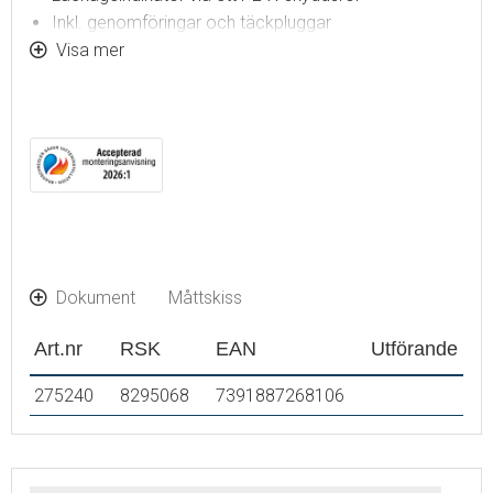
Inkl. genomföringar och täckpluggar
Rostfritt stål
Visa mer
Dokument
Måttskiss
Art.nr
RSK
EAN
Utförande
275240
8295068
7391887268106