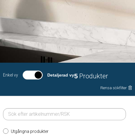
5
Produkter
Enkel vy
Detaljerad vy
Rensa sökfilter
Utgångna produkter