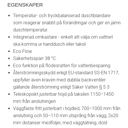
EGENSKAPER
Temperatur- och tryckbalanserad duschblandare
som reagerar snabbt på förändringar och ger en jämn
duschtemperatur.
Integrerad omkastare - enkelt att välja om vattnet
ska komma ur handdusch eller taksil
Eco Flow
Säkerhetsspärr 38 °C
Eco funktion på flödesratten för vattenbesparing
Återströmningsskydd enligt EU-standard SS-EN 1717,
uppfyller även kraven med dubbla backventiler
gällande återströmning enligt Säker Vatten § 5.3
Teleskopiskt justerbar höjd på taksilen 1150–1450
mm från anslutningen
Väggfäste fritt justerbart i höjdled, 700–1000 mm från
anslutning och 50–110 mm utsprång från vägg, 2x20
mm distanser medföljer, med väggtätning, dold