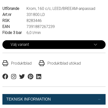
Utförande
Krom, 160 c/c, LEED/BREEAM-anpassad
Art.nr
331800.LD
RSK
8283446
EAN
7391887267239
Flöde 3 bar
6,0 l/min
Välj variant
Produktblad
Produktblad utökad
Facebook
Instagram
Twitter
Pinterest
Linkedin
TEKNISK INFORMATION