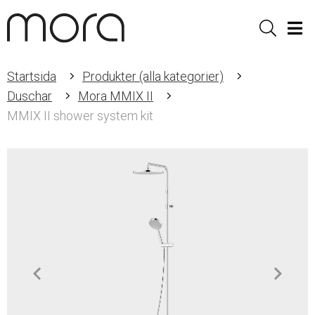
Sök
Men
Startsida
Produkter (alla kategorier)
Duschar
Mora MMIX II
MMIX II shower system kit
Item
1
of